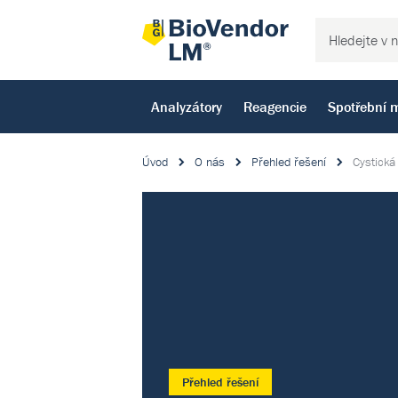
Analyzátory
Reagencie
Spotřební m
Úvod
O nás
Přehled řešení
Cystická
Přehled řešení