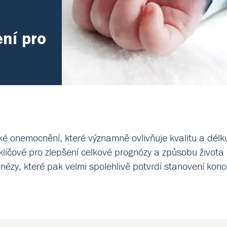
ní pro
cké onemocnění, které významně ovlivňuje kvalitu a délk
klíčové pro zlepšení celkové prognózy a způsobu život
ézy, které pak velmi spolehlivě potvrdí stanovení konce