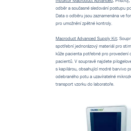
Induktor Macroduct Advanced
: Přístroj
odběr a současné sledování postupu po
Data o odběru jsou zaznamenána ve for
pro umožnění zpětné kontroly.
Macroduct Advanced Supply Kit
: Soup
spotřební jednorázový materiál pro sti
kůže pacienta potřebné pro provedení o
pacientů. V soupravě najdete pilogelov
s kapilárou, obsahující modré barvivo pr
odebraného potu a uzavíratelné mikroz
transport vzorku do laboratoře.