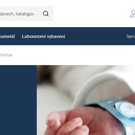
Hledat
ateriál
Laboratorní vybavení
Serv
 fibróza