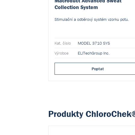
Macroduct Advanced Sweat
Collection System
Stimulační a odběrový systém vzorku potu.
Kat. číslo
MODEL 3710 SYS
Výrobce
ELITechGroup Inc.
Poptat
Produkty ChloroChek