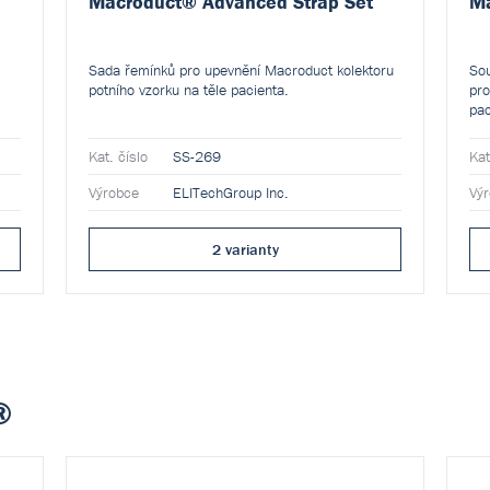
Macroduct® Advanced Strap Set
Ma
Sada řemínků pro upevnění Macroduct kolektoru
Sou
potního vzorku na těle pacienta.
pro
pac
Kat. číslo
SS-269
Kat
Výrobce
ELITechGroup Inc.
Vý
2 varianty
®