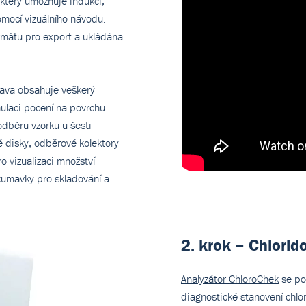
, který umožňuje indukci,
mocí vizuálního návodu.
mátu pro export a ukládána
rava obsahuje veškerý
mulaci pocení na povrchu
dběru vzorku u šesti
é disky, odběrové kolektory
o vizualizaci množství
kumavky pro skladování a
2. krok – Chlori
Analyzátor ChloroChek
se pou
diagnostické stanovení chlo