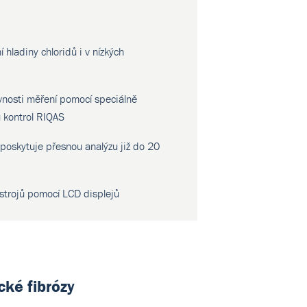
hladiny chloridů i v nízkých
vnosti měření pomocí speciálně
 kontrol RIQAS
 poskytuje přesnou analýzu již do 20
řístrojů pomocí LCD displejů
cké fibrózy