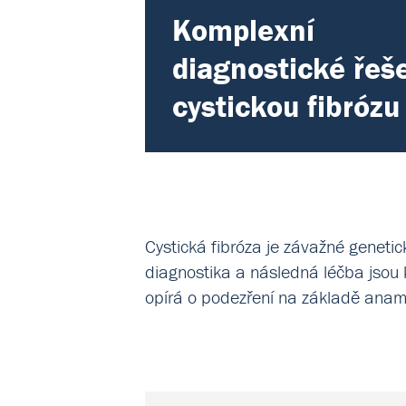
Komplexní
diagnostické řeše
cystickou fibrózu
Cystická fibróza je závažné geneti
diagnostika a následná léčba jsou 
opírá o podezření na základě anamn