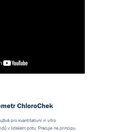
dometr ChloroChek
žívá pro kvantitativní in vitro
ridů v lidském potu. Pracuje na principu