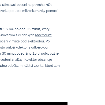
 stimulaci pocení na povrchu kůže
vzorku potu do mikrozkumavky pomocí
tí 1.5 mA po dobu 5 minut, který
olňovaným z eliptických
Macroduct
pocení v místě pod elektrodou. Po
sto přiloží kolektor s odběrovou
m 30 minut odebráno 15 ul potu, což je
vedení analýzy. Kolektor obsahuje
adno odečíst množství vzorku, které se v