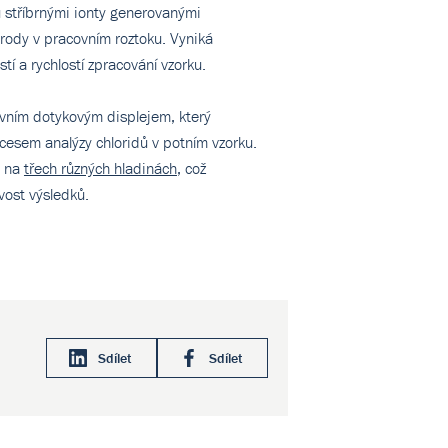
ů stříbrnými ionty generovanými
ktrody v pracovním roztoku. Vyniká
í a rychlostí zpracování vzorku.
tivním dotykovým displejem, který
cesem analýzy chloridů v potním vzorku.
y na
třech různých hladinách
, což
ivost výsledků.
Sdílet
Sdílet