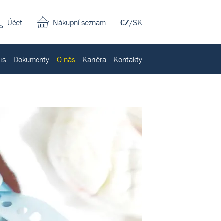
Účet
Nákupní seznam
CZ
/
SK
is
Dokumenty
O nás
Kariéra
Kontakty