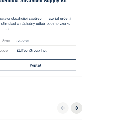
croduct Advanced Supply Kit
Macroduct® uz
mikronádobky
prava obsahující spotřební materiál určený
Malé, uzavíratelné 
 stimulaci a následný odběr potního vzorku
uchování a transport
ienta.
. číslo
SS-268
Kat. číslo
SS-10
robce
ELITechGroup Inc.
Výrobce
ELITec
Poptat
Previous
Next