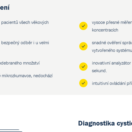
ení
u pacientů všech věkových
vysoce přesné měření 
koncentracích
o bezpečný odběr i u velmi
snadné ověření sprá
vytvořeného systému
 odebraného množství
inovativní analyzátor
sekund.
é mikrozkumavce, nedochází
intuitivní ovládání p
Diagnostika cysti