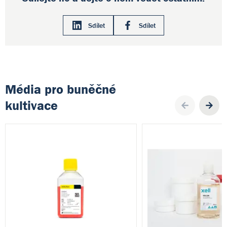
Sdílet
Sdílet
Média pro buněčné
kultivace
Pre