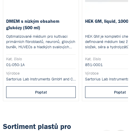
DMEM s nízkým obsahem
HEK GM, liquid, 1000
glukózy (500 ml)
Optimalizované médium pro kultivaci
HEK GM je kompletní chem
primárních fibroblastů, neuronů, gliových
definované médium bez živ
buněk, HUVECs a hladkých svalových
složek, séra a hydrolyzátů.
buněk. Obsahuje fenolovou červeň pro
kontrolu změn pH během kultivace.
Kat. číslo
Kat. číslo
01-050-1A
851-0001
Výrobce
Výrobce
Sartorius Lab Instruments GmbH and Co. KG
Poptat
Poptat
Sortiment plastů pro