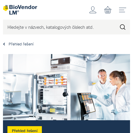
Účet
N
Přehled řešení
Přehled řešení