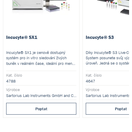
Incucyte® SX1
Incucyte® S3
Incucyte® SX1 je cenově dostupný
Díky Incucyte® S3 Live-Cel
systém pro
sledování živých
System posunete svůj výzk
in vitro
úroveň. Jedná se o systém
buněk v reálném čase, ideální pro menší
automatickým získáváním a
laboratoře. Nabízí automatizované
buněk ve fyziologicky relev
snímání, dvoukanálovou fluorescenci, HD
Kat. číslo
Kat. číslo
prostředí.
fázový kontrast a plnou kompatibilitu s
4788
4647
běžnými kultivačními nádobami.
Výrobce
Výrobce
Bezlimitní licence a možnost vzdáleného
přístupu umožňují efektivní provoz více
Sartorius Lab Instruments GmbH and Co. KG
uživatelům zároveň.
Poptat
Poptat