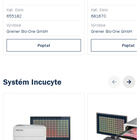
Kat. číslo
Kat. číslo
655182
681670
Výrobce
Výrobce
Greiner Bio-One GmbH
Greiner Bio-One GmbH
Poptat
Poptat
Systém Incucyte
Pre