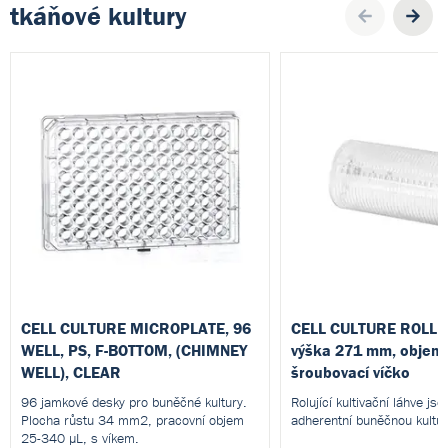
tkáňové kultury
Pre
CELL CULTURE MICROPLATE, 96
CELL CULTURE ROLLE
WELL, PS, F-BOTTOM, (CHIMNEY
výška 271 mm, objem 2
WELL), CLEAR
šroubovací víčko
96 jamkové desky pro buněčné kultury.
Rolující kultivační láhve js
Plocha růstu 34 mm2, pracovní objem
adherentní buněčnou kult
25-340 µL, s víkem.