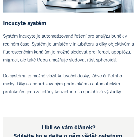
Incucyte systém
Systém
Incucyte
je automatizované řešení pro analýzu buněk v
realném čase. Systém je umístěn v inkubátoru a díky objektivům a
fluorescenčním kanálům je možné sledovat proliferaci, apoptózu,
migraci, ale také třeba umožňuje sledovat růst spheroidů.
Do systému je možné vložit kultivační desky, láhve či Petriho
misky. Díky standardizovaným podmínkám a automatickým
protokolům jsou zajištěny konzistentní a spolehlivé výsledky.
Líbil se vám článek?
Sdílejte ho a dejte o něm vědět ostatním.