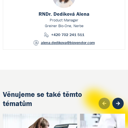
RNDr. Dedíková Alena
Product Manager
Greiner Bio-One, Nerbe
+420 702 241 511
alena.dedikova
@biovendor.com
Věnujeme se také těmto
tématům
Pre