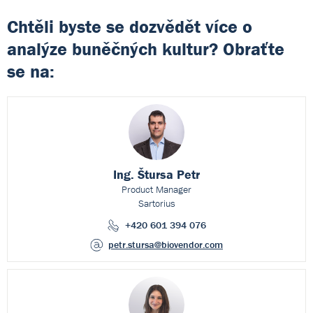
Chtěli byste se dozvědět více o
analýze buněčných kultur? Obraťte
se na:
Ing. Štursa Petr
Product Manager
Sartorius
+420 601 394 076
petr.stursa
@biovendor.com