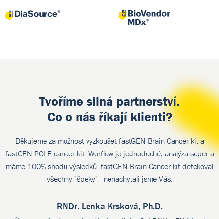
Tvoříme silná partnerství.
Co o nás říkají klienti?
Děkujeme za možnost vyzkoušet fastGEN Brain Cancer kit a
fastGEN POLE cancer kit. Worflow je jednoduché, analýza super a
p
máme 100% shodu výsledků. fastGEN Brain Cancer kit detekoval
p
všechny "špeky" - nenachytali jsme Vás.
RNDr. Lenka Krsková, Ph.D.