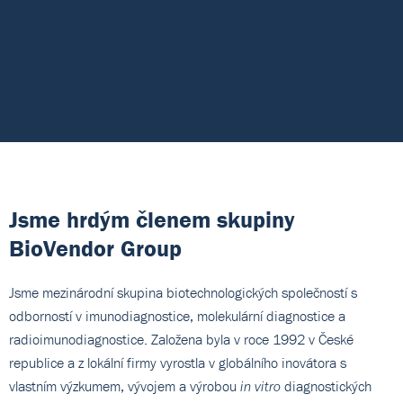
komukoliv. Spouštíme Genetify!
poskytujeme produkty s IVDR certifikací.
Velké Británii a Irsku.
portfolio produktů humánní a veterinární laboratorní
trhu. Nedostatek telefonů vyřešen.
obchodníci stojí fronty – ve firmě je totiž stále jediný.
Uličných. S rozjezdem pomáhala celá rodina.
Rychlejší nástup personalizace léčby, prediktivní medicína
Group. Otevíráme brány radioimunodiagnostického trhu!
diagnostiky.
a všeobecný přínos pro kvalitu a efektivitu zdravotní péče.
Pod křídly BioVendor Group vstoupila na trh Genetify –
nová značka poskytující široké veřejnosti unikátní analýzy
střevního mikrobiomu a DNA.
Jsme hrdým členem skupiny
BioVendor Group
Jsme mezinárodní skupina biotechnologických společností s
odborností v imunodiagnostice, molekulární diagnostice a
radioimunodiagnostice. Založena byla v roce 1992 v České
republice a z lokální firmy vyrostla v globálního inovátora s
vlastním výzkumem, vývojem a výrobou
diagnostických
in vitro