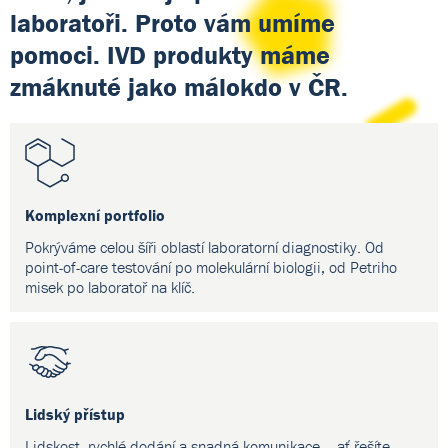
laboratoři. Proto vám umíme
pomoci. IVD produkty máme
zmáknuté jako málokdo v ČR.
Komplexní portfolio
Pokrýváme celou šíři oblastí laboratorní diagnostiky. Od
point-of-care testování po molekulární biologii, od Petriho
misek po laboratoř na klíč.
Lidský přístup
Lidskost, rychlé dodání a snadná komunikace – ať řešíte