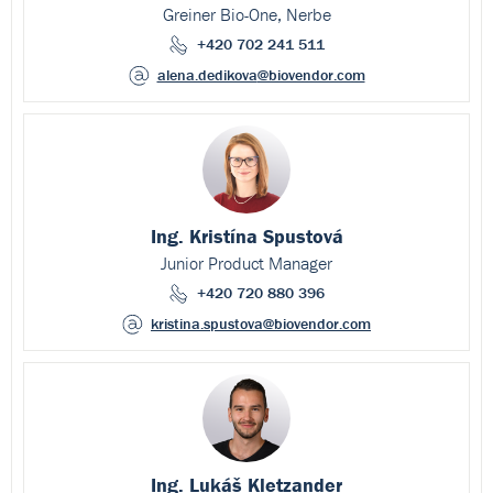
Greiner Bio-One, Nerbe
+420 702 241 511
alena.dedikova
@biovendor.com
Ing. Kristína Spustová
Junior Product Manager
+420 720 880 396
kristina.spustova
@biovendor.com
Ing. Lukáš Kletzander