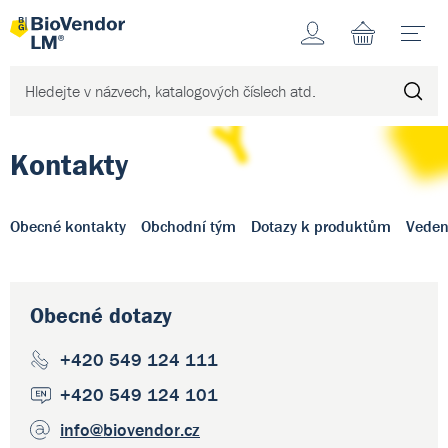
Účet
N
Kontakty
Obecné kontakty
Obchodní tým
Dotazy k produktům
Veden
Obecné dotazy
+420 549 124 111
+420 549 124 101
info
@biovendor.cz