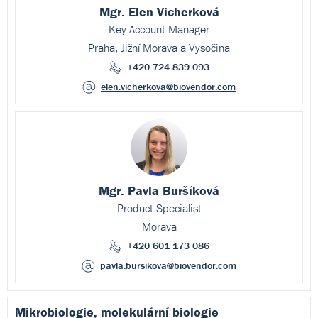
Mgr. Elen Vicherková
Key Account Manager
Praha, Jižní Morava a Vysočina
+420 724 839 093
elen.vicherkova
@biovendor.com
Mgr. Pavla Buršíková
Product Specialist
Morava
+420 601 173 086
pavla.bursikova
@biovendor.com
Mikrobiologie, molekulární biologie