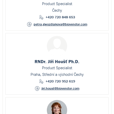
Product Specialist
Čechy
+420 720 848 653
petra.gwozdiakova
@biovendor.com
RNDr. Jiří Houšť Ph.D.
Product Specialist
Praha, Střední a východní Čechy
+420 720 952 619
jiri.houst
@biovendor.com