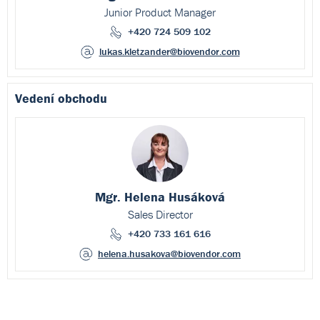
Junior Product Manager
+420 724 509 102
lukas.kletzander
@biovendor.com
Vedení obchodu
Mgr. Helena Husáková
Sales Director
+420 733 161 616
helena.husakova
@biovendor.com