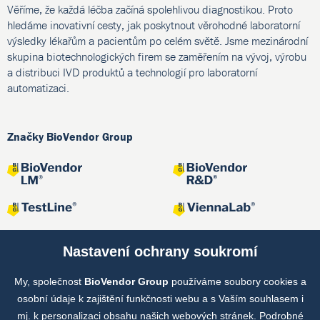
Věříme, že každá léčba začíná spolehlivou diagnostikou. Proto
hledáme inovativní cesty, jak poskytnout věrohodné laboratorní
výsledky lékařům a pacientům po celém světě. Jsme mezinárodní
skupina biotechnologických firem se zaměřením na vývoj, výrobu
a distribuci IVD produktů a technologií pro laboratorní
automatizaci.
Značky BioVendor Group
Nastavení ochrany soukromí
My, společnost
BioVendor Group
používáme soubory cookies a
Společné projekty
osobní údaje k zajištění funkčnosti webu a s Vaším souhlasem i
mj. k personalizaci obsahu našich webových stránek. Podrobné