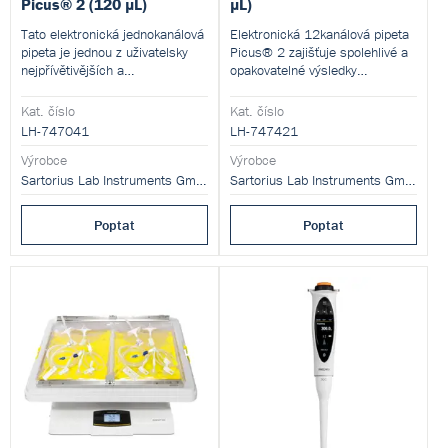
Picus® 2 (120 µL)
µL)
Tato elektronická jednokanálová
Elektronická 12kanálová pipeta
pipeta je jednou z uživatelsky
Picus® 2 zajišťuje spolehlivé a
nejpřívětivějších a
opakovatelné výsledky
nejjednodušších (a přitom
pipetování a má bezkonkurenční
nejpokročilejších) pipet na trhu.
ergonomický design, který je
Kat. číslo
Kat. číslo
šetrný k vaší ruce.
LH-747041
LH-747421
Výrobce
Výrobce
Sartorius Lab Instruments GmbH and Co. KG
Sartorius Lab Instruments GmbH and Co. KG
Poptat
Poptat