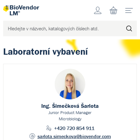
Účet
N
Laboratorní vybavení
Ing. Šimečková Šarlota
Junior Product Manager
Microbiology
+420 720 854 911
sarlota.simeckova
@biovendor.com