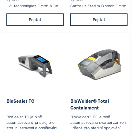
vzorků.
neklasifikovaných prostorách i v
LVL technologies GmbH & Co.KG
Sartorius Stedim Biotech GmbH
čistých prostorách třídy B
s nízkými provozními náklady.
Poptat
Poptat
Jednou z klíčových výhod je, že
se spotřebuje pouze jedna čepel
namísto dvou sterilních
konektorů, které jsou obvykle
dražší.
BioSealer TC
BioWelder® Total
Containment
BioSealer TC je plně
BioWelder® TC je plně
automatizovaný přístroj pro
automatizované svářecí zařízení
sterilní zatavení a oddělování
určené pro sterilní spojování
TPE hadic (¼″–1″, vnější
termoplastických hadic