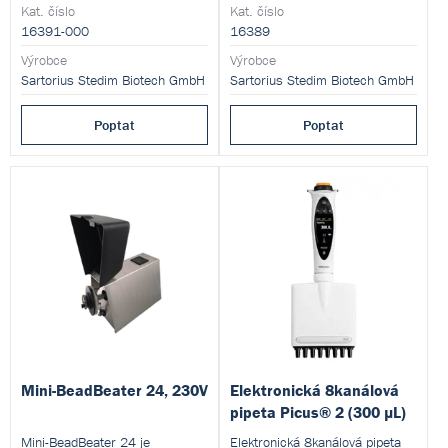
průměr) i v nesterilním prostředí
(zejména TPE hadiček) v
Kat. číslo
Kat. číslo
– zachovává sterilitu produktu.
prostředí biofarmaceutické
16391-000
16389
výroby a moderních aseptických
Výrobce
procesů. Přístroj využívá
Výrobce
tepelné spojení a zajišťuje
Sartorius Stedim Biotech GmbH
Sartorius Stedim Biotech GmbH
mimořádně stabilní svár se
zaručeným sterilním spojením,
Poptat
Poptat
vhodným i pro nejpřísnější
výrobní režimy.
Mini-BeadBeater 24, 230V
Elektronická 8kanálová
pipeta Picus® 2 (300 µL)
Mini-BeadBeater 24 je
Elektronická 8kanálová pipeta