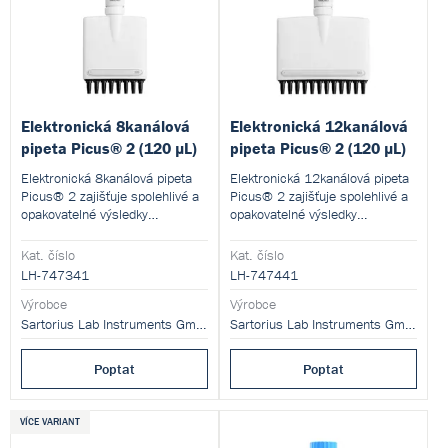
Elektronická 8kanálová
Elektronická 12kanálová
pipeta Picus® 2 (120 µL)
pipeta Picus® 2 (120 µL)
Elektronická 8kanálová pipeta
Elektronická 12kanálová pipeta
Picus® 2 zajišťuje spolehlivé a
Picus® 2 zajišťuje spolehlivé a
opakovatelné výsledky
opakovatelné výsledky
pipetování a má bezkonkurenční
pipetování a má bezkonkurenční
ergonomický design, který je
ergonomický design, který je
Kat. číslo
Kat. číslo
šetrný k vaší ruce.
šetrný k vaší ruce.
LH-747341
LH-747441
Výrobce
Výrobce
Sartorius Lab Instruments GmbH and Co. KG
Sartorius Lab Instruments GmbH and Co. KG
Poptat
Poptat
VÍCE VARIANT