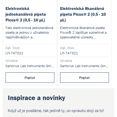
Elektronická
Elektronická 8kanálová
jednokanálová pipeta
pipeta Picus® 2 (0,5 - 10
Picus® 2 (0,5 - 10 µL)
µL)
Tato elektronická jednokanálová
Elektronická 8kanálová pipeta
pipeta je jednou z uživatelsky
Picus® 2 zajišťuje spolehlivé a
nejpřívětivějších a
opakovatelné výsledky
nejjednodušších (a přitom
pipetování a má bezkonkurenční
nejpokročilejších) pipet na trhu.
ergonomický design, který je
Kat. číslo
Kat. číslo
šetrný k vaší ruce.
LH-747021
LH-747321
Výrobce
Výrobce
Sartorius Lab Instruments GmbH and Co. KG
Sartorius Lab Instruments GmbH and Co. KG
Poptat
Poptat
Inspirace a novinky
Když už je posíláme, tak jedině ty,
co opravdu stojí za to!