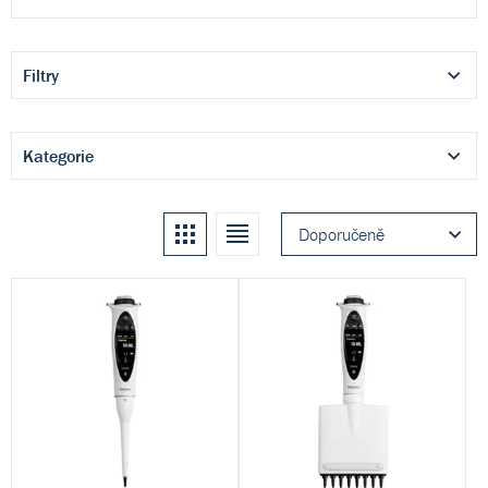
Filtry
Kategorie
Kachle
Seznam
Doporučeně