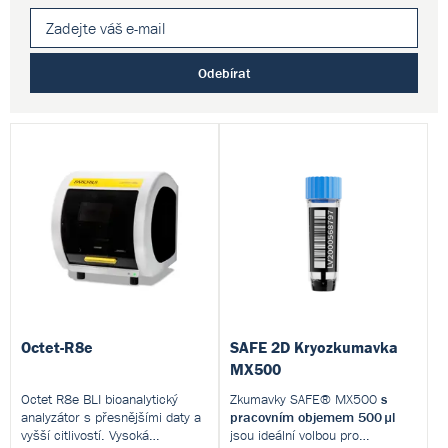
Odebírat
Octet-R8e
SAFE 2D Kryozkumavka
MX500
Octet R8e BLI bioanalytický
Zkumavky SAFE® MX500
s
analyzátor s přesnějšími daty a
pracovním objemem 500 µl
vyšší citlivostí. Vysoká
jsou ideální volbou pro