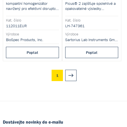
kompaktní homogenizátor
Picus® 2 zajišťuje spolehlivé a
navržený pro efektivní disruptci
opakovatelné výsledky
mikroorganismů, rostlinné i
pipetování a má bezkonkurenční
živočišné tkáně pomocí
ergonomický design, který je
Kat. číslo
Kat. číslo
mechanického třepání
šetrný k vaší ruce.
112011EUR
LH-747361
mikrozkumavek s kuličkami.
Zařízení umožňuje zpracovat až
Výrobce
Výrobce
24 vzorků současně, a to
BioSpec Products, Inc.
Sartorius Lab Instruments GmbH and Co. KG
včetně obtížně rozrušitelných
materiálů.
Poptat
Poptat
1
Dostávejte novinky do e-mailu