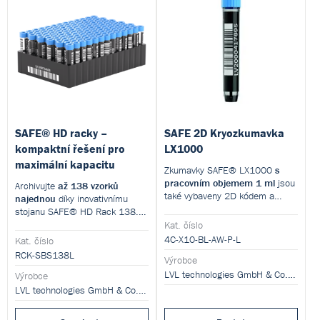
SAFE® HD racky –
SAFE 2D Kryozkumavka
kompaktní řešení pro
LX1000
maximální kapacitu
Zkumavky SAFE® LX1000
s
pracovním objemem 1 ml
jsou
Archivujte
až 138 vzorků
také vybaveny 2D kódem a
najednou
díky inovativnímu
volitelným bočním značením.
stojanu SAFE® HD Rack 138.
Splňují většinu požadavků na
Inspirován přírodou a efektivitou
Kat. číslo
objem a zároveň pasují do
včelích pláství, je tento rack
4C-X10-BL-AW-P-L
Kat. číslo
kompaktního SBS 96 racku.
navržen tak, aby umožňoval
RCK-SBS138L
Ideální alternativa ke klasickým
Výrobce
maximální hustotu vzorků v
kryozkumavkám – vhodné pro
LVL technologies GmbH & Co.KG
minimálním prostoru.
Výrobce
krev, sérum i sliny.
LVL technologies GmbH & Co.KG