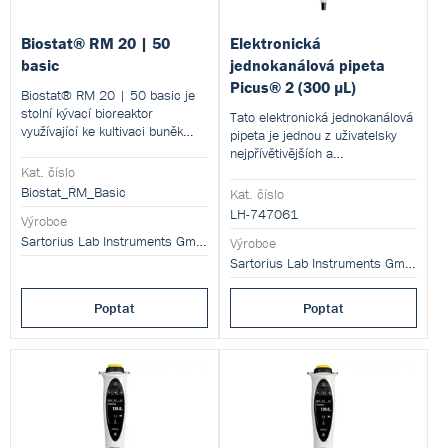
Biostat® RM 20 | 50
Elektronická
basic
jednokanálová pipeta
Picus® 2 (300 µL)
Biostat® RM 20 | 50 basic je
stolní kývací bioreaktor
Tato elektronická jednokanálová
využívající ke kultivaci buněk
pipeta je jednou z uživatelsky
jednorázové vaky. Přístroj je
nejpřívětivějších a
možné konfigurovat s kývací
nejjednodušších (a přitom
Kat. číslo
platformou pro vaky o objemu 2
nejpokročilejších) pipet na trhu.
Biostat_RM_Basic
Kat. číslo
- 20 litrů nebo pro 50 litrové
LH-747061
vaky. V konfiguraci Basic
Výrobce
nevyžaduje přístroj pro svou
Sartorius Lab Instruments GmbH and Co. KG
Výrobce
činnost žádnou řídící věž.
Sartorius Lab Instruments GmbH and Co. KG
Poptat
Poptat