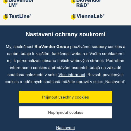
Nastavení ochrany soukromí
My, společnost
BioVendor Group
používáme soubory cookies a
Společné projekty
osobní údaje k zajištění funkčnosti webu a s Vaším souhlasem i
mj. k personalizaci obsahu našich webových stránek. Podrobné
informace o cookies a předávání osobních údajů na základě
souhlasu naleznete v sekci
Více informací
. Rozsah povolených
cookies a udělených souhlasů můžete upravit v sekci „Nastavení“.
Přijmout všechny cookies
Copyright © by BioVendor Group 2026
Nepřijmout cookies
Databáze pojmů
Zásady zpracování osobních údajů
Nastavení
Údaje o provozovateli webu
Nastavení