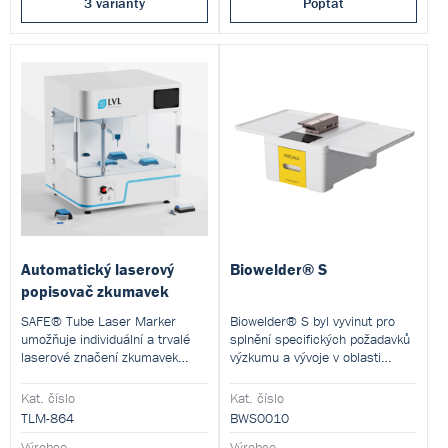
3 varianty
Poptat
Automatický laserový
Biowelder® S
popisovač zkumavek
SAFE® Tube Laser Marker
Biowelder® S byl vyvinut pro
umožňuje individuální a trvalé
splnění specifických požadavků
laserové značení zkumavek
výzkumu a vývoje v oblasti
přímo v laboratoři – rychle,
buněčné a genové terapie, jakož
spolehlivě a bez použití etiket.
i pro výrobu v souladu s GMP.
Kat. číslo
Kat. číslo
Zajišťuje vysokou čitelnost kódů
Zařízení umožňuje rychlé a
TLM-864
BWS0010
a výrazně zvyšuje
aseptické spojování malých PVC
sledovatelnost i bezpečnost
Výrobce
nebo TPE trubiček v
Výrobce