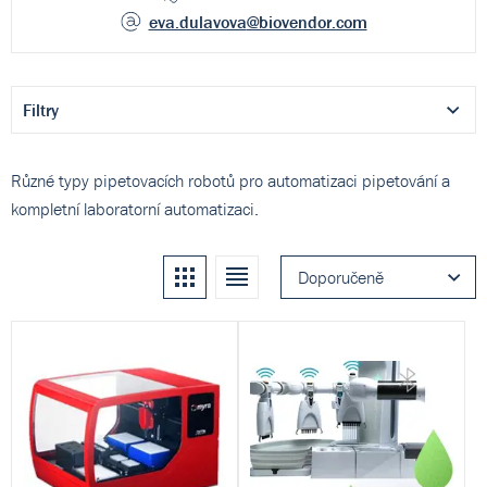
eva.dulavova
@biovendor.com
Filtry
Různé typy pipetovacích robotů pro automatizaci pipetování a
kompletní laboratorní automatizaci.
Kachle
Seznam
Doporučeně