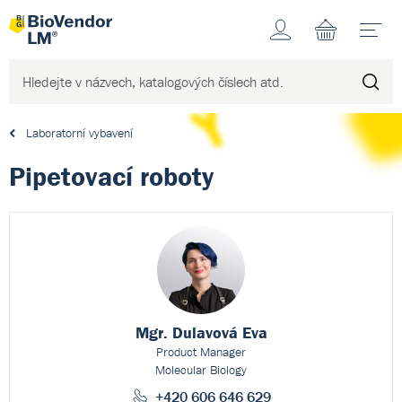
Účet
N
Laboratorní vybavení
Pipetovací roboty
Mgr. Dulavová Eva
Product Manager
Molecular Biology
+420 606 646 629