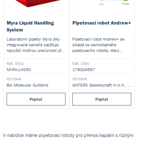
Myra Liquid Handling
Pipetovací robot Andrew+
System
Laboratorní pipetor Myra díky
Pipetovací robot Andrew+ se
integrované kameře zajišťuje
skládá ze samostatného
nejvyšší možnou preciznost při
pipetovacího robota, který
pipetování PCR reakcí.
pipetuje pomocí Sartorius jedno-
nebo multi- kanálových pipet
Kat. číslo
Kat. číslo
připojených přes BlueTooth.
MYRA-LHS50
176004567
Výrobce
Výrobce
Bio Molecular Systems
WATERS Gesellschaft m.b.H., organizační složka
Poptat
Poptat
V nabídce máme pipetovací roboty pro přenos kapalin s různým