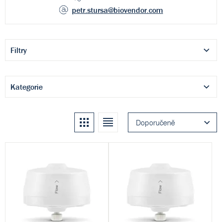
petr.stursa
@biovendor.com
Filtry
Kategorie
Kachle
Seznam
Doporučeně