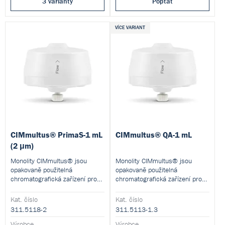
3 varianty
Poptat
VÍCE VARIANT
CIMmultus® PrimaS-1 mL
CIMmultus® QA-1 mL
(2 μm)
Monolity CIMmultus® jsou
Monolity CIMmultus® jsou
opakovaně použitelná
opakovaně použitelná
chromatografická zařízení pro
chromatografická zařízení pro
škálovatelnou purifikaci
škálovatelnou purifikaci
složitých biologických vzorků s
složitých biologických vzorků s
Kat. číslo
Kat. číslo
vysokým rozlišením.
vysokým rozlišením.
311.5118-2
311.5113-1.3
Výrobce
Výrobce