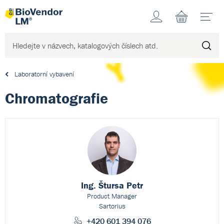
Účet
N
Laboratorní vybavení
Chromatografie
Ing. Štursa Petr
Product Manager
Sartorius
+420 601 394 076