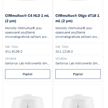
CIMmultus® C4 HLD 1 mL
CIMmultus® Oligo dT18 1
(2 μm)
mL (2 μm)
Monolity CIMmultus® jsou
Monolity CIMmultus® jsou
opakovaně použitelná
opakovaně použitelná
chromatografická zařízení pro
chromatografická zařízení pro
škálovatelnou purifikaci
škálovatelnou purifikaci
složitých biologických vzorků s
složitých biologických vzorků s
Kat. číslo
Kat. číslo
vysokým rozlišením.
vysokým rozlišením.
311.8136-2
311.1218-2
Výrobce
Výrobce
Sartorius Lab Instruments GmbH and Co. KG
Sartorius Lab Instruments GmbH and Co. KG
Poptat
Poptat