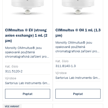
CIMmultus ® EV (strong
CIMmultus ® OH 1 mL (1.3
anion exchange) 1 mL (2
μm)
μm)
Monolity CIMmultus® jsou
opakovaně použitelná
Monolity CIMmultus® jsou
chromatografická zařízení pro
opakovaně použitelná
škálovatelnou purifikaci
chromatografická zařízení pro
složitých biologických vzorků s
škálovatelnou purifikaci
Kat. číslo
vysokým rozlišením.
složitých biologických vzorků s
311.8140-1.3
Kat. číslo
vysokým rozlišením.
311.5120-2
Výrobce
Sartorius Lab Instruments GmbH and Co. KG
Výrobce
Sartorius Lab Instruments GmbH and Co. KG
Poptat
Poptat
VÍCE VARIANT