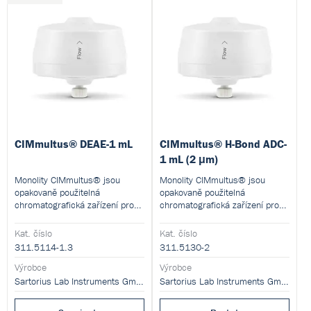
CIMmultus® DEAE-1 mL
CIMmultus® H-Bond ADC-
1 mL (2 μm)
Monolity CIMmultus® jsou
Monolity CIMmultus® jsou
opakovaně použitelná
opakovaně použitelná
chromatografická zařízení pro
chromatografická zařízení pro
škálovatelnou purifikaci
škálovatelnou purifikaci
složitých biologických vzorků s
složitých biologických vzorků s
Kat. číslo
Kat. číslo
vysokým rozlišením.
vysokým rozlišením.
311.5114-1.3
311.5130-2
Výrobce
Výrobce
Sartorius Lab Instruments GmbH and Co. KG
Sartorius Lab Instruments GmbH and Co. KG