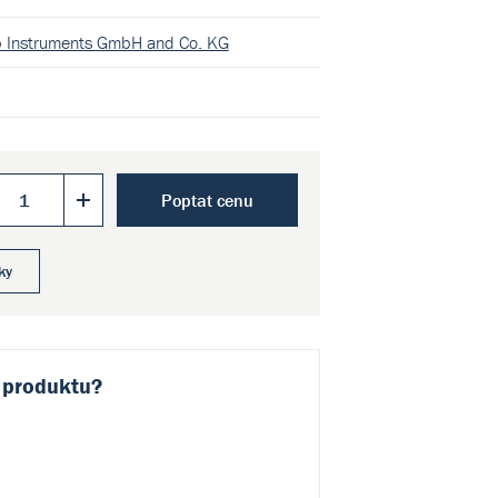
b Instruments GmbH and Co. KG
Poptat cenu
ky
 produktu?