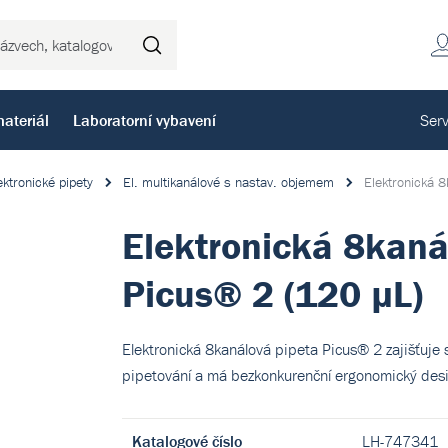
Hledat
ateriál
Laboratorní vybavení
Serv
ektronické pipety
El. multikanálové s nastav. objemem
Elektronická 
Elektronická 8kaná
Picus® 2 (120 µL)
Elektronická 8kanálová pipeta Picus® 2 zajišťuje 
pipetování a má bezkonkurenční ergonomický design
Katalogové číslo
LH-747341