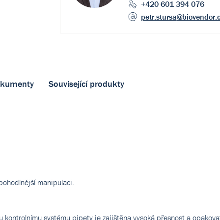
+420 601 394 076
petr.stursa
@biovendor.
kumenty
Související produkty
pohodlnější manipulaci.
mu kontrolnímu systému pipety je zajištěna vysoká přesnost a opakovat