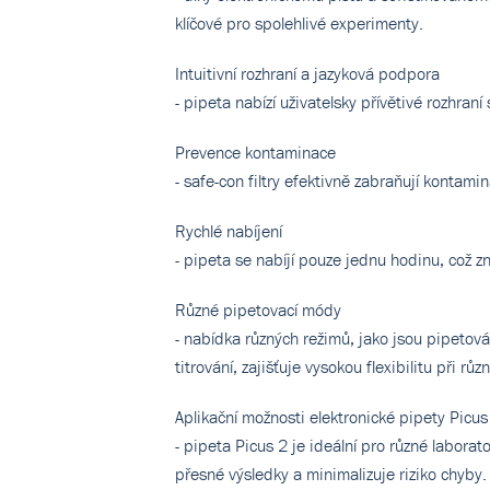
klíčové pro spolehlivé experimenty.
Intuitivní rozhraní a jazyková podpora
- pipeta nabízí uživatelsky přívětivé rozhran
Prevence kontaminace
- safe-con filtry efektivně zabraňují kontami
Rychlé nabíjení
- pipeta se nabíjí pouze jednu hodinu, což 
Různé pipetovací módy
- nabídka různých režimů, jako jsou pipetová
titrování, zajišťuje vysokou flexibilitu při růz
Aplikační možnosti elektronické pipety Picus
- pipeta Picus 2 je ideální pro různé labora
přesné výsledky a minimalizuje riziko chyby.