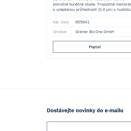
pokročilé buněčné studie. Propustná membrá
s vylepšenou průhledností (0,4 µm) s hustoto
× 10⁷/cm² umožňuje fyziologickou výměnu lát
a podporuje optimální buněčnou interakci.
Kat. číslo
655641
Výrobce
Greiner Bio-One GmbH
Poptat
Dostávejte novinky do e-mailu