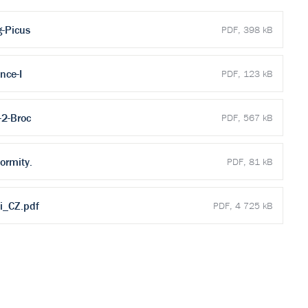
g-Picus
PDF, 398 kB
nce-I
PDF, 123 kB
-2-Broc
PDF, 567 kB
ormity.
PDF, 81 kB
i_CZ.pdf
PDF, 4 725 kB