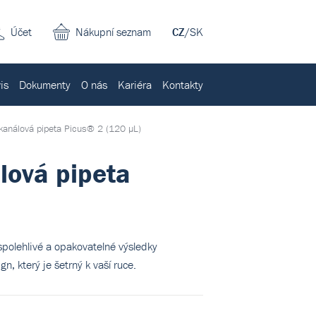
Účet
Nákupní seznam
CZ
/
SK
is
Dokumenty
O nás
Kariéra
Kontakty
8kanálová pipeta Picus® 2 (120 µL)
lová pipeta
spolehlivé a opakovatelné výsledky
, který je šetrný k vaší ruce.