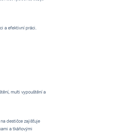
i a efektivní práci.
tění, multi vypouštění a
na destičce zajišťuje
ňkami a tkáňovými