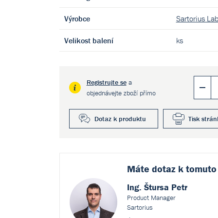
Výrobce
Sartorius La
Velikost balení
ks
Registrujte se
a
objednávejte zboží přímo
Dotaz k produktu
Tisk strán
Máte dotaz k
tomuto
Ing. Štursa Petr
Product Manager
Sartorius