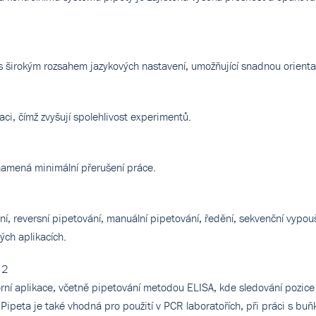
í s širokým rozsahem jazykových nastavení, umožňující snadnou orientac
naci, čímž zvyšují spolehlivost experimentů.
znamená minimální přerušení práce.
ní, reversní pipetování, manuální pipetování, ředění, sekvenční vypouš
ných aplikacích.
 2
torní aplikace, včetně pipetování metodou ELISA, kde sledování pozice 
 Pipeta je také vhodná pro použití v PCR laboratořích, při práci s bu