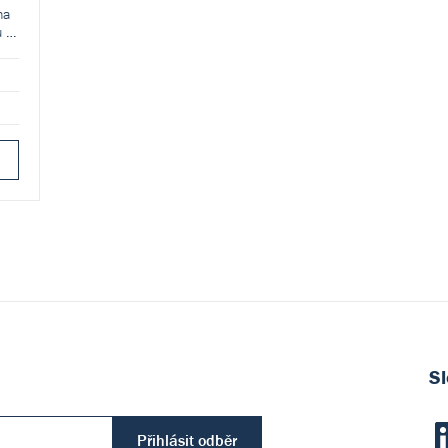
na
u 2
ek
Sl
Přihlásit odběr