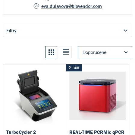
eva.dulavova
@biovendor.com
Filtry
Kachle
Seznam
Doporučeně
IVDR
TurboCycler 2
REAL-TIME PCRMic qPCR