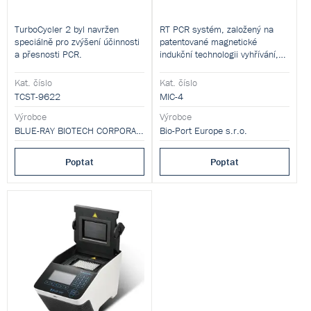
TurboCycler 2 byl navržen
RT PCR systém, založený na
speciálně pro zvýšení účinnosti
patentované magnetické
a přesnosti PCR.
indukční technologii vyhřívání,
umožnující velmi rychlý ohřev:
35 cyklů/25 minut.
Kat. číslo
Kat. číslo
TCST-9622
MIC-4
Výrobce
Výrobce
BLUE-RAY BIOTECH CORPORATION
Bio-Port Europe s.r.o.
Poptat
Poptat