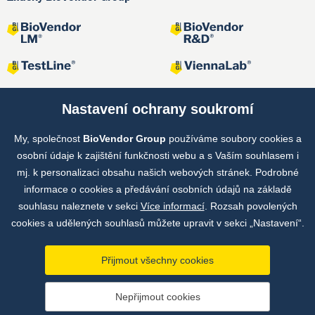
Nastavení ochrany soukromí
My, společnost
BioVendor Group
používáme soubory cookies a
Společné projekty
osobní údaje k zajištění funkčnosti webu a s Vaším souhlasem i
mj. k personalizaci obsahu našich webových stránek. Podrobné
informace o cookies a předávání osobních údajů na základě
souhlasu naleznete v sekci
Více informací
. Rozsah povolených
cookies a udělených souhlasů můžete upravit v sekci „Nastavení“.
Přijmout všechny cookies
Copyright © by BioVendor Group 2026
Nepřijmout cookies