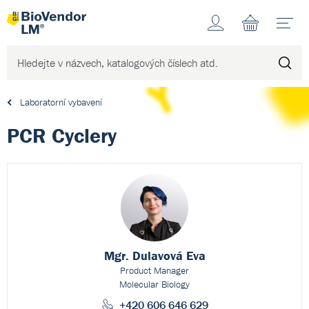
Účet
N
Laboratorní vybavení
PCR Cyclery
Mgr. Dulavová Eva
Product Manager
Molecular Biology
+420 606 646 629