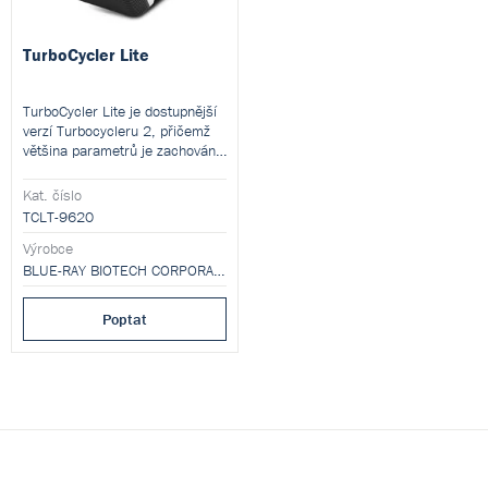
TurboCycler Lite
TurboCycler Lite je dostupnější
verzí Turbocycleru 2, přičemž
většina parametrů je zachována
v nezměněné formě.
Kat. číslo
TCLT-9620
Výrobce
BLUE-RAY BIOTECH CORPORATION
Poptat