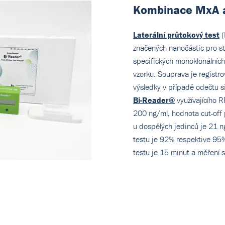
Kombinace MxA 
Laterální průtokový test
(
značených nanočástic pro st
specifických monoklonálních 
vzorku. Souprava je registr
výsledky v případě odečtu s
Bi-Reader®
využívajícího R
200 ng/ml, hodnota cut-off p
u dospělých jedinců je 21 ng/
testu je 92% respektive 95
testu je 15 minut a měření s