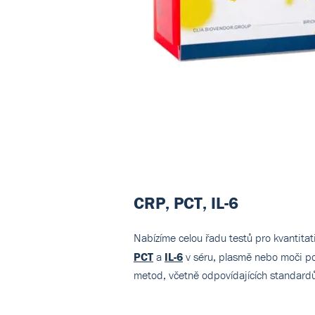
CRP, PCT, IL-6
Nabízíme celou řadu testů pro kvantitat
PCT
a
IL-6
v séru, plasmě nebo moči 
metod, včetně odpovídajících standardů