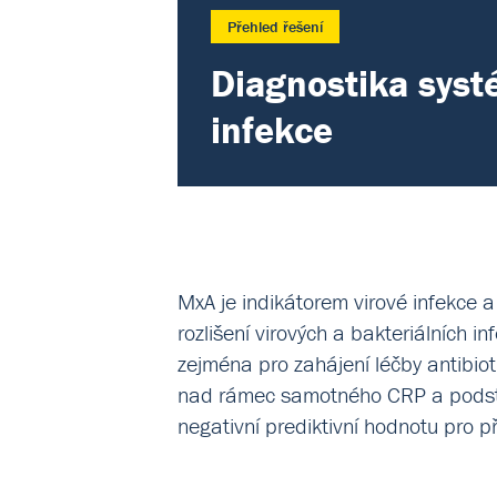
Přehled řešení
Diagnostika sys
infekce
MxA je indikátorem virové infekce a
rozlišení virových a bakteriálních i
zejména pro zahájení léčby antibio
nad rámec samotného CRP a podstat
negativní prediktivní hodnotu pro p