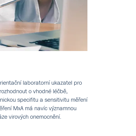
rientační laboratorní ukazatel pro
a rozhodnout o vhodné léčbě,
ckou specifitu a sensitivitu měření
 Měření MxA má navíc významnou
fáze virových onemocnění.