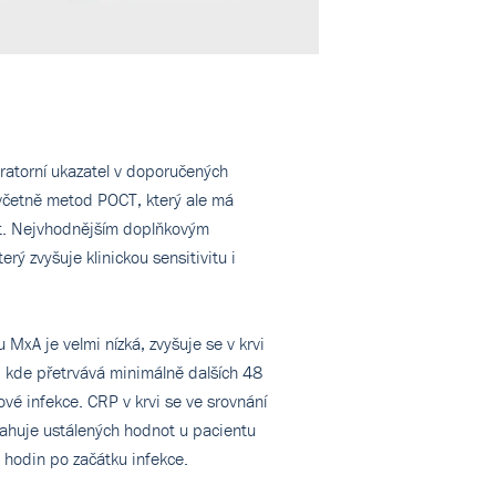
ratorní ukazatel v doporučených
včetně metod POCT, který ale má
t. Nejvhodnějším doplňkovým
rý zvyšuje klinickou sensitivitu i
 MxA je velmi nízká, zvyšuje se v krvi
 kde přetrvává minimálně dalších 48
rové infekce. CRP v krvi se ve srovnání
sahuje ustálených hodnot u pacientu
8 hodin po začátku infekce.