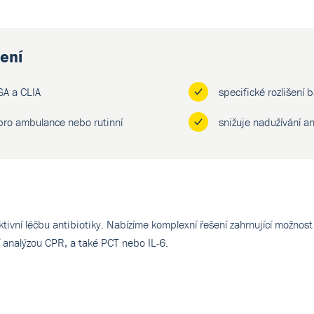
ení
SA a CLIA
specifické rozlišení b
pro ambulance nebo rutinní
snižuje nadužívání an
fektivní léčbu antibiotiky. Nabízíme komplexní řešení zahrnující možn
í analýzou CPR, a také PCT nebo IL-6.