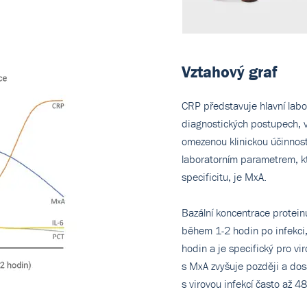
Vztahový graf
CRP představuje hlavní labo
diagnostických postupech, 
omezenou klinickou účinnos
laboratorním parametrem, kte
specificitu, je MxA.
Bazální koncentrace proteinu
během 1-2 hodin po infekci,
hodin a je specifický pro vi
s MxA zvyšuje později a do
s virovou infekcí často až 4