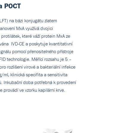
a POCT
LFT) na bázi konjugátu zlatem
anovení MxA využívá dvojici
protilátek, které váží protein MxA ze
ována IVD-CE a poskytuje kvantitativní
ignálu pomocí přenositelného přístroje
FID technologie. Měřící rozsahu je 5 –
ro rozlišení virové a bakteriální infekce
ml, klinická specifita a sensitivita
%. Inkubační doba potřebná k provedení
e provádí ve vzorku kapilární krve.