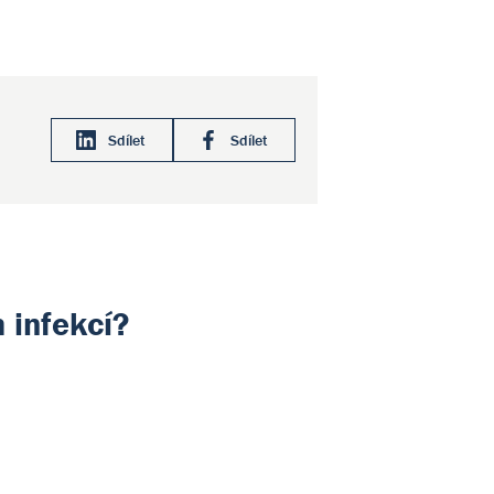
Sdílet
Sdílet
 infekcí?