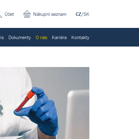
Účet
Nákupní seznam
CZ
/
SK
is
Dokumenty
O nás
Kariéra
Kontakty