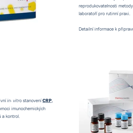
reprodukovatelnosti metody,
laboratoří pro rutinní praxi.
Detailní informace k připr
ivní
o stanovení
CRP
,
in- vitr
pomoci imunochemických
 a kontrol.