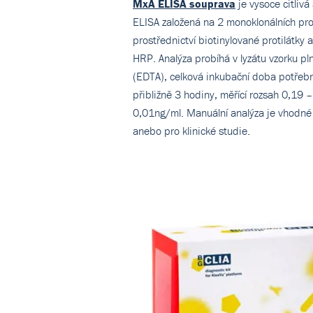
MxA ELISA souprava
je vysoce citlivá
ELISA založená na 2 monoklonálních prot
prostřednictví biotinylované protilátky 
HRP. Analýza probíhá v lyzátu vzorku plné
(EDTA), celková inkubační doba potřebn
přibližně 3 hodiny, měřící rozsah 0,19 –
0,01ng/ml. Manuální analýza je vhodné 
anebo pro klinické studie.