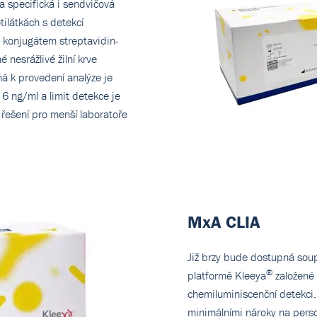
 a specifická i sendvičová
ilátkách s detekcí
a konjugátem streptavidin-
 nesrážlivé žilní krve
á k provedení analýze je
 6 ng/ml a limit detekce je
řešení pro menší laboratoře
MxA CLIA
Již brzy bude dostupná sou
®
platformě Kleeya
založené 
chemiluminiscenční detekci
minimálními nároky na person