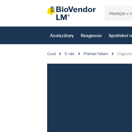
Analyzátory
Reagencie
Spotřební m
Úvod
O nás
Přehled řešení
Diagnost