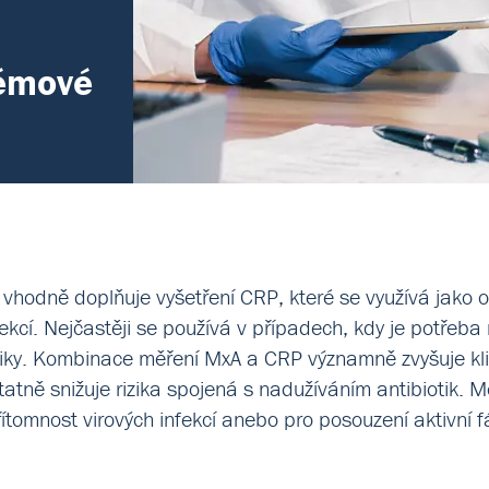
témové
 vhodně doplňuje vyšetření CRP, které se využívá jako o
nfekcí. Nejčastěji se používá v případech, kdy je potřeb
tiky. Kombinace měření MxA a CRP významně zvyšuje klini
ně snižuje rizika spojená s nadužíváním antibiotik.
řítomnost virových infekcí anebo pro posouzení aktivní 