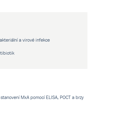
akteriální a virové infekce
tibiotik
ost stanovení MxA pomocí ELISA, POCT a brzy