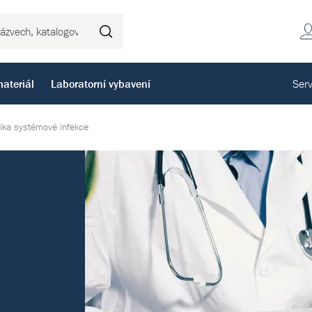
Hledat
ateriál
Laboratorní vybavení
Serv
ika systémové infekce