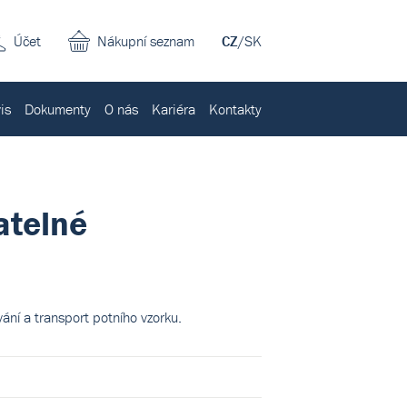
Účet
Nákupní seznam
CZ
/
SK
is
Dokumenty
O nás
Kariéra
Kontakty
atelné
ní a transport potního vzorku.