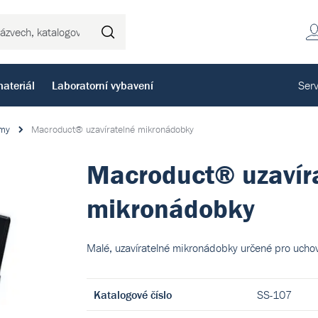
Hledat
ateriál
Laboratorní vybavení
Serv
émy
Macroduct® uzavíratelné mikronádobky
Macroduct® uzavír
mikronádobky
Malé, uzavíratelné mikronádobky určené pro uchová
Katalogové číslo
SS-107