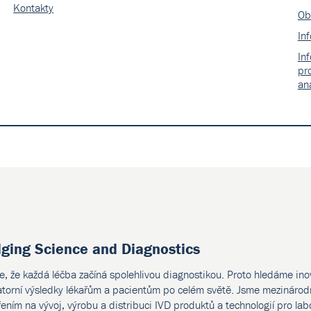
Kontakty
Ob
In
In
pr
an
dging Science and Diagnostics
e, že každá léčba začíná spolehlivou diagnostikou. Proto hledáme ino
atorní výsledky lékařům a pacientům po celém světě. Jsme mezinárodn
ením na vývoj, výrobu a distribuci IVD produktů a technologií pro lab