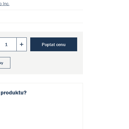
 Inc.
Poptat cenu
ky
 produktu?