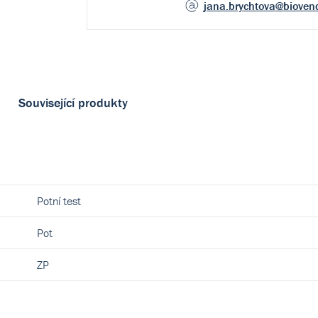
jana.brychtova
@bioven
Související produkty
Potní test
Pot
ZP