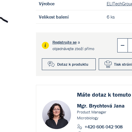
Výrobce
ELITechGroup
Velikost balení
6 ks
Registrujte se
a
objednávejte zboží přímo
Dotaz k produktu
Tisk strán
Máte dotaz k
tomuto
Mgr. Brychtová Jana
Product Manager
Microbiology
+420 606 042 908