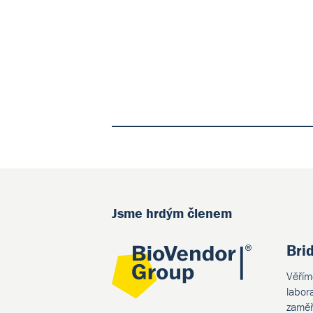
Jsme hrdým členem
Bri
Věřím
labor
zaměř