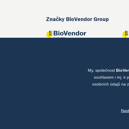
Značky BioVendor Group
My, společnost
BioVe
Společné projekty
souhlasem i mj. k 
osobních údajů na z
Nas
Copyright © by BioVendor Group 2026
Databá