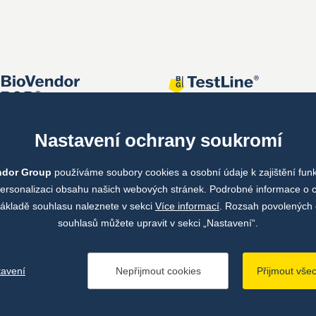
Nastavení ochrany soukromí
ndor Group
používáme soubory cookies a osobní údaje k zajištění fun
personalizaci obsahu našich webových stránek. Podrobné informace o 
ákladě souhlasu naleznete v sekci
Více informací
. Rozsah povolených 
souhlasů můžete upravit v sekci „Nastavení“.
tavení
Nepřijmout cookies
Přijmout vše
ze pojmů
Zásady zpracování osobních údajů
Údaje o provozovateli we