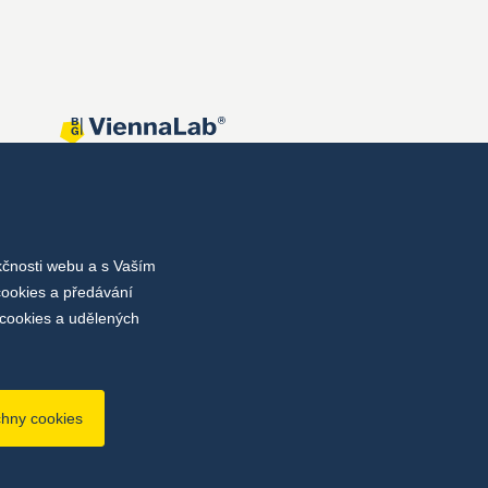
kčnosti webu a s Vaším
cookies a předávání
cookies a udělených
chny cookies
bu
Nastavení