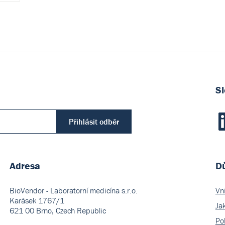
Sl
Přihlásit odběr
Adresa
Dů
BioVendor - Laboratorní medicína s.r.o.
Vn
Karásek 1767/1
Ja
621 00 Brno, Czech Republic
Pol