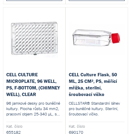
CELL CULTURE
CELL Culture Flask, 50
MICROPLATE, 96 WELL,
ML, 25 CM², PS, měřící
PS, F-BOTTOM, (CHIMNEY
mřížka, sterilní,
WELL), CLEAR
šroubovací víčko
96 jamkové desky pro buněčné
CELLSTAR® Standardní láhev
kultury. Plocha růstu 34 mm2,
pro buněčné kultury. Sterilní,
pracovní objem 25-340 µL, s
šroubovací víčko.
víkem.
Kat. číslo
Kat. číslo
655182
690170