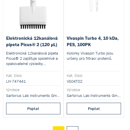
Elektronická 12kanálová
Vivaspin Turbo 4, 10 kDa,
pipeta Picus® 2 (120 µL)
PES, 100PK
Elektronická 12kanálová pipeta
Kolonky Vivaspin Turbo jsou
Picus® 2 zajišťuje spolehlivé a
určeny pro filtraci proteinů.
opakovatelné výsledky
pipetování a má bezkonkurenční
ergonomický design, který je
Kat. číslo
Kat. číslo
šetrný k vaší ruce.
LH-747441
VS04T02
Výrobce
Výrobce
Sartorius Lab Instruments GmbH and Co. KG
Sartorius Lab Instruments GmbH and Co. KG
Poptat
Poptat