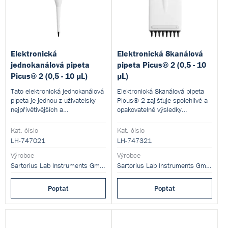
Elektronická
Elektronická 8kanálová
jednokanálová pipeta
pipeta Picus® 2 (0,5 - 10
Picus® 2 (0,5 - 10 µL)
µL)
Tato elektronická jednokanálová
Elektronická 8kanálová pipeta
pipeta je jednou z uživatelsky
Picus® 2 zajišťuje spolehlivé a
nejpřívětivějších a
opakovatelné výsledky
nejjednodušších (a přitom
pipetování a má bezkonkurenční
nejpokročilejších) pipet na trhu.
ergonomický design, který je
Kat. číslo
Kat. číslo
šetrný k vaší ruce.
LH-747021
LH-747321
Výrobce
Výrobce
Sartorius Lab Instruments GmbH and Co. KG
Sartorius Lab Instruments GmbH and Co. KG
Poptat
Poptat