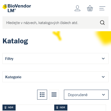
Účet
N
Katalog
Filtry
Kategorie
Kachle
Seznam
Doporučeně
IVDR
IVDR