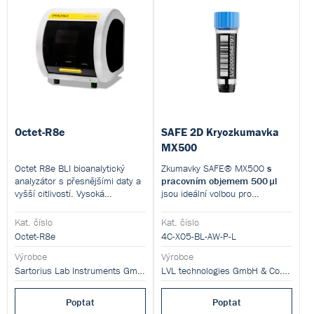
Octet-R8e
SAFE 2D Kryozkumavka
MX500
Octet R8e BLI bioanalytický
Zkumavky SAFE® MX500
s
analyzátor s přesnějšími daty a
pracovním objemem 500 µl
vyšší citlivostí. Vysoká
jsou ideální volbou pro
propustnost (až 8 paralelních
biobanking – optimální
kanálů), snadná obsluha a
rovnováha mezi efektivním
Kat. číslo
Kat. číslo
kompatibilita s mikrotitračními
skladováním a snadnou
Octet-R8e
4C-X05-BL-AW-P-L
destičkami z něj činí ideální
manipulací. Vhodné pro krev,
nástroj pro kinetické studie,
Výrobce
sérum, plazmu i proteinové
Výrobce
afinitní screening a kvantifikaci
vzorky.
Sartorius Lab Instruments GmbH and Co. KG
LVL technologies GmbH & Co.KG
proteinů, protilátek, nukleových
kyselin a dalších biomolekul.
Poptat
Poptat