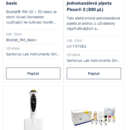
basic
jednokanálová pipeta
Picus® 2 (300 µL)
Biostat® RM 20 | 50 basic je
stolní kývací bioreaktor
Tato elektronická jednokanálová
využívající ke kultivaci buněk
pipeta je jednou z uživatelsky
jednorázové vaky. Přístroj je
nejpřívětivějších a
možné konfigurovat s kývací
nejjednodušších (a přitom
Kat. číslo
platformou pro vaky o objemu 2
nejpokročilejších) pipet na trhu.
Biostat_RM_Basic
Kat. číslo
- 20 litrů nebo pro 50 litrové
LH-747061
vaky. V konfiguraci Basic
Výrobce
nevyžaduje přístroj pro svou
Sartorius Lab Instruments GmbH and Co. KG
Výrobce
činnost žádnou řídící věž.
Sartorius Lab Instruments GmbH and Co. KG
Poptat
Poptat