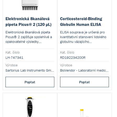
Elektronická 8kanálová
Corticosteroid-Binding
pipeta Picus® 2 (120 µL)
Globulin Human ELISA
Elektronická 8kanálová pipeta
ELISA souprava je určená pro
Picus® 2 zajišťuje spolehlivé a
kvantitativní stanovení lidského
opakovatelné výsledky
globulinu vázajícího
pipetování a má bezkonkurenční
kortikosteroid (CBG,
ergonomický design, který je
Transcortin) v séru nebo
Kat. číslo
Kat. číslo
šetrný k vaší ruce.
plazmě.
LH-747341
RD192234200R
Výrobce
Výrobce
Sartorius Lab Instruments GmbH and Co. KG
BioVendor - Laboratorní medicína s.r.o.
Poptat
Poptat