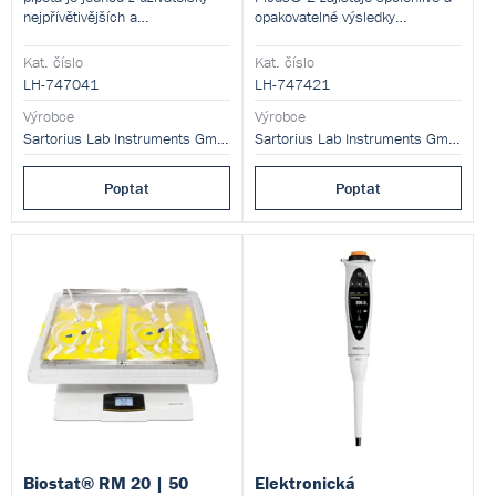
nejpřívětivějších a
opakovatelné výsledky
nejjednodušších (a přitom
pipetování a má bezkonkurenční
nejpokročilejších) pipet na trhu.
ergonomický design, který je
Kat. číslo
Kat. číslo
šetrný k vaší ruce.
LH-747041
LH-747421
Výrobce
Výrobce
Sartorius Lab Instruments GmbH and Co. KG
Sartorius Lab Instruments GmbH and Co. KG
Poptat
Poptat
Biostat® RM 20 | 50
Elektronická