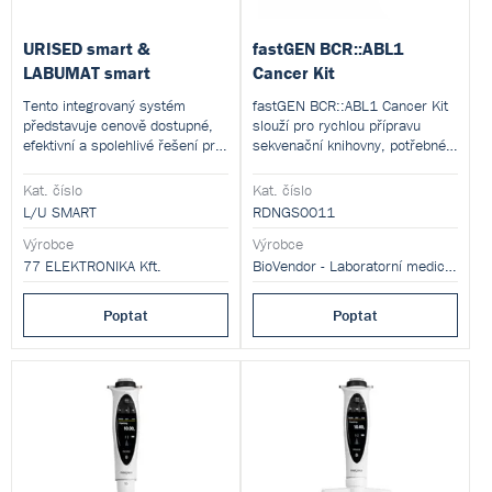
URISED smart &
fastGEN BCR::ABL1
LABUMAT smart
Cancer Kit
Tento integrovaný systém
fastGEN BCR::ABL1 Cancer Kit
představuje cenově dostupné,
slouží pro rychlou přípravu
efektivní a spolehlivé řešení pro
sekvenační knihovny, potřebné
vyšetření moči. Zajišťuje kroky
pro genotypizaci fúzního genu
transportu vzorku, přípravy
.
BCR::ABL1
Kat. číslo
Kat. číslo
vzorku, měřicího procesu,
L/U SMART
RDNGS0011
analýzy výsledků, reportování a
revize výsledků včetně
Výrobce
Výrobce
mikroskopických snímků.
77 ELEKTRONIKA Kft.
BioVendor - Laboratorní medicína s.r.o.
Výsledky vyšetření močového
sedimentu i chemie jsou
Poptat
Poptat
ukládány do jednotné databáze.