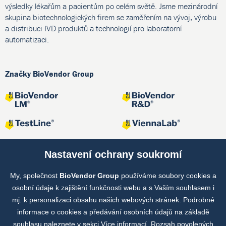
výsledky lékařům a pacientům po celém světě. Jsme mezinárodní
skupina biotechnologických firem se zaměřením na vývoj, výrobu
a distribuci IVD produktů a technologií pro laboratorní
automatizaci.
Značky BioVendor Group
Nastavení ochrany soukromí
My, společnost
BioVendor Group
používáme soubory cookies a
Společné projekty
osobní údaje k zajištění funkčnosti webu a s Vaším souhlasem i
mj. k personalizaci obsahu našich webových stránek. Podrobné
informace o cookies a předávání osobních údajů na základě
souhlasu naleznete v sekci
Více informací
. Rozsah povolených