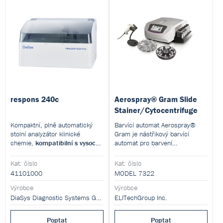
respons 240c
Aerospray® Gram Slide
Stainer/Cytocentrifuge
Kompaktní, plně automatický
Barvící automat Aerospray®
stolní analyzátor klinické
Gram je nástřikový barvící
chemie,
kompatibilní s vysoce
automat pro barvení
kvalitními reagenciemi
mikroskopických sklíček dle
společnosti DiaSys
. Optimální
Grama.
Kat. číslo
Kat. číslo
řešení pro menší provozy.
Při zakoupení speciálního rotoru
41101000
MODEL 7322
je možné využít i jako
Výrobce
cytocentrifugu.
Výrobce
DiaSys Diagnostic Systems GmbH
ELITechGroup Inc.
Poptat
Poptat