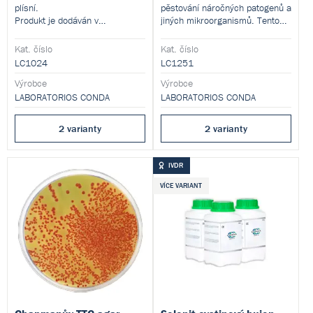
plísní.
pěstování náročných patogenů a
Produkt je dodáván v
jiných mikroorganismů. Tento
dehydratované formě a je určen
produkt je dodáván v
pro přípravu hotových
dehydratované formě a je určen
Kat. číslo
Kat. číslo
kultivačních médií.
pro přípravu hotových
LC1024
LC1251
kultivačních médií.
Výrobce
Výrobce
LABORATORIOS CONDA
LABORATORIOS CONDA
2 varianty
2 varianty
IVDR
VÍCE VARIANT