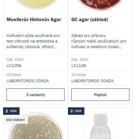
Muellerův Hintonův Agar
GC agar (základ)
Kultivační půda používaná pro
Základ pro přípravu
test citlivosti na antibiotika a
různých médií používaných pro
sulfamidy (disková, difúzní
kultivaci a selektivní izolaci
Kirby-Bauer metoda) a pro
rychle se množících
primární izolaci neisserií a
mikroorganizmů, zejména
Kat. číslo
Kat. číslo
dalších patogenů z klinických
bakterií
Neisseria gonorrhoeae
LC1058
LC1106
vzorků. Tento produkt je
a
Tento
Haemophilus spp..
dodáván v dehydratované formě
Výrobce
Výrobce
produkt je dodáván v
a je určen pro přípravu hotových
LABORATORIOS CONDA
dehydratované formě a je určen
LABORATORIOS CONDA
kultivačních médií.
pro přípravu hotových
kultivačních médií.
3 varianty
Poptat
IVDR
IVDR
VÍCE VARIANT