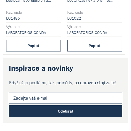
pěstování sporulujících a
počtu kvasinek a plísní ve
nesporulujících anaerobních
vzorcích.
mikroorganismů. Tento produkt
Produkt je dodáván v
Kat. číslo
Kat. číslo
je dodáván v dehydratované
dehydratované formě a je určen
LC1485
LC1022
formě a je určen pro přípravu
pro přípravu hotových
hotových kultivačních médií.
Výrobce
kultivačních médií.
Výrobce
LABORATORIOS CONDA
LABORATORIOS CONDA
Poptat
Poptat
Inspirace a novinky
Když už je posíláme, tak jedině ty,
co opravdu stojí za to!
Odebírat