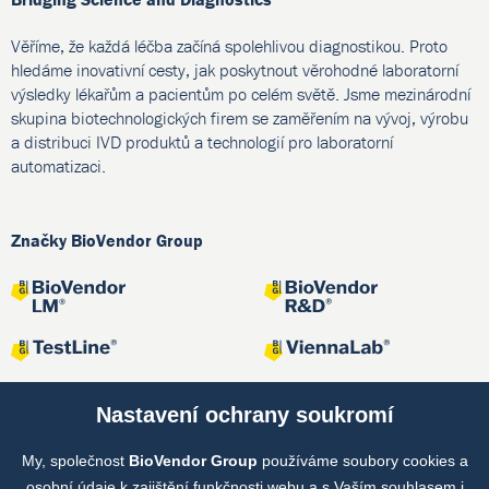
Věříme, že každá léčba začíná spolehlivou diagnostikou. Proto
hledáme inovativní cesty, jak poskytnout věrohodné laboratorní
výsledky lékařům a pacientům po celém světě. Jsme mezinárodní
skupina biotechnologických firem se zaměřením na vývoj, výrobu
a distribuci IVD produktů a technologií pro laboratorní
automatizaci.
Značky BioVendor Group
Nastavení ochrany soukromí
My, společnost
BioVendor Group
používáme soubory cookies a
Společné projekty
osobní údaje k zajištění funkčnosti webu a s Vaším souhlasem i