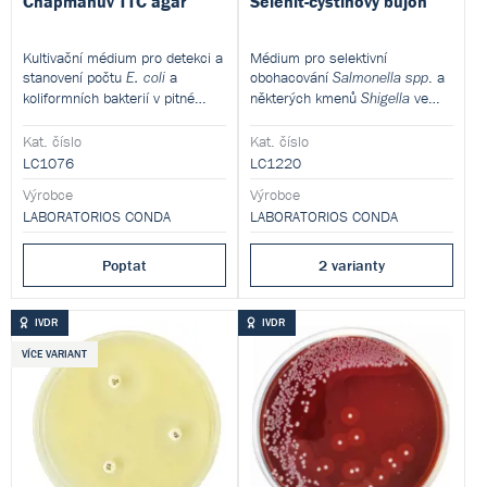
Chapmanův TTC agar
Selenit-cystinový bujon
Kultivační médium pro detekci a
Médium pro selektivní
stanovení počtu
a
obohacování
. a
E. coli
Salmonella spp
koliformních bakterií v pitné
některých kmenů
ve
Shigella
vodě metodou membránové
výkalech, moči (z klinických
filtrace. Tento produkt je
vzorků) a dalších hygienicky
Kat. číslo
Kat. číslo
dodáván v dehydratované formě
významných materiálech. Tento
LC1076
LC1220
a je určen pro přípravu hotových
produkt je dodáván v
Výrobce
Výrobce
kultivačních médií.
dehydratované formě a je určen
LABORATORIOS CONDA
pro přípravu hotových
LABORATORIOS CONDA
kultivačních médií.
Poptat
2 varianty
IVDR
IVDR
VÍCE VARIANT