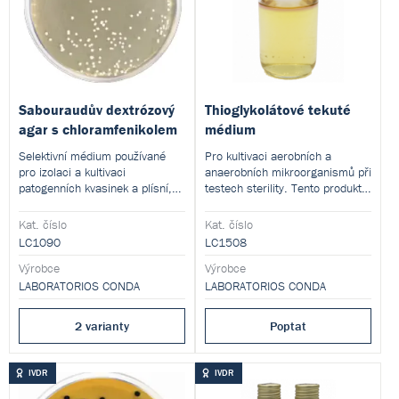
Sabouraudův dextrózový
Thioglykolátové tekuté
agar s chloramfenikolem
médium
Selektivní médium používané
Pro kultivaci aerobních a
pro izolaci a kultivaci
anaerobních mikroorganismů při
patogenních kvasinek a plísní,
testech sterility. Tento produkt
zejména pak dermatofytů a
je dodáván v dehydratované
kyselinotvorných
formě a je určen pro přípravu
Kat. číslo
Kat. číslo
miktoorganismů. Tento produkt
hotových kultivačních médií.
LC1090
LC1508
je dodáván v dehydratované
formě a je určen pro přípravu
Výrobce
Výrobce
hotových kultivačních médií.
LABORATORIOS CONDA
LABORATORIOS CONDA
2 varianty
Poptat
IVDR
IVDR