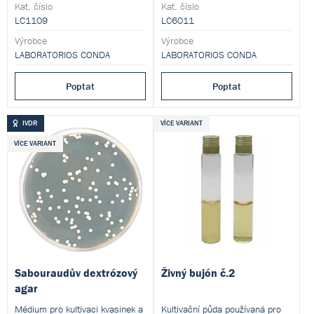
Tento produkt je dodáván v
Kat. číslo
Kat. číslo
dehydratované formě a je určen
LC1109
LC6011
pro přípravu hotových
kultivačních médií.
Výrobce
Výrobce
LABORATORIOS CONDA
LABORATORIOS CONDA
Poptat
Poptat
IVDR
VÍCE VARIANT
VÍCE VARIANT
Sabouraudův dextrózový
Živný bujón č.2
agar
Médium pro kultivaci kvasinek a
Kultivační půda používaná pro