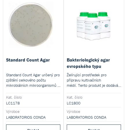
Standard Count Agar
Bakteriologický agar
evropského typu
Standard Count Agar určený pro
Želírující prostředek pro
zjištění celkového počtu
přípravu kultivačních
mikrobiálních mikroorganismů v
médií. Tento produkt je dodáván
mléce, mléčných výrobcích,
v dehydratované formě a je
vodě a odpadní vodě. Tento
určen pro přípravu hotových
Kat. číslo
Kat. číslo
produkt je dodáván v
kultivačních médií.
LC1178
LC1800
dehydratované formě a je určen
pro přípravu hotových
Výrobce
Výrobce
kultivačních médií.
LABORATORIOS CONDA
LABORATORIOS CONDA