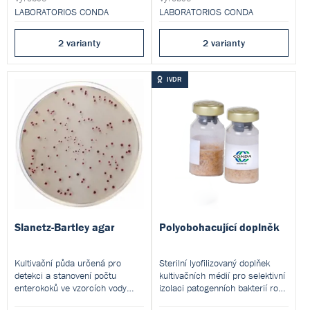
pro přípravu hotových
LABORATORIOS CONDA
LABORATORIOS CONDA
kultivačních médií.
2 varianty
2 varianty
IVDR
Slanetz-Bartley agar
Polyobohacující doplněk
Kultivační půda určená pro
Sterilní lyofilizovaný doplňek
detekci a stanovení počtu
kultivačních médií pro selektivní
enterokoků ve vzorcích vody
izolaci patogenních bakterií rodu
technikou membránové filtrace.
.
Neisseria