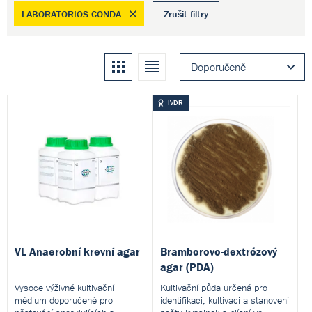
LABORATORIOS CONDA
Zrušit filtry
Kachle
Seznam
Doporučeně
IVDR
VL Anaerobní krevní agar
Bramborovo-dextrózový
agar (PDA)
Vysoce výživné kultivační
Kultivační půda určená pro
médium doporučené pro
identifikaci, kultivaci a stanovení