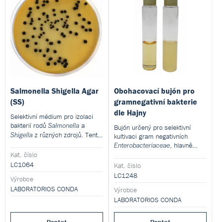
Salmonella Shigella Agar
Obohacovací bujón pro
(SS)
gramnegativní bakterie
dle Hajny
Selektivní médium pro izolaci
bakterií rodů
a
Salmonella
Bujón určený pro selektivní
z různých zdrojů. Tento
Shigella
kultivaci gram negativních
produkt je dodáván v
, hlavně
Enterobacteriaceae
dehydratované formě a je určen
Kat. číslo
rodu
, ze všech typů
Shigella
pro přípravu hotových
vyšetřovaného materiálu. Tento
LC1064
Kat. číslo
kultivačních médií.
produkt je dodáván v
LC1248
Výrobce
dehydratované formě a je určen
LABORATORIOS CONDA
Výrobce
pro přípravu hotových
kultivačních médií.
LABORATORIOS CONDA