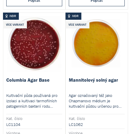
Poptat
Poptat
IVDR
IVDR
VÍCE VARIANT
VÍCE VARIANT
Columbia Agar Base
Mannitolový solný agar
Kultivační půda používaná pro
Agar označovaný též jako
izolaci a kultivaci termofilních
Chapmanovo médium je
patogenních bakterií rodu
kultivační půdou určenou pro
, náročných
izolaci patogenních stafylokoků.
Campylobacter
Tento produkt je dodáván v
mikroorganismů a stanovení
Kat. číslo
Kat. číslo
dehydratované formě a je určen
hemolytických reakcí. Tento
LC1104
LC1062
pro přípravu hotových
produkt je dodáván v
Výrobce
kultivačních médií.
Výrobce
dehydratované formě a je určen