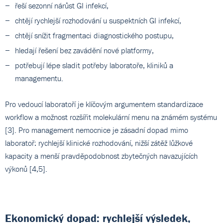
řeší sezonní nárůst GI infekcí,
chtějí rychlejší rozhodování u suspektních GI infekcí,
chtějí snížit fragmentaci diagnostického postupu,
hledají řešení bez zavádění nové platformy,
potřebují lépe sladit potřeby laboratoře, kliniků a
managementu.
Pro vedoucí laboratoří je klíčovým argumentem standardizace
workflow a možnost rozšířit molekulární menu na známém systému
[3]. Pro management nemocnice je zásadní dopad mimo
laboratoř: rychlejší klinické rozhodování, nižší zátěž lůžkové
kapacity a menší pravděpodobnost zbytečných navazujících
výkonů [4,5].
Ekonomický dopad: rychlejší výsledek,