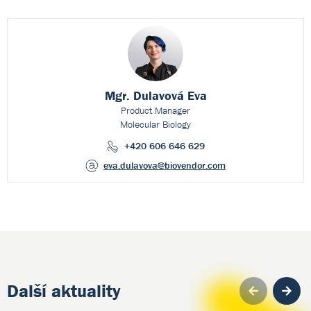
Mgr. Dulavová Eva
Product Manager
Molecular Biology
+420 606 646 629
eva.dulavova
@biovendor.com
Další aktuality
Pre