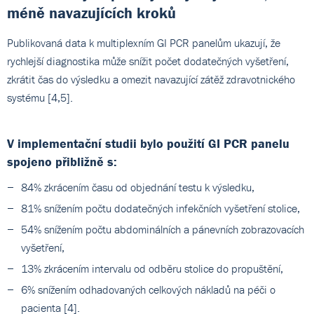
méně navazujících kroků
Publikovaná data k multiplexním GI PCR panelům ukazují, že
rychlejší diagnostika může snížit počet dodatečných vyšetření,
zkrátit čas do výsledku a omezit navazující zátěž zdravotnického
systému [4,5].
V implementační studii bylo použití GI PCR panelu
spojeno přibližně s:
84% zkrácením času od objednání testu k výsledku,
81% snížením počtu dodatečných infekčních vyšetření stolice,
54% snížením počtu abdominálních a pánevních zobrazovacích
vyšetření,
13% zkrácením intervalu od odběru stolice do propuštění,
6% snížením odhadovaných celkových nákladů na péči o
pacienta [4].