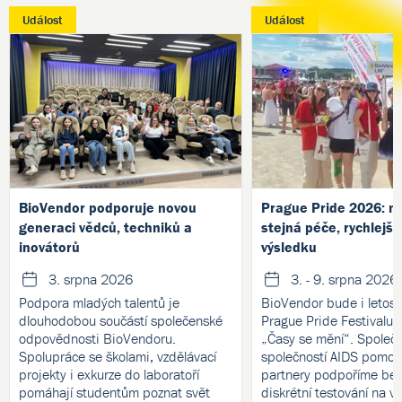
Událost
Událost
BioVendor podporuje novou
Prague Pride 2026: no
generaci vědců, techniků a
stejná péče, rychlejší
inovátorů
výsledku
3. srpna 2026
3. - 9. srpna 2026
Podpora mladých talentů je
BioVendor bude i letos 
dlouhodobou součástí společenské
Prague Pride Festivalu
odpovědnosti BioVendoru.
„Časy se mění“. Společ
Spolupráce se školami, vzdělávací
společností AIDS pomoc 
projekty i exkurze do laboratoří
partnery podpoříme bez
pomáhají studentům poznat svět
diskrétní testování na v