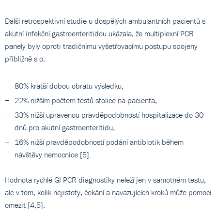
Další retrospektivní studie u dospělých ambulantních pacientů s
akutní infekční gastroenteritidou ukázala, že multiplexní PCR
panely byly oproti tradičnímu vyšetřovacímu postupu spojeny
přibližně s o:
80% kratší dobou obratu výsledku,
22% nižším počtem testů stolice na pacienta,
33% nižší upravenou pravděpodobností hospitalizace do 30
dnů pro akutní gastroenteritidu,
16% nižší pravděpodobností podání antibiotik během
návštěvy nemocnice [5].
Hodnota rychlé GI PCR diagnostiky neleží jen v samotném testu,
ale v tom, kolik nejistoty, čekání a navazujících kroků může pomoci
omezit [4,5].