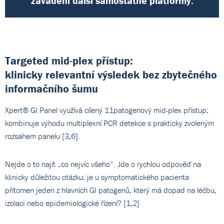
zavádění další samostatné platformy.
Targeted mid-plex přístup:
klinicky relevantní výsledek bez zbytečného
informačního šumu
Xpert® GI Panel využívá cílený 11patogenový mid-plex přístup:
kombinuje výhodu multiplexní PCR detekce s prakticky zvoleným
rozsahem panelu [3,6].
Nejde o to najít „co nejvíc všeho“. Jde o rychlou odpověď na
klinicky důležitou otázku: je u symptomatického pacienta
přítomen jeden z hlavních GI patogenů, který má dopad na léčbu,
izolaci nebo epidemiologické řízení? [1,2]