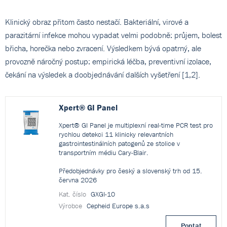
Klinický obraz přitom často nestačí. Bakteriální, virové a
parazitární infekce mohou vypadat velmi podobně: průjem, bolest
břicha, horečka nebo zvracení. Výsledkem bývá opatrný, ale
provozně náročný postup: empirická léčba, preventivní izolace,
čekání na výsledek a doobjednávání dalších vyšetření [1,2].
Xpert® GI Panel
Xpert® GI Panel je multiplexní real-time PCR test pro
rychlou detekci 11 klinicky relevantních
gastrointestinálních patogenů ze stolice v
transportním médiu Cary-Blair.
Předobjednávky pro český a slovenský trh od 15.
června 2026
Kat. číslo
GXGI-10
Výrobce
Cepheid Europe s.a.s
Poptat