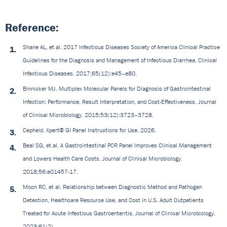
Reference:
Shane AL, et al. 2017 Infectious Diseases Society of America Clinical Practice
Guidelines for the Diagnosis and Management of Infectious Diarrhea. Clinical
Infectious Diseases. 2017;65(12):e45–e80.
Binnicker MJ. Multiplex Molecular Panels for Diagnosis of Gastrointestinal
Infection: Performance, Result Interpretation, and Cost-Effectiveness. Journal
of Clinical Microbiology. 2015;53(12):3723–3728.
Cepheid. Xpert® GI Panel Instructions for Use. 2026.
Beal SG, et al. A Gastrointestinal PCR Panel Improves Clinical Management
and Lowers Health Care Costs. Journal of Clinical Microbiology.
2018;56:e01457-17.
Moon RC, et al. Relationship between Diagnostic Method and Pathogen
Detection, Healthcare Resource Use, and Cost in U.S. Adult Outpatients
Treated for Acute Infectious Gastroenteritis. Journal of Clinical Microbiology.
2023;61(2).