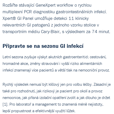
Rozšiřte stávající GeneXpert workflow o rychlou
multiplexní PCR diagnostiku gastrointestinálních infekcí.
Xpert® GI Panel umožňuje detekci 11 klinicky
relevantních GI patogenů z jednoho vzorku stolice v
transportním médiu Cary-Blair, s výsledkem za 74 minut.
Připravte se na sezonu GI infekcí
Letní sezona zvyšuje výskyt akutních gastroenteritid: cestování,
hromadné akce, změny stravování i vyšší riziko alimentárních
infekcí znamenají více pacientů a větší tlak na nemocniční provoz.
Rychlý výsledek nemusí být klíčový jen pro volbu léčby. Zásadní je
také pro rozhodnutí, jak rizikový je pacient pro okolí a provoz
nemocnice, jak přísná izolační opatření zvolit a jak dlouho je držet
[1]. Pro laboratoř a management to znamená méně nejistoty,
lepší propustnost a efektivnější využití lůžek.