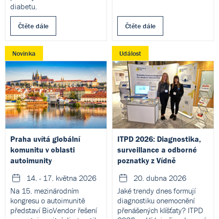
diabetu.
Čtěte dále
Čtěte dále
Novinka
Událost
Praha uvítá globální
ITPD 2026: Diagnostika,
komunitu v oblasti
surveillance a odborné
autoimunity
poznatky z Vídně
14. - 17. května 2026
20. dubna 2026
Na 15. mezinárodním
Jaké trendy dnes formují
kongresu o autoimunitě
diagnostiku onemocnění
představí BioVendor řešení
přenášených klíšťaty? ITPD