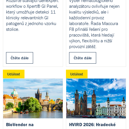
Rozšiřte stávající GeneXpert
Výběr hematologického
workflow o Xpert® GI Panel,
analyzátoru ovlivňuje nejen
který umožňuje detekci 11
kvalitu výsledků, ale i
klinicky relevantních GI
každodenní provoz
patogenů z jednoho vzorku
laboratoře. Řada Maccura
stolice.
F8 přináší řešení pro
pracoviště, která hledají
výkon, flexibilitu a nižší
provozní zátěž.
Čtěte dále
Čtěte dále
Událost
Událost
BioVendor na
HVIRD 2026: Hradecké