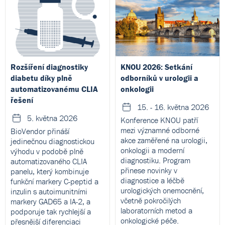
Rozšíření diagnostiky
KNOU 2026: Setkání
diabetu díky plně
odborníků v urologii a
automatizovanému CLIA
onkologii
řešení
15. - 16. května 2026
5. května 2026
Konference KNOU patří
mezi významné odborné
BioVendor přináší
akce zaměřené na urologii,
jedinečnou diagnostickou
onkologii a moderní
výhodu v podobě plně
diagnostiku. Program
automatizovaného CLIA
přinese novinky v
panelu, který kombinuje
diagnostice a léčbě
funkční markery C-peptid a
urologických onemocnění,
inzulin s autoimunitními
včetně pokročilých
markery GAD65 a IA-2, a
laboratorních metod a
podporuje tak rychlejší a
onkologické péče.
přesnější diferenciaci