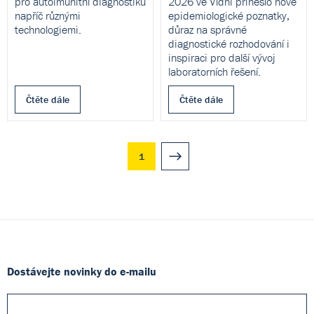
pro autoimunitní diagnostiku
2026 ve Vídni přineslo nové
napříč různými
epidemiologické poznatky,
technologiemi.
důraz na správné
diagnostické rozhodování i
inspiraci pro další vývoj
laboratorních řešení.
Čtěte dále
Čtěte dále
1
Dostávejte novinky do e-mailu