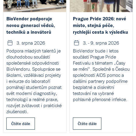
BioVendor podporuje
Prague Pride 2026: nové
novou generaci vědců,
místo, stejná péče,
techniků a inovátorů
rychlejší cesta k výsledku
3. srpna 2026
3. - 9. srpna 2026
Podpora mladých talentů je
BioVendor bude i letos
dlouhodobou součástí
součástí Prague Pride
společenské odpovědnosti
Festivalu s tématem „Časy
BioVendoru. Spolupráce se
se mění“. Společně s Českou
školami, vzdělávací projekty
společností AIDS pomoc a
i exkurze do laboratoří
dalšími partnery podpoříme
pomáhají studentům poznat
bezplatné a diskrétní
svět moderní diagnostiky,
testování na vybrané
technologií a reálné praxe,
pohlavně přenosné infekce.
rozvíjet zvídavost i praktické
zkušenosti.
Čtěte dále
Čtěte dále