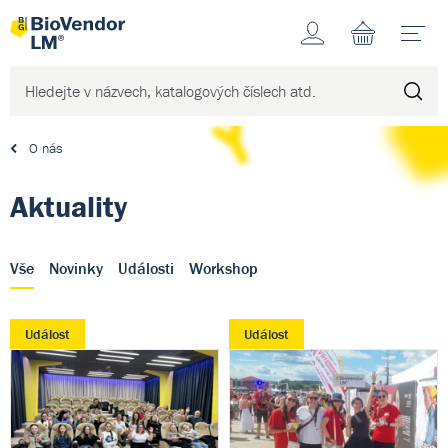
Účet
N
O nás
Aktuality
Vše
Novinky
Události
Workshop
Událost
Událost