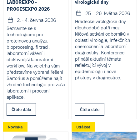
LABOREXPO -
virologické dny
PROCESEXPO 2026
25. - 26. května 2026
2. - 4. června 2026
Hradecké virologické dny
dlouhodobě patří mezi
Seznamte se s
klíčová setkání odborníků v
technologiemi pro
oblasti virologie, infekčních
proteinovou analýzu,
onemocnění a laboratorní
bioprocesing, filtraci,
diagnostiky. Konference
laboratorní vážení i
přináší aktuální témata
efektivnější laboratorní
reflektující vývoj v
workflow. Na veletrhu vám
epidemiologii i nové
představíme vybraná řešení
přístupy v diagnostice.
Sartorius a pomůžeme najít
vhodné technologie pro vaše
laboratorní i procesní
aplikace.
Čtěte dále
Čtěte dále
Novinka
Událost