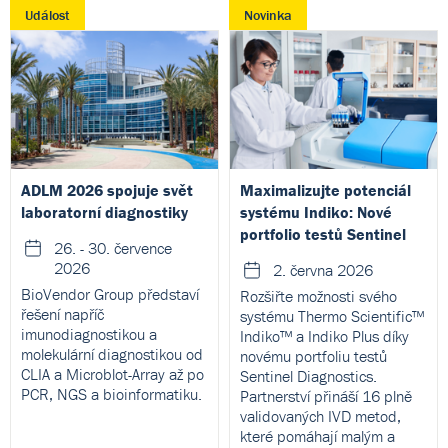
Událost
Novinka
ADLM 2026 spojuje svět
Maximalizujte potenciál
laboratorní diagnostiky
systému Indiko: Nové
portfolio testů Sentinel
26. - 30. července
2026
2. června 2026
BioVendor Group představí
Rozšiřte možnosti svého
řešení napříč
systému Thermo Scientific™
imunodiagnostikou a
Indiko™ a Indiko Plus díky
molekulární diagnostikou od
novému portfoliu testů
CLIA a Microblot-Array až po
Sentinel Diagnostics.
PCR, NGS a bioinformatiku.
Partnerství přináší 16 plně
validovaných IVD metod,
které pomáhají malým a