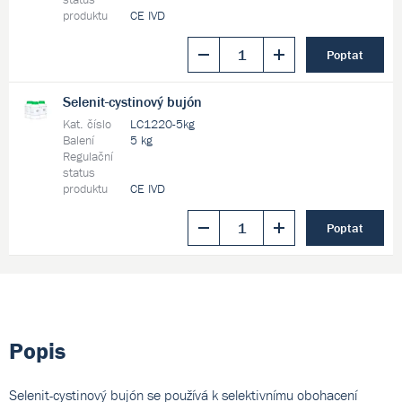
produktu
CE IVD
Poptat
Selenit-cystinový bujón
Kat. číslo
LC1220-5kg
Balení
5 kg
Regulační
status
produktu
CE IVD
Poptat
Popis
Selenit-cystinový bujón se používá k selektivnímu obohacení