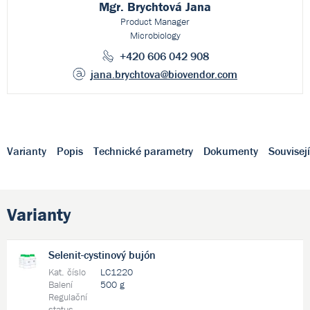
Mgr. Brychtová Jana
Product Manager
Microbiology
+420 606 042 908
jana.brychtova
@biovendor.com
Varianty
Popis
Technické parametry
Dokumenty
Souvisej
Varianty
Selenit-cystinový bujón
Kat. číslo
LC1220
Balení
500 g
Regulační
status