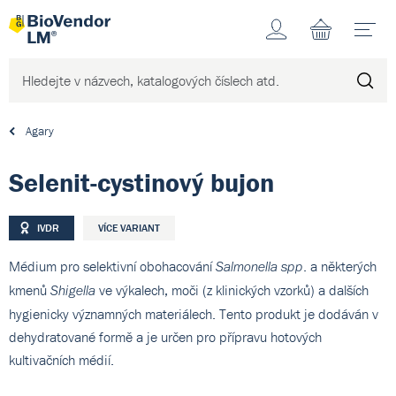
Účet
N
Agary
Selenit-cystinový bujon
IVDR
VÍCE VARIANT
Médium pro selektivní obohacování
. a některých
Salmonella spp
kmenů
ve výkalech, moči (z klinických vzorků) a dalších
Shigella
hygienicky významných materiálech. Tento produkt je dodáván v
dehydratované formě a je určen pro přípravu hotových
kultivačních médií.