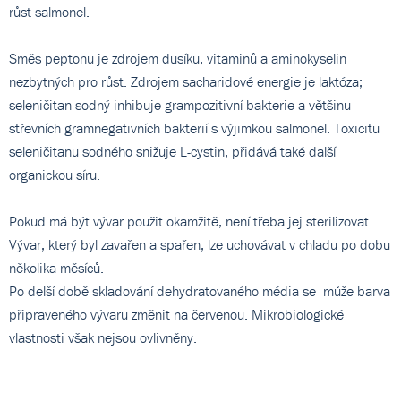
růst salmonel.
Směs peptonu je zdrojem dusíku, vitaminů a aminokyselin
nezbytných pro růst. Zdrojem sacharidové energie je laktóza;
seleničitan sodný inhibuje grampozitivní bakterie a většinu
střevních gramnegativních bakterií s výjimkou salmonel. Toxicitu
seleničitanu sodného snižuje L-cystin, přidává také další
organickou síru.
Pokud má být vývar použit okamžitě, není třeba jej sterilizovat.
Vývar, který byl zavařen a spařen, lze uchovávat v chladu po dobu
několika měsíců.
Po delší době skladování dehydratovaného média se může barva
připraveného vývaru změnit na červenou. Mikrobiologické
vlastnosti však nejsou ovlivněny.