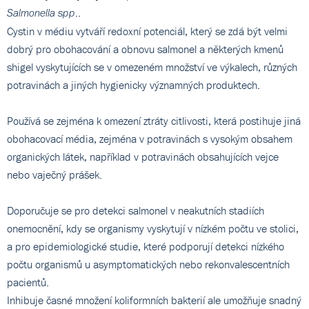
..
Salmonella spp
Cystin v médiu vytváří redoxní potenciál, který se zdá být velmi
dobrý pro obohacování a obnovu salmonel a některých kmenů
shigel vyskytujících se v omezeném množství ve výkalech, různých
potravinách a jiných hygienicky významných produktech.
Používá se zejména k omezení ztráty citlivosti, která postihuje jiná
obohacovací média, zejména v potravinách s vysokým obsahem
organických látek, například v potravinách obsahujících vejce
nebo vaječný prášek.
Doporučuje se pro detekci salmonel v neakutních stadiích
onemocnění, kdy se organismy vyskytují v nízkém počtu ve stolici,
a pro epidemiologické studie, které podporují detekci nízkého
počtu organismů u asymptomatických nebo rekonvalescentních
pacientů.
Inhibuje časné množení koliformních bakterií ale umožňuje snadný