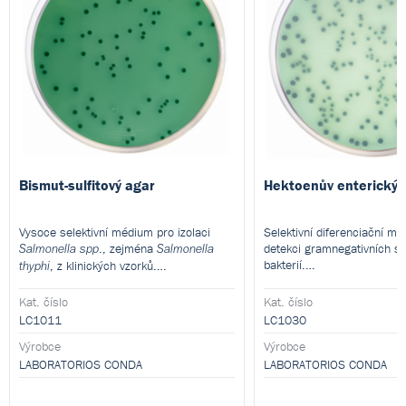
Bismut-sulfitový agar
Hektoenův enterický 
Vysoce selektivní médium pro izolaci
Selektivní diferenciační m
., zejména
detekci gramnegativních st
Salmonella spp
Salmonella
bakterií.
, z klinických vzorků.
thyphi
Produkt je dodáván v dehy
Produkt je dodáván v dehydratované
formě a je určen pro přípr
formě a je určen pro přípravu hotových
Kat. číslo
Kat. číslo
kultivačních médií.
kultivačních médií.
LC1011
LC1030
Výrobce
Výrobce
LABORATORIOS CONDA
LABORATORIOS CONDA