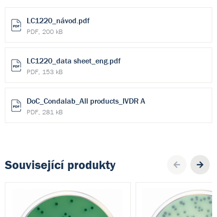
LC1220_návod.pdf
PDF, 200 kB
LC1220_data sheet_eng.pdf
PDF, 153 kB
DoC_Condalab_All products_IVDR A
PDF, 281 kB
Související produkty
Pre