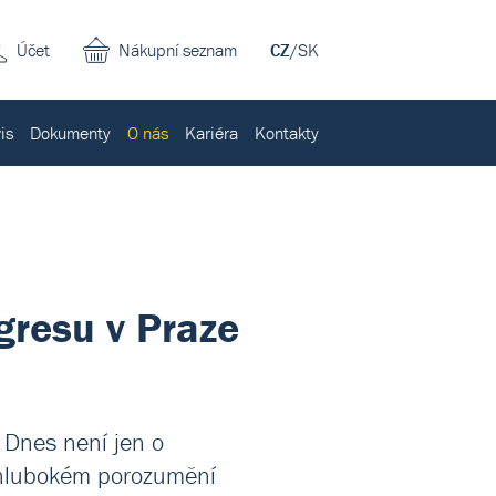
Účet
Nákupní seznam
CZ
/
SK
is
Dokumenty
O nás
Kariéra
Kontakty
gresu v Praze
 Dnes není jen o
 hlubokém porozumění