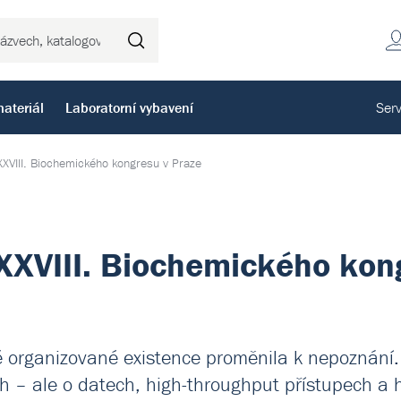
Hledat
ateriál
Laboratorní vybavení
Serv
XVIII. Biochemického kongresu v Praze
XXVIII. Biochemického kon
é organizované existence proměnila k nepoznání.
 – ale o datech, high-throughput přístupech a