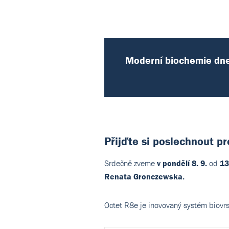
Moderní biochemie dnes
Přijďte si poslechnout p
Srdečně zveme
v pondělí 8. 9.
od
13
Renata Gronczewska.
Octet R8e je inovovaný systém biovrst