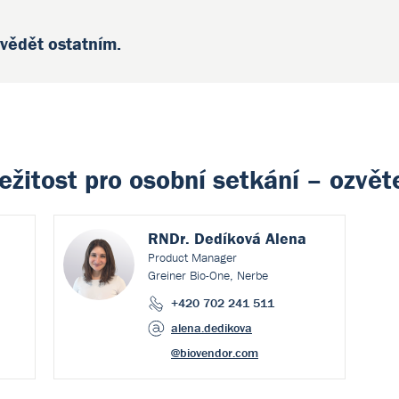
 vědět ostatním.
ležitost pro osobní setkání – ozvě
RNDr. Dedíková Alena
Product Manager
Greiner Bio-One, Nerbe
+420 702 241 511
alena.dedikova
@biovendor.com