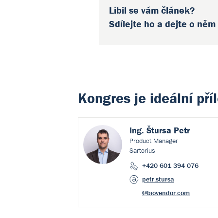
Líbil se vám článek?
Sdílejte ho a dejte o něm
Kongres je ideální pří
Ing. Štursa Petr
Product Manager
Sartorius
+420 601 394 076
petr.stursa
@biovendor.com