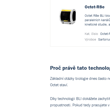
Octet-R8e
Octet R8e BLI bioa
paralelních kanálů
kinetické studie, 
Kat. číslo
Octet-
Výrobce
Sartori
Proč právě tato technolo
Základní otázky biologie dnes často n
Octet staví.
Díky technologii BLI dokážete zachyti
propustnosti. Pokud tedy pracujete v