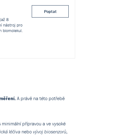
Poptat
(až 8
í nástroj pro
ch biomolekul.
měření.
A právě na této potřebě
s minimální přípravou a ve vysoké
nebo
,
ická léčiva
vývoj biosenzorů