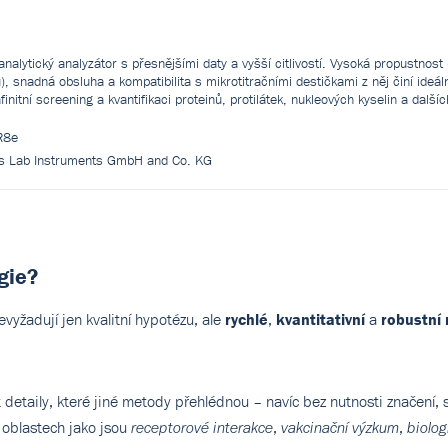
nalytický analyzátor s přesnějšími daty a vyšší citlivostí. Vysoká propustnost 
), snadná obsluha a kompatibilita s mikrotitračními destičkami z něj činí ideáln
afinitní screening a kvantifikaci proteinů, protilátek, nukleových kyselin a další
R8e
us Lab Instruments GmbH and Co. KG
gie?
evyžadují jen kvalitní hypotézu, ale
rychlé
,
kvantitativní
a
robustní 
t detaily, které jiné metody přehlédnou – navíc bez nutnosti značení, 
 oblastech jako jsou
,
,
receptorové interakce
vakcinační výzkum
biolog