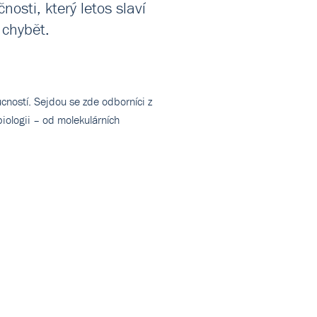
osti, který letos slaví
 chybět.
ucností. Sejdou se zde odborníci z
iologii – od molekulárních