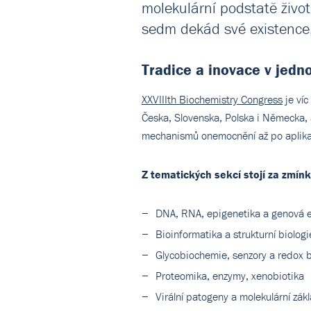
molekulární podstatě život
sedm dekád své existence
Tradice a inovace v jed
XXVIIIth Biochemistry Congress
je víc
Česka, Slovenska, Polska i Německa, a
mechanismů onemocnění až po aplika
Z tematických sekcí stojí za zmín
DNA, RNA, epigenetika a genová 
Bioinformatika a strukturní biologi
Glycobiochemie, senzory a redox 
Proteomika, enzymy, xenobiotika
Virální patogeny a molekulární zák