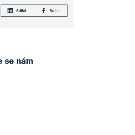
Sdílet
Sdílet
te se nám