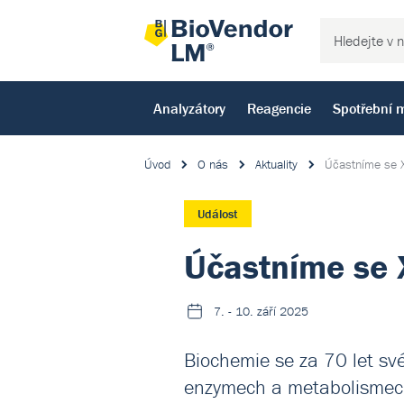
Analyzátory
Reagencie
Spotřební m
Úvod
O nás
Aktuality
Účastníme se X
Událost
Účastníme se 
7. - 10. září 2025
Biochemie se za 70 let sv
enzymech a metabolismech