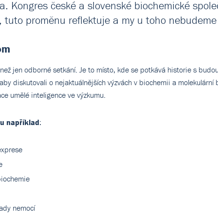
a. Kongres české a slovenské biochemické společn
, tuto proměnu reflektuje a my u toho nebudeme
nom
 než jen odborné setkání. Je to místo, kde se potkává historie s budo
by diskutovali o nejaktuálnějších výzvách v biochemii a molekulární b
ce umělé inteligence ve výzkumu.
ku například
:
exprese
e
biochemie
lady nemocí