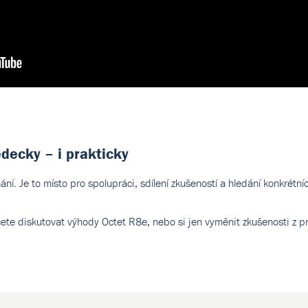
ědecky – i prakticky
ní. Je to místo pro spolupráci, sdílení zkušeností a hledání konkrétní
hcete diskutovat výhody Octet R8e, nebo si jen vyměnit zkušenosti z p