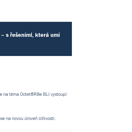
– s řešeními, která umí
kde na téma Octet®R8e BLI vystoupí
e na novou úroveň citlivosti.