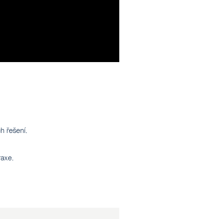
ch řešení.
raxe.