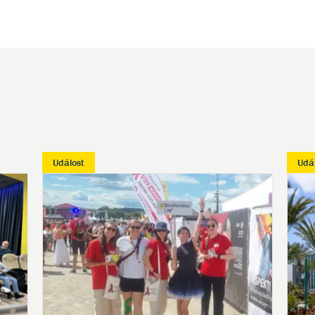
Událost
Udá