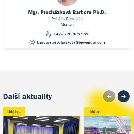
Mgr. Procházková Barbora Ph.D.
Product Specialist
Morava
+420 720 936 959
barbora.prochazkova
@biovendor.com
Další aktuality
Pre
Událost
Událost