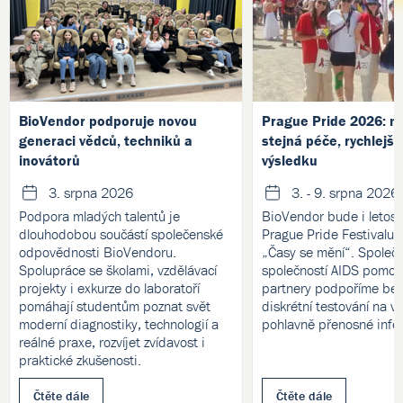
BioVendor podporuje novou
Prague Pride 2026: no
generaci vědců, techniků a
stejná péče, rychlejší
inovátorů
výsledku
3. srpna 2026
3. - 9. srpna 2026
Podpora mladých talentů je
BioVendor bude i letos 
dlouhodobou součástí společenské
Prague Pride Festivalu
odpovědnosti BioVendoru.
„Časy se mění“. Společ
Spolupráce se školami, vzdělávací
společností AIDS pomoc 
projekty i exkurze do laboratoří
partnery podpoříme bez
pomáhají studentům poznat svět
diskrétní testování na v
moderní diagnostiky, technologií a
pohlavně přenosné infe
reálné praxe, rozvíjet zvídavost i
praktické zkušenosti.
Čtěte dále
Čtěte dále