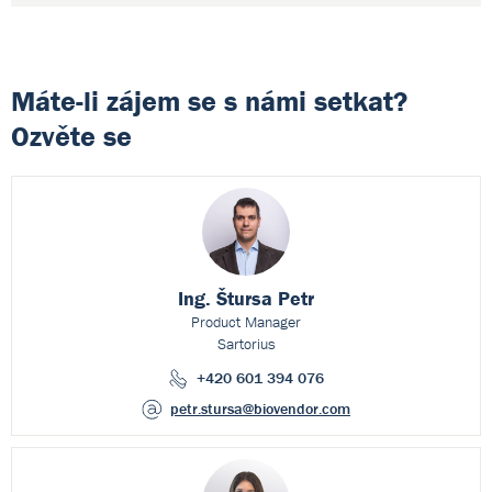
Máte-li zájem se s námi setkat?
Ozvěte se
Ing. Štursa Petr
Product Manager
Sartorius
+420 601 394 076
petr.stursa
@biovendor.com