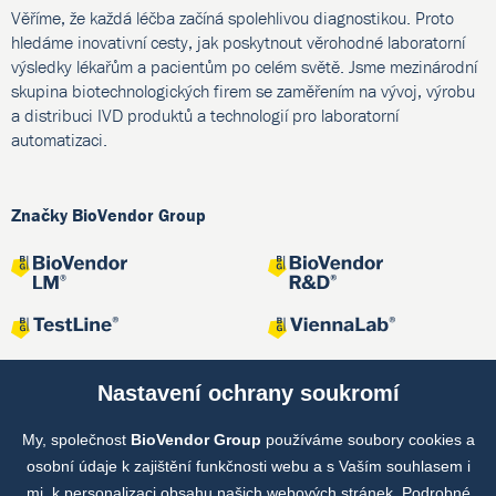
Věříme, že každá léčba začíná spolehlivou diagnostikou. Proto
hledáme inovativní cesty, jak poskytnout věrohodné laboratorní
výsledky lékařům a pacientům po celém světě. Jsme mezinárodní
skupina biotechnologických firem se zaměřením na vývoj, výrobu
a distribuci IVD produktů a technologií pro laboratorní
automatizaci.
Značky BioVendor Group
Nastavení ochrany soukromí
My, společnost
BioVendor Group
používáme soubory cookies a
Společné projekty
osobní údaje k zajištění funkčnosti webu a s Vaším souhlasem i
mj. k personalizaci obsahu našich webových stránek. Podrobné