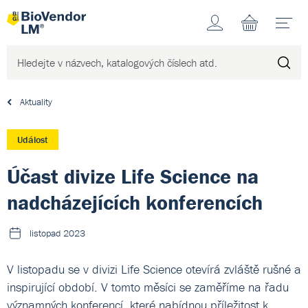
Účet
N
Aktuality
Událost
Účast divize Life Science na
nadcházejících konferencích
listopad 2023
V listopadu se v divizi Life Science otevírá zvláště rušné a
inspirující období. V tomto měsíci se zaměříme na řadu
významných konferencí, které nabídnou příležitost k