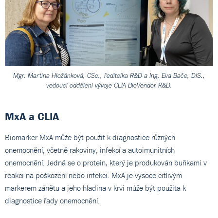
Mgr. Martina Hložánková, CSc., ředitelka R&D a Ing. Eva Bače, DiS.,
vedoucí oddělení vývoje CLIA BioVendor R&D.
MxA a CLIA
Biomarker MxA může být použit k diagnostice různých
onemocnění, včetně rakoviny, infekcí a autoimunitních
onemocnění. Jedná se o protein, který je produkován buňkami v
reakci na poškození nebo infekci. MxA je vysoce citlivým
markerem zánětu a jeho hladina v krvi může být použita k
diagnostice řady onemocnění.