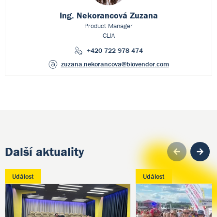
Ing. Nekorancová Zuzana
Product Manager
CLIA
+420 722 978 474
zuzana.nekorancova
@biovendor.com
Další aktuality
Pre
Událost
Událost