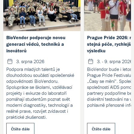
BioVendor podporuje novou
Prague Pride 2026: no
generaci vědců, techniků a
stejná péče, rychlejší
inovátorů
výsledku
3. srpna 2026
3. - 9. srpna 2026
Podpora mladých talentů je
BioVendor bude i letos 
dlouhodobou součástí společenské
Prague Pride Festivalu
odpovědnosti BioVendoru.
„Časy se mění“. Společ
Spolupráce se školami, vzdělávací
společností AIDS pomoc 
projekty i exkurze do laboratoří
partnery podpoříme bez
pomáhají studentům poznat svět
diskrétní testování na v
moderní diagnostiky, technologií a
pohlavně přenosné infe
reálné praxe, rozvíjet zvídavost i
praktické zkušenosti.
Čtěte dále
Čtěte dále