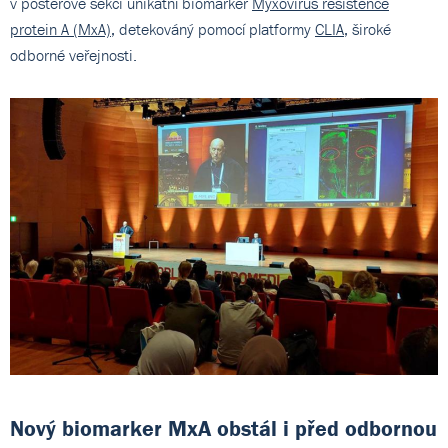
v posterové sekci unikátní biomarker
Myxovirus resistence
protein A (MxA)
, detekováný pomocí platformy
CLIA
, široké
odborné veřejnosti.
Nový biomarker MxA obstál i před odbornou