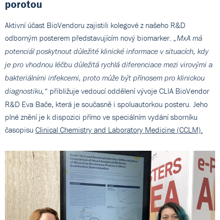
porotou
Aktivní účast BioVendoru zajistili kolegové z našeho R&D
odborným posterem představujícím nový biomarker.
„MxA má
potenciál poskytnout důležité klinické informace v situacích, kdy
je pro vhodnou léčbu důležitá rychlá diferenciace mezi virovými a
bakteriálními infekcemi, proto může být přínosem pro klinickou
přibližuje vedoucí oddělení vývoje CLIA BioVendor
diagnostiku,“
R&D Eva Bače, která je současně i spoluautorkou posteru. Jeho
plné znění je k dispozici přímo ve speciálním vydání sborníku
časopisu
Clinical Chemistry and Laboratory Medicine (CCLM).