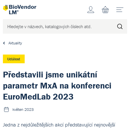
Účet
N
Aktuality
Událost
Představili jsme unikátní
parametr MxA na konferenci
EuroMedLab 2023
květen 2023
Jedna z nejdůležitějších akcí představující nejnovější