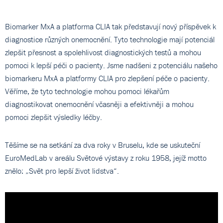
Biomarker MxA a platforma CLIA tak představují nový příspěvek k
diagnostice různých onemocnění. Tyto technologie mají potenciál
zlepšit přesnost a spolehlivost diagnostických testů a mohou
pomoci k lepší péči o pacienty. Jsme nadšeni z potenciálu našeho
biomarkeru MxA a platformy CLIA pro zlepšení péče o pacienty.
Věříme, že tyto technologie mohou pomoci lékařům
diagnostikovat onemocnění včasněji a efektivněji a mohou
pomoci zlepšit výsledky léčby.
Těšíme se na setkání za dva roky v Bruselu, kde se uskuteční
EuroMedLab v areálu Světové výstavy z roku 1958, jejíž motto
znělo: „Svět pro lepší život lidstva“.