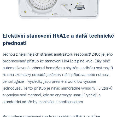
Efektivní stanovení HbA1c a další technické
přednosti
Jednou z nejsilnějších stránek analyzátoru respons® 240c je jeho
propracovaný přístup ke stanovení HbA1c z plné krve. Díky plně
automatizované onboard hemolýze a chytrému odběru erytrocytů
ze dna zkumavky odpadá jakákoliv ruční příprava nebo nutnost
centrifugace – výsledky jsou přesné a workflow výrazně
jednodušší. Tento přístup je navíc mimořádně výhodný i u vzorků
s vysokou sedimentací, kde se erytrocyty usazují rychleji a
standardní odběr by mohl vést k nepřesnostem.
Promyšlené promývání sondy po každém odběru zajišťuje