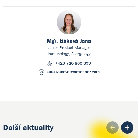
Mgr. Ižáková Jana
Junior Product Manager
Immunology, Allergology
+420 720 860 399
jana.izakova
@biovendor.com
Další aktuality
Pre