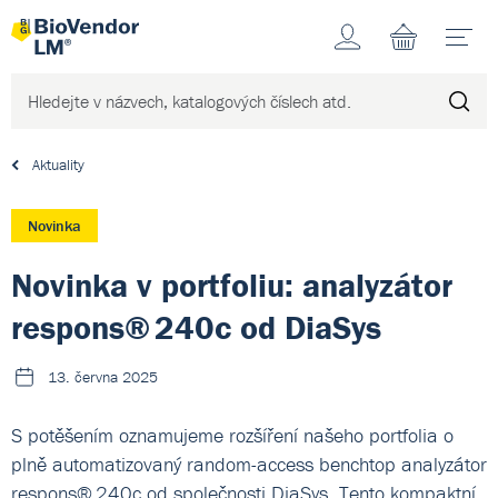
Účet
N
Aktuality
Novinka
Novinka v portfoliu: analyzátor
respons® 240c od DiaSys
13. června 2025
S potěšením oznamujeme rozšíření našeho portfolia o
plně automatizovaný random-access benchtop analyzátor
respons® 240c od společnosti DiaSys. Tento kompaktní