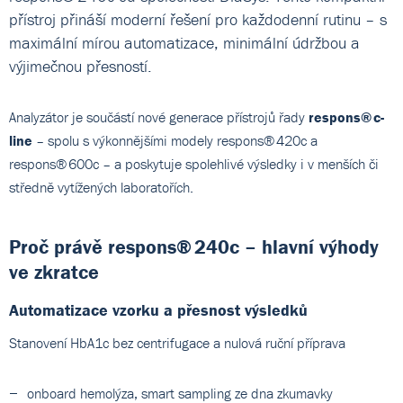
přístroj přináší moderní řešení pro každodenní rutinu – s
maximální mírou automatizace, minimální údržbou a
výjimečnou přesností.
Analyzátor je součástí nové generace přístrojů řady
respons® c-
line
– spolu s výkonnějšími modely respons® 420c a
respons® 600c – a poskytuje spolehlivé výsledky i v menších či
středně vytížených laboratořích.
Proč právě respons® 240c – hlavní výhody
ve zkratce
Automatizace vzorku a přesnost výsledků
Stanovení HbA1c bez centrifugace a nulová ruční příprava
onboard hemolýza, smart sampling ze dna zkumavky