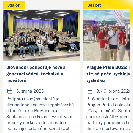
Událost
Událost
BioVendor podporuje novou
Prague Pride 2026: no
generaci vědců, techniků a
stejná péče, rychlejší
inovátorů
výsledku
3. srpna 2026
3. - 9. srpna 2026
Podpora mladých talentů je
BioVendor bude i letos 
dlouhodobou součástí společenské
Prague Pride Festivalu
odpovědnosti BioVendoru.
„Časy se mění“. Společ
Spolupráce se školami, vzdělávací
společností AIDS pomoc 
projekty i exkurze do laboratoří
partnery podpoříme bez
pomáhají studentům poznat svět
diskrétní testování na v