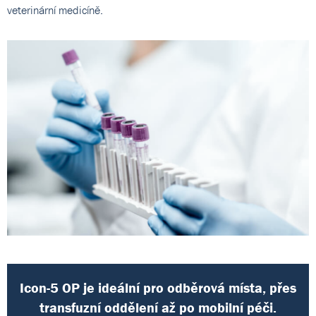
veterinární medicíně.
Icon-5 OP je ideální pro odběrová místa, přes
transfuzní oddělení až po mobilní péči.