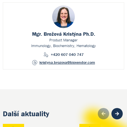
Mgr. Brožová Kristýna Ph.D.
Product Manager
Immunology, Biochemistry, Hematology
+420 607 040 747
kristyna.brozova
@biovendor.com
Další aktuality
Pre