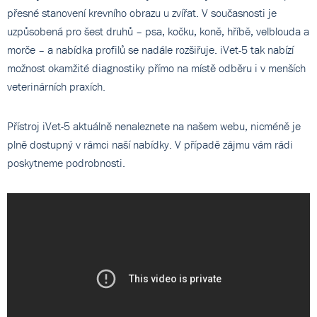
přesné stanovení krevního obrazu u zvířat. V současnosti je
uzpůsobená pro šest druhů – psa, kočku, koně, hříbě, velblouda a
morče – a nabídka profilů se nadále rozšiřuje. iVet-5 tak nabízí
možnost okamžité diagnostiky přímo na místě odběru i v menších
veterinárních praxích.
Přístroj iVet-5 aktuálně nenaleznete na našem webu, nicméně je
plně dostupný v rámci naší nabídky. V případě zájmu vám rádi
poskytneme podrobnosti.