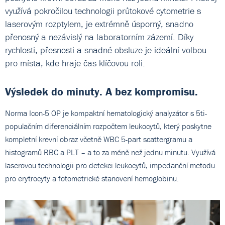
využívá pokročilou technologii průtokové cytometrie s
laserovým rozptylem, je extrémně úsporný, snadno
přenosný a nezávislý na laboratorním zázemí. Díky
rychlosti, přesnosti a snadné obsluze je ideální volbou
pro místa, kde hraje čas klíčovou roli.
Výsledek do minuty. A bez kompromisu.
Norma Icon-5 OP je kompaktní hematologický analyzátor s 5ti-
populačním diferenciálním rozpočtem leukocytů, který poskytne
kompletní krevní obraz včetně WBC 5-part scattergramu a
histogramů RBC a PLT – a to za méně než jednu minutu. Využívá
laserovou technologii pro detekci leukocytů, impedanční metodu
pro erytrocyty a fotometrické stanovení hemoglobinu.