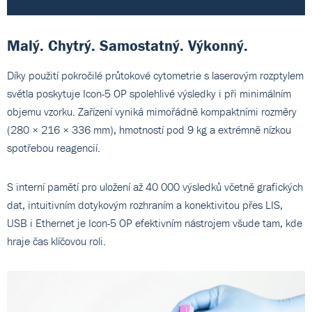
Malý. Chytrý. Samostatný. Výkonný.
Díky použití pokročilé průtokové cytometrie s laserovým rozptylem
světla poskytuje Icon-5 OP spolehlivé výsledky i při minimálním
objemu vzorku. Zařízení vyniká mimořádně kompaktními rozměry
(280 × 216 × 336 mm), hmotností pod 9 kg a extrémně nízkou
spotřebou reagencií.
S interní pamětí pro uložení až 40 000 výsledků včetně grafických
dat, intuitivním dotykovým rozhraním a konektivitou přes LIS,
USB i Ethernet je Icon-5 OP efektivním nástrojem všude tam, kde
hraje čas klíčovou roli.