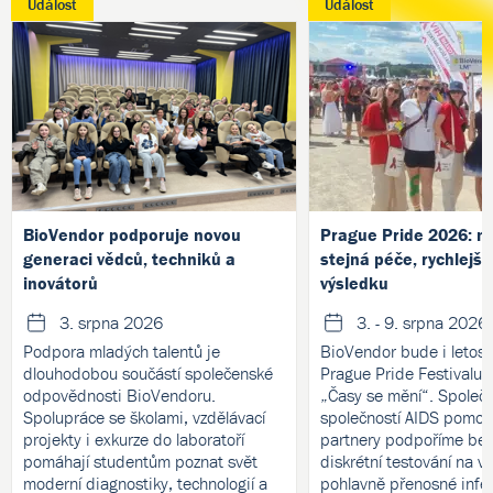
Událost
Událost
BioVendor podporuje novou
Prague Pride 2026: no
generaci vědců, techniků a
stejná péče, rychlejší
inovátorů
výsledku
3. srpna 2026
3. - 9. srpna 2026
Podpora mladých talentů je
BioVendor bude i letos 
dlouhodobou součástí společenské
Prague Pride Festivalu
odpovědnosti BioVendoru.
„Časy se mění“. Společ
Spolupráce se školami, vzdělávací
společností AIDS pomoc 
projekty i exkurze do laboratoří
partnery podpoříme bez
pomáhají studentům poznat svět
diskrétní testování na v
moderní diagnostiky, technologií a
pohlavně přenosné infe