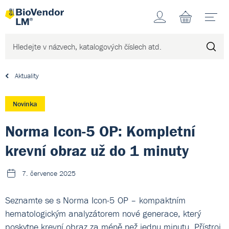
Účet
N
Aktuality
Novinka
Norma Icon-5 OP: Kompletní
krevní obraz už do 1 minuty
7. července 2025
Seznamte se s Norma Icon-5 OP – kompaktním
hematologickým analyzátorem nové generace, který
poskytne krevní obraz za méně než jednu minutu. Přístroj