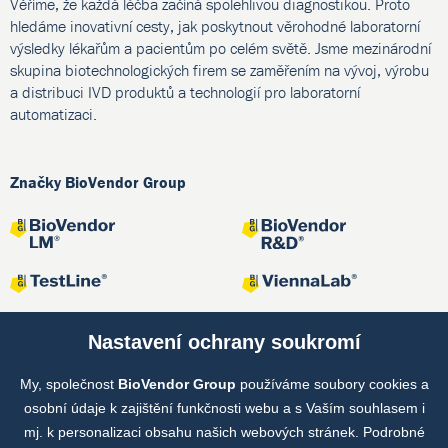
Věříme, že každá léčba začíná spolehlivou diagnostikou. Proto
hledáme inovativní cesty, jak poskytnout věrohodné laboratorní
výsledky lékařům a pacientům po celém světě. Jsme mezinárodní
skupina biotechnologických firem se zaměřením na vývoj, výrobu
a distribuci IVD produktů a technologií pro laboratorní
automatizaci.
Značky BioVendor Group
Nastavení ochrany soukromí
My, společnost
BioVendor Group
používáme soubory cookies a
Společné projekty
osobní údaje k zajištění funkčnosti webu a s Vaším souhlasem i
mj. k personalizaci obsahu našich webových stránek. Podrobné