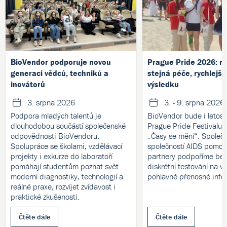
BioVendor podporuje novou
Prague Pride 2026: no
generaci vědců, techniků a
stejná péče, rychlejší
inovátorů
výsledku
3. srpna 2026
3. - 9. srpna 2026
Podpora mladých talentů je
BioVendor bude i letos 
dlouhodobou součástí společenské
Prague Pride Festivalu
odpovědnosti BioVendoru.
„Časy se mění“. Společ
Spolupráce se školami, vzdělávací
společností AIDS pomoc 
projekty i exkurze do laboratoří
partnery podpoříme bez
pomáhají studentům poznat svět
diskrétní testování na v
moderní diagnostiky, technologií a
pohlavně přenosné infe
reálné praxe, rozvíjet zvídavost i
praktické zkušenosti.
Čtěte dále
Čtěte dále