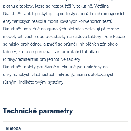
plotnu a tablety, které se rozpouštějí v tekutině. Většina
Diatabs™ tablet poskytuje rapid testy s použitím chromogenních
enzymatických reakcí a modifikovaných konvenčních testů.
Diatabs™ umístěné na agarových plotnách detekují přirozené
modely citlivosti nebo požadavky na růstové faktory. Po inkubaci
se misky prohlédnou a změří se průměr inhibičních zón okolo
tablety, které se porovnají s interpretační tabulkou
(citlivý/rezistentní) pro jednotlivé tablety.
Diatabs™ tablety používané v tekutině jsou založeny na
enzymatických vlastnostech mikroorganismů detekovaných
různými indikátorovými systémy.
Technické parametry
Metoda