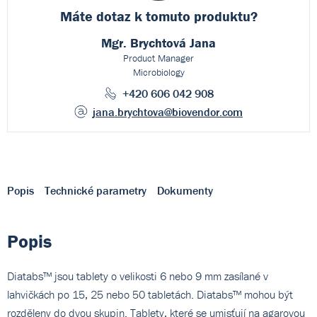
Máte dotaz k
tomuto produktu?
Mgr. Brychtová Jana
Product Manager
Microbiology
+420 606 042 908
jana.brychtova
@biovendor.com
Popis
Technické parametry
Dokumenty
Popis
Diatabs™ jsou tablety o velikosti 6 nebo 9 mm zasílané v
lahvičkách po 15, 25 nebo 50 tabletách. Diatabs™ mohou být
rozděleny do dvou skupin. Tablety, které se umisťují na agarovou