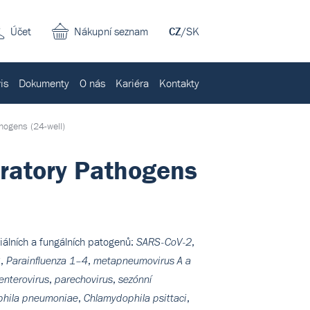
Účet
Nákupní seznam
CZ
/
SK
is
Dokumenty
O nás
Kariéra
Kontakty
thogens (24-well)
iratory Pathogens
riálních a fungálních patogenů:
,
SARS-CoV-2
,
,
B
Parainfluenza 1–4
metapneumovirus A a
,
,
enterovirus
parechovirus
sezónní
,
,
hila pneumoniae
Chlamydophila psittaci