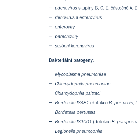
skupiny B, C, E; částečně A, 
adenovirus
a
rhinovirus
enterovirus
enteroviry
parechoviry
sezónní koronavirus
Bakteriální patogeny:
Mycoplasma pneumoniae
Chlamydophila pneumoniae
Chlamydophila psittaci
(detekce
,
Bordetella IS481
B. pertussis
Bordetella pertussis
(detekce
Bordetella IS1001
B. parapertu
Legionella pneumophila