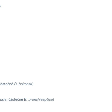
D
 částečně
)
B. holmesii
, částečně
)
ssis
B. bronchiseptica