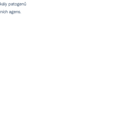
škály patogenů
lních agens.