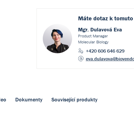
Máte dotaz k
tomuto
Mgr. Dulavová Eva
Product Manager
Molecular Biology
+420 606 646 629
eva.dulavova
@biovendo
deo
Dokumenty
Související produkty