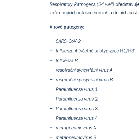
představuje 
Respiratory Pathogens (24-well)
způsobujících infekce horních a dolních cest 
Virové patogeny:
SARS-CoV-2
(včetně subtypizace H1/H3)
Influenza A
Influenza B
respirační syncytiální virus A
respirační syncytiální virus B
1
Parainfluenza virus
2
Parainfluenza virus
3
Parainfluenza virus
4
Parainfluenza virus
A
metapneumovirus
B
metapneumovirus