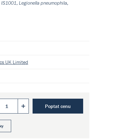
,
,
a IS1001
Legionella pneumophila
cs UK Limited
Poptat cenu
ky