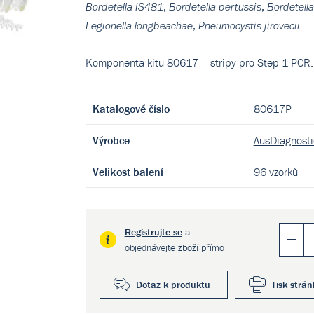
,
,
Bordetella IS481
Bordetella pertussis
Bordetell
,
.
Legionella longbeachae
Pneumocystis jirovecii
Komponenta kitu 80617 – stripy pro Step 1 PCR.
Katalogové číslo
80617P
Výrobce
AusDiagnosti
Velikost balení
96 vzorků
Registrujte se
a
objednávejte zboží přímo
Dotaz k produktu
Tisk strán