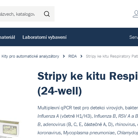
Hledat
ateriál
Laboratorní vybavení
Serv
Kity pro automatické analyzátory
RIDA
Stripy ke kitu Respiratory Pa
Stripy ke kitu Resp
(24-well)
Multiplexní qPCR test pro detekci virových, bakte
(včetně H1/H3),
,
Influenza A
Influenza B
RSV A a 
,
(B, C, E, částečně A, D),
,
B
adenovirus
rhinovirus
,
,
koronavirus
Mycoplasma pneumoniae
Chlamydop