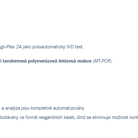
igh-Plex 24 jako poloautomatický IVD test.
ní tandemová polymerázová řetězová reakce
(
).
MT-PCR
ku a analýza jsou kompletně automatizovány
 dodávány ve formě reagenčních kazet, čímž se eliminuje možnost ko