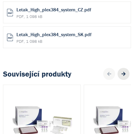
Letak_High_plex384_system_CZ.pdf
PDF, 1 098 kB
Letak_High_plex384_system_SK.pdf
PDF, 1 098 kB
Související produkty
Pre