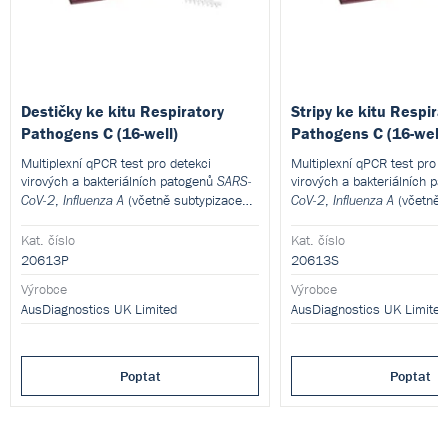
Destičky ke kitu Respiratory
Stripy ke kitu Respira
Pathogens C (16-well)
Pathogens C (16-well)
Multiplexní qPCR test pro detekci
Multiplexní qPCR test pro d
virových a bakteriálních patogenů
virových a bakteriálních p
SARS-
,
(včetně subtypizace
,
(včetně 
CoV-2
Influenza A
CoV-2
Influenza A
H1/H3),
,
,
H1/H3),
,
Influenza B
RSV A a B
Influenza B
RSV A
,
,
Parainfluenza 1–4
metapneumovirus A a
Parainfluenza 1–4
metapn
Kat. číslo
Kat. číslo
,
(B, C, E, částečně A, D),
,
(B, C, E, čás
B
adenovirus
B
adenovirus
20613P
20613S
,
,
,
,
rhinovirus
enterovirus
Mycoplasma
rhinovirus
enterovirus
My
Výrobce
Výrobce
,
,
,
pneumoniae
Bordetella IS481
pneumoniae
Bordetella IS
AusDiagnostics UK Limited
AusDiagnostics UK Limited
,
,
Bordetella pertussis
Legionella
Bordetella pertussis
Legio
,
.
,
pneumophila
Legionella longbeachae
pneumophila
Legionella l
Komponenta kitu 20613 – destičky pro
Komponenta kitu 20613 – s
Poptat
Poptat
Step 2 PCR.
Step 1 PCR.