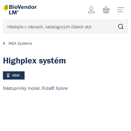
Účet
N
RIDA Systems
Highplex systém
IVDR
Nástupnický model: Rida® Xplore