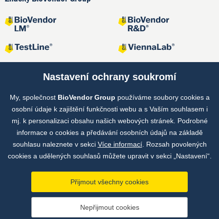
Nastavení ochrany soukromí
My, společnost
BioVendor Group
používáme soubory cookies a
Společné projekty
osobní údaje k zajištění funkčnosti webu a s Vaším souhlasem i
mj. k personalizaci obsahu našich webových stránek. Podrobné
informace o cookies a předávání osobních údajů na základě
souhlasu naleznete v sekci
Více informací
. Rozsah povolených
cookies a udělených souhlasů můžete upravit v sekci „Nastavení“.
Přijmout všechny cookies
Copyright © by BioVendor Group 2026
Nepřijmout cookies