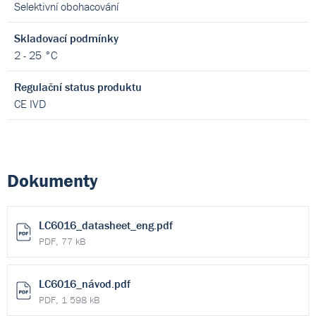
Selektivní obohacování
Skladovací podmínky
2 - 25 °C
Regulační status produktu
CE IVD
Dokumenty
LC6016_datasheet_eng.pdf
PDF, 77 kB
LC6016_návod.pdf
PDF, 1 598 kB