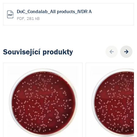
DoC_Condalab_All products_IVDR A
PDF, 281 kB
Související produkty
Pre