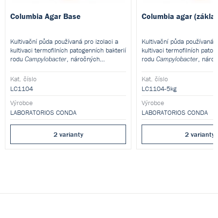
Columbia Agar Base
Columbia agar (zákla
Kultivační půda používaná pro izolaci a
Kultivační půda používaná p
kultivaci termofilních patogenních bakterií
kultivaci termofilních patog
rodu
, náročných
rodu
, náro
Campylobacter
Campylobacter
mikroorganismů a stanovení
mikroorganismů a stanoven
hemolytických reakcí. Tento produkt je
hemolytických reakcí. Tent
Kat. číslo
Kat. číslo
dodáván v dehydratované formě a je
dodáván v dehydratované f
LC1104
LC1104-5kg
určen pro přípravu hotových kultivačních
určen pro přípravu hotovýc
Výrobce
Výrobce
médií.
médií.
LABORATORIOS CONDA
LABORATORIOS CONDA
2 varianty
2 varianty