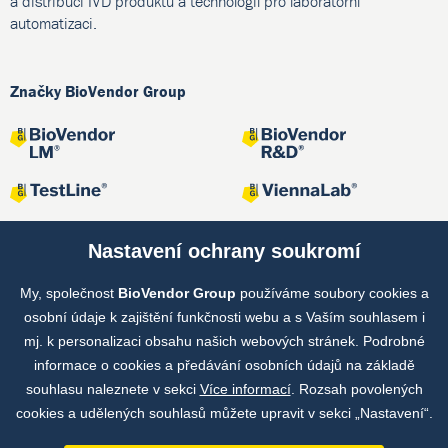
a distribuci IVD produktů a technologií pro laboratorní
automatizaci.
Značky BioVendor Group
Nastavení ochrany soukromí
My, společnost
BioVendor Group
používáme soubory cookies a
Společné projekty
osobní údaje k zajištění funkčnosti webu a s Vaším souhlasem i
mj. k personalizaci obsahu našich webových stránek. Podrobné
informace o cookies a předávání osobních údajů na základě
souhlasu naleznete v sekci
Více informací
. Rozsah povolených
cookies a udělených souhlasů můžete upravit v sekci „Nastavení“.