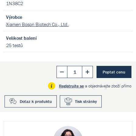
1N38C2
Výrobce
Xiamen Boson Biotech Co., Ltd.
Velikost balení
25 testů
Poptat cenu
Registrujte se
a objednávejte zboží přímo
Dotaz k produktu
Tisk stránky