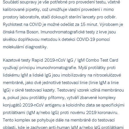
Součástí soupravy je vše potřebné pro provedení testu, včetně
kalibrované pipetky, což umožňuje vlastní provedení i mimo
prostory laboratoře, stačí dokoupit sterilní lancety pro odběr.
Rychlotest na COVID je možné odečíst za 15 minut. Výrobcem je
čínská firma Boson. Imunochromatografické testy z krve jsou
skvělou doplňkovou metodou k detekci COVID-19 pomocí
molekulární diagnostiky.
Kazetové testy Rapid 2019-nCoV IgG / IgM Combo Test Card
využívají principu imunochromatografie. Myší protilátky proti
lidskému IgM a lidské IgG jsou imobilizovány na nitrocelulózové
membráně, jako dvě jednotlivé testovací linie (linie IgM a linie
IgG) v okně testovací kazety. Testovaný vzorek vzlíná membránou
a, pokud jsou protilátky přítomny, vytváří zbarvené komplexy
konjugátů 2019-nCoV antigenu a koloidního zlata se specifickými
protilátkami (IgM a/nebo IgG) proti novému 2019 koronaviru.
Tento komplex se pohybuje dále na membráně do testovací
oblasti, kde je zachycen anti-human IgM a/nebo lgG protilátkami