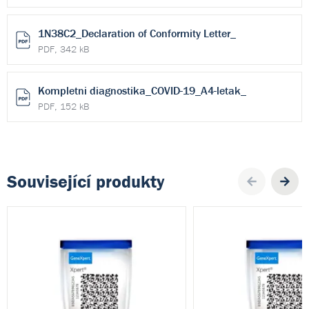
1N38C2_Declaration of Conformity Letter_
PDF, 342 kB
Kompletni diagnostika_COVID-19_A4-letak_
PDF, 152 kB
Související produkty
Pre