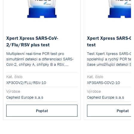
Xpert Xpress SARS-CoV-
Xpert Xpress SARS-Co
2/Flu/RSV plus test
test
Multiplexní real-time PCR test pro
Test Xpert Xpress SARS-Co
simultánní detekci a diferenciaci SARS-
spolehlivý a rychlý PCR tes
CoV-2, chřipky A, chřipky B a RSV.
čase umožňující detekci S
Poskytuje rychlé a přesné výsledky již za
25 minut.
Kat. číslo
Kat. číslo
XP3COV2/FLU/RSV-10
XP3SARS-COV2-10
Výrobce
Výrobce
Cepheid Europe s.a.s
Cepheid Europe s.a.s
Poptat
Poptat