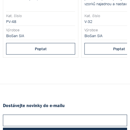
vzorků najednou a nastavite
třepání.
Kat. číslo
Kat. číslo
PV-48
V-32
Výrobce
Výrobce
BioSan SIA
BioSan SIA
Poptat
Poptat
Dostávejte novinky do e-mailu