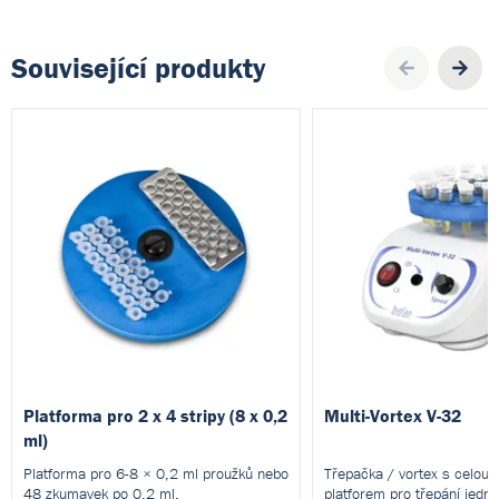
Související produkty
Pre
Platforma pro 2 x 4 stripy (8 x 0,2
Multi-Vortex V-32
ml)
Platforma pro 6-8 × 0,2 ml proužků nebo
Třepačka / vortex s celou 
48 zkumavek po 0,2 ml.
platforem pro třepání jedno