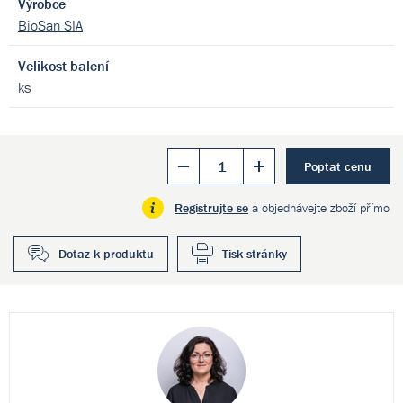
Výrobce
BioSan SIA
Velikost balení
ks
Poptat cenu
Registrujte se
a objednávejte zboží přímo
Dotaz k produktu
Tisk stránky