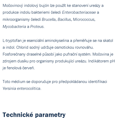
Močovinový indolový bujón lze použít ke stanovení ureázy a
produkce indolu bakteriemi čeledi
a
Enterobacteriaceae
mikroorganismy čeledí
,
,
,
Brucella
Bacillus
Micrococcus
a
.
Mycobacteria
Proteus
L-tryptofan je esenciální aminokyselina a přeměňuje se na skatol
a indol. Chlorid sodný udržuje osmotickou rovnováhu.
Fosforečnany draselné působí jako pufrační systém. Močovina je
zdrojem dusíku pro organismy produkující ureázu. Indikátorem pH
je fenolová červeň.
Toto médium se doporučuje pro předpokládanou identifikaci
.
Yersinia enterocolitica
Technické parametry