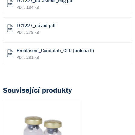
LC1227_datasheet_eng.pdf
PDF, 134 kB
LC1227_návod.pdf
PDF, 278 kB
Prohlášení_Condalab_GLU (příloha II)
PDF, 281 kB
Související produkty