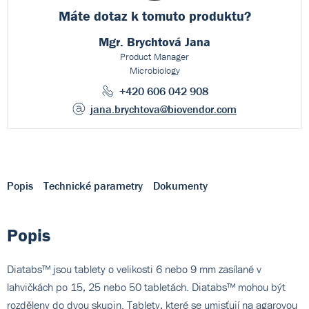
Máte dotaz k
tomuto produktu?
Mgr. Brychtová Jana
Product Manager
Microbiology
+420 606 042 908
jana.brychtova
@biovendor.com
Popis
Technické parametry
Dokumenty
Popis
Diatabs™ jsou tablety o velikosti 6 nebo 9 mm zasílané v
lahvičkách po 15, 25 nebo 50 tabletách. Diatabs™ mohou být
rozděleny do dvou skupin. Tablety, které se umisťují na agarovou