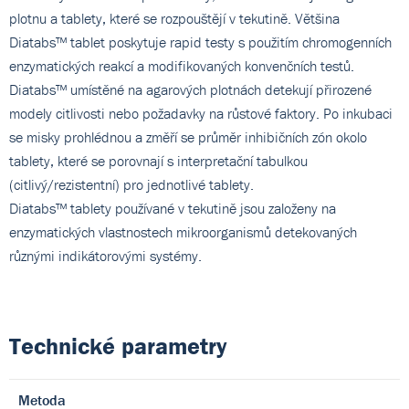
plotnu a tablety, které se rozpouštějí v tekutině. Většina
Diatabs™ tablet poskytuje rapid testy s použitím chromogenních
enzymatických reakcí a modifikovaných konvenčních testů.
Diatabs™ umístěné na agarových plotnách detekují přirozené
modely citlivosti nebo požadavky na růstové faktory. Po inkubaci
se misky prohlédnou a změří se průměr inhibičních zón okolo
tablety, které se porovnají s interpretační tabulkou
(citlivý/rezistentní) pro jednotlivé tablety.
Diatabs™ tablety používané v tekutině jsou založeny na
enzymatických vlastnostech mikroorganismů detekovaných
různými indikátorovými systémy.
Technické parametry
Metoda