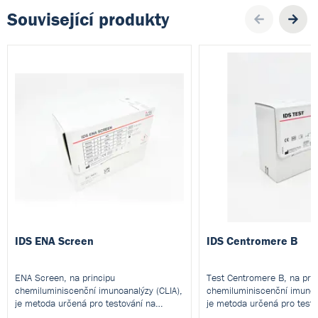
Související produkty
Pre
IDS ENA Screen
IDS Centromere B
ENA Screen, na principu
Test Centromere B, na prin
chemiluminiscenční imunoanalýzy (CLIA),
chemiluminiscenční imunoa
je metoda určená pro testování na
je metoda určená pro testo
automatických analyzátorech IDS.
automatických analyzátore