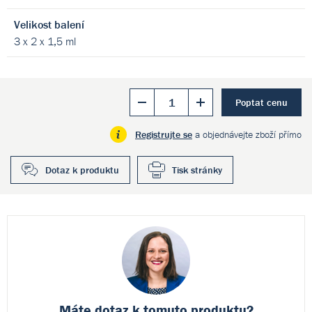
Velikost balení
3 x 2 x 1,5 ml
Poptat cenu
Registrujte se
a objednávejte zboží přímo
Dotaz k produktu
Tisk stránky
Máte dotaz k
tomuto produktu?