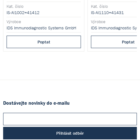
Kat. číslo
Kat. číslo
IS-AI1002=41412
IS-AI1110=41431
Výrobce
Výrobce
IDS Immunodiagnostic Systems GmbH
IDS Immunodiagnostic Sy
Poptat
Poptat
Dostávejte novinky do e-mailu
Přihlásit odběr