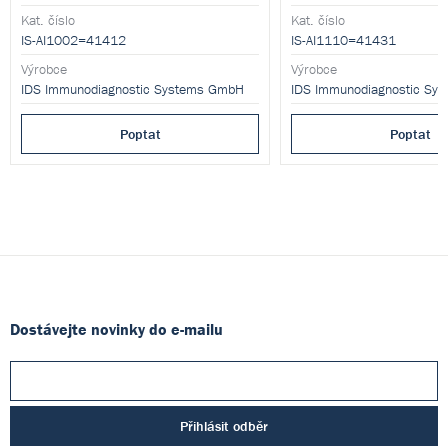
Kat. číslo
Kat. číslo
IS-AI1002=41412
IS-AI1110=41431
Výrobce
Výrobce
IDS Immunodiagnostic Systems GmbH
IDS Immunodiagnostic Sy
Poptat
Poptat
Dostávejte novinky do e-mailu
Přihlásit odběr