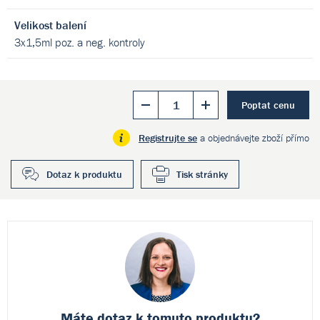
Velikost balení
3x1,5ml poz. a neg. kontroly
Poptat cenu
Registrujte se
a objednávejte zboží přímo
Dotaz k produktu
Tisk stránky
Máte dotaz k
tomuto produktu?