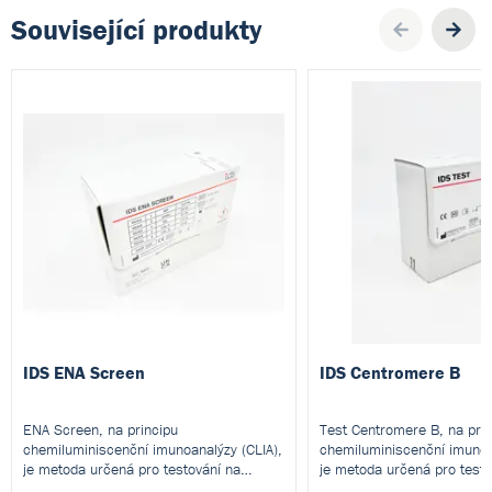
Související produkty
Pre
IDS ENA Screen
IDS Centromere B
ENA Screen, na principu
Test Centromere B, na prin
chemiluminiscenční imunoanalýzy (CLIA),
chemiluminiscenční imunoa
je metoda určená pro testování na
je metoda určená pro testo
automatických analyzátorech IDS.
automatických analyzátore