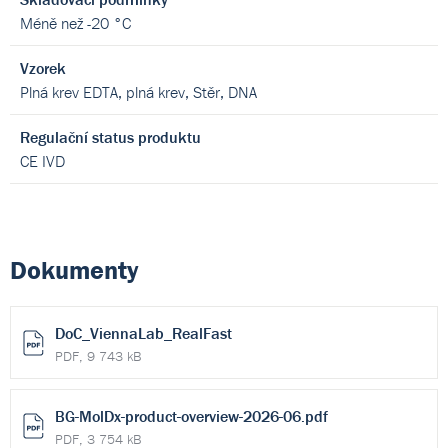
Méně než -20 °C
Vzorek
Plná krev EDTA, plná krev, Stěr, DNA
Regulační status produktu
CE IVD
Dokumenty
DoC_ViennaLab_RealFast
PDF, 9 743 kB
BG-MolDx-product-overview-2026-06.pdf
PDF, 3 754 kB