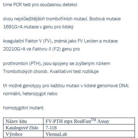
time PCR test pro současnou detekci
dvou nejdůležitějších trombofilních mutací. Bodová mutace
1691G>A mutace v genu pro lidský
koagulační Faktor V (FV), známá jako FV Leiden a mutace
20210G>A ve
(F2) genu pro
Faktoru II
prothrombin (PTH), jsou spojeny se zvýšeným rizikem
Trombotických chorob. Kvalitativní test rozlišuje
tři možné genotypy pro každou mutaci v lidské genomové DNA:
normální, heterozygot nebo
homozygótní mutant.
TM
Název kitu
FV-PTH mpx RealFast
Assay
Katalogové číslo
7-118
Výrobce
ViennaLab