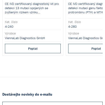
CE IVD certifikovaný diagnostický kit pro
CE IVD certifikovaný diagno
detekci 13 mutací spojených se
detekci mutací genu faktoru
zvýšeným rizikem vzniku
protrombinu (PTH) a MTHF
kardiovaskulárních chorob a
polymerázové řetězové rea
atherosklerózy.
reverzní hybridizace. 20 te
Kat. číslo
Kat. číslo
4-240
4-260
Výrobce
Výrobce
ViennaLab Diagnostics GmbH
ViennaLab Diagnostics G
Poptat
Poptat
Dostávejte novinky do e-mailu