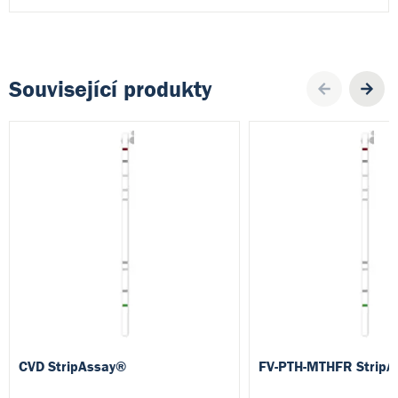
Související produkty
Pre
CVD StripAssay®
FV-PTH-MTHFR StripA