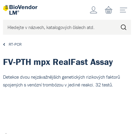
Účet
N
RT-PCR
FV-PTH mpx RealFast Assay
Detekce dvou nejzávažnějších genetických rizikových faktorů
spojených s venózní trombózou v jediné reakci. 32 testů.