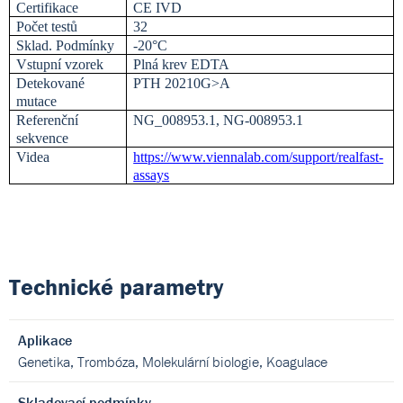
Certifikace
CE IVD
Počet testů
32
Sklad. Podmínky
-20°C
Vstupní vzorek
Plná krev EDTA
Detekované
PTH 20210G>A
mutace
Referenční
NG_008953.1, NG-008953.1
sekvence
Videa
https://www.viennalab.com/support/realfast-
assays
Technické parametry
Aplikace
Genetika, Trombóza, Molekulární biologie, Koagulace
Skladovací podmínky