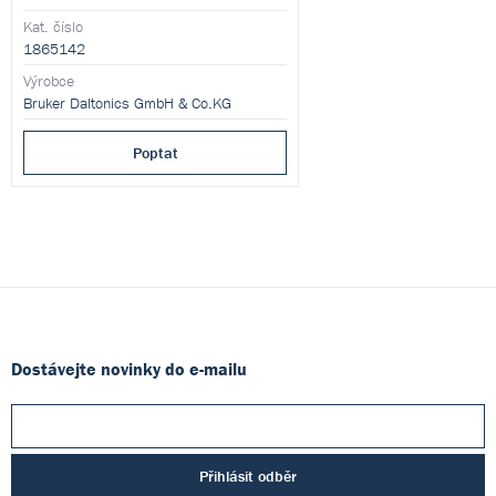
600 vzorků za hodinu. Využívá režim
pozitivních a výzkumně i negativních
Kat. číslo
iontů. Ideální pro klinické, farmaceutické
1865142
i výzkumné laboratoře.
Výrobce
Bruker Daltonics GmbH & Co.KG
Poptat
Dostávejte novinky do e-mailu
Přihlásit odběr