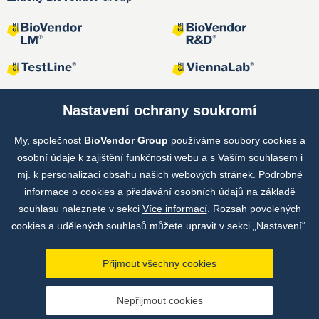
Nastavení ochrany soukromí
My, společnost
BioVendor Group
používáme soubory cookies a
Společné projekty
osobní údaje k zajištění funkčnosti webu a s Vaším souhlasem i
mj. k personalizaci obsahu našich webových stránek. Podrobné
informace o cookies a předávání osobních údajů na základě
souhlasu naleznete v sekci
Více informací
. Rozsah povolených
cookies a udělených souhlasů můžete upravit v sekci „Nastavení“.
Přijmout všechny cookies
Copyright © by BioVendor Group 2026
Nepřijmout cookies