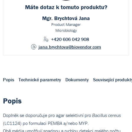
Máte dotaz k
tomuto produktu?
Mgr. Brychtová Jana
Product Manager
Microbiology
+420 606 042 908
jana.brychtova
@biovendor.com
Popis
Technické parametry
Dokumenty
Související produkt
Popis
Doplněk se doporučuje pro agar selektivní pro
Bacillus cereus
(LC1124) po formulaci PEMBA a/nebo MYP.
Obě média umožňují snadnou a rychlou detekci malého počtu