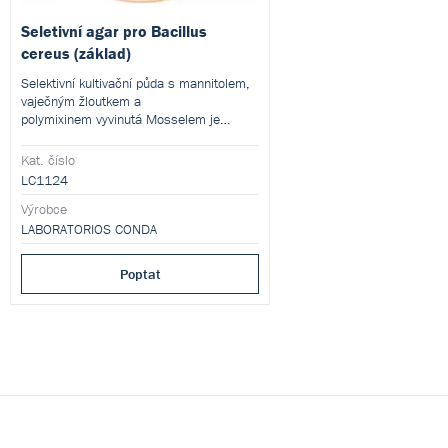
Seletivní agar pro Bacillus
cereus (základ)
Selektivní kultivační půda s mannitolem,
vaječným žloutkem a
polymixinem vyvinutá Mosselem je
používaná pro enumeraci a izolaci
ze vzorků potravin. Tento
Bacillus cereus
Kat. číslo
produkt je dodáván v dehydratované
LC1124
formě a je určen pro přípravu hotových
Výrobce
kultivačních médií.
LABORATORIOS CONDA
Poptat