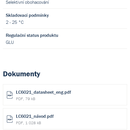
Selektivní obohacování
Skladovací podmínky
2 - 25 °C
Regulační status produktu
GLU
Dokumenty
LC6021_datasheet_eng.pdf
PDF, 79 kB
LC6021_návod.pdf
PDF, 1 028 kB