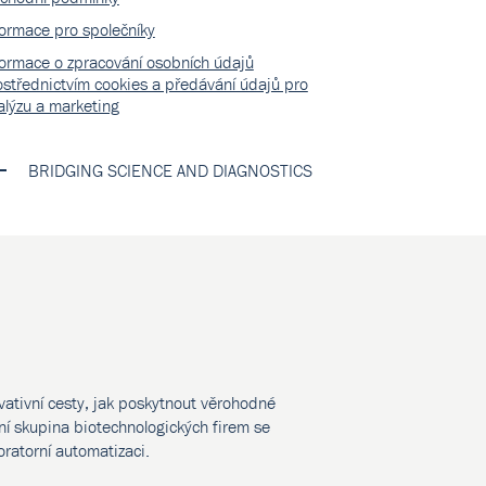
formace pro společníky
formace o zpracování osobních údajů
ostřednictvím cookies a předávání údajů pro
alýzu a marketing
BRIDGING SCIENCE AND DIAGNOSTICS
vativní cesty, jak poskytnout věrohodné
í skupina biotechnologických firem se
oratorní automatizaci.