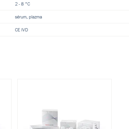
2 - 8 °C
sérum, plazma
CE IVD