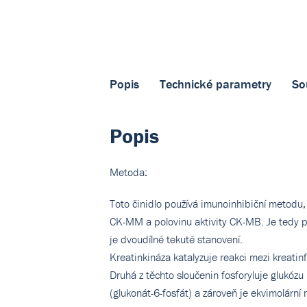
Popis
Technické parametry
So
Popis
Metoda:
Toto činidlo používá imunoinhibiční metodu, 
CK-MM a polovinu aktivity CK-MB. Je tedy 
je dvoudílné tekuté stanovení.
Kreatinkináza katalyzuje reakci mezi kreatinf
Druhá z těchto sloučenin fosforyluje glukózu
(glukonát-6-fosfát) a zároveň je ekvimolárn