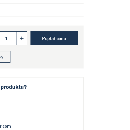
Poptat cenu
ky
 produktu?
r.com