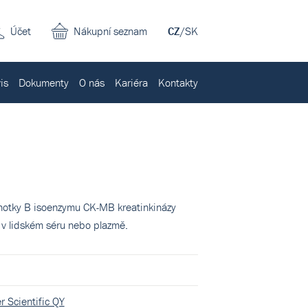
Účet
Nákupní seznam
CZ
/
SK
is
Dokumenty
O nás
Kariéra
Kontakty
jednotky B isoenzymu CK-MB kreatinkinázy
) v lidském séru nebo plazmě.
r Scientific QY