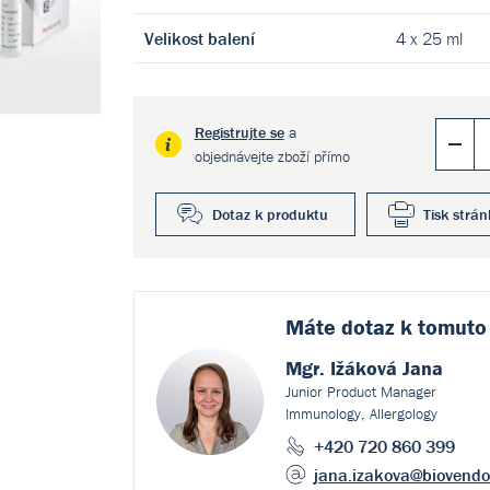
Velikost balení
4 x 25 ml
Registrujte se
a
objednávejte zboží přímo
Dotaz k produktu
Tisk strán
Máte dotaz k
tomuto
Mgr. Ižáková Jana
Junior Product Manager
Immunology, Allergology
+420 720 860 399
jana.izakova
@biovendo