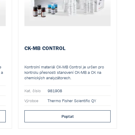
CK-MB CONTROL
e
Kontrolní materiál CK-MB Control je určen pro
 a
kontrolu přesnosti stanovení CK-MB a CK na
chemických analyzátorech.
Kat. číslo
981908
Výrobce
Thermo Fisher Scientific QY
Poptat