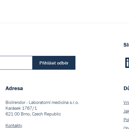
Sl
Přihlásit odběr
Adresa
Dů
BioVendor - Laboratorní medicína s.r.o.
Vn
Karásek 1767/1
Ja
621 00 Brno, Czech Republic
Pol
Kontakty
Ob