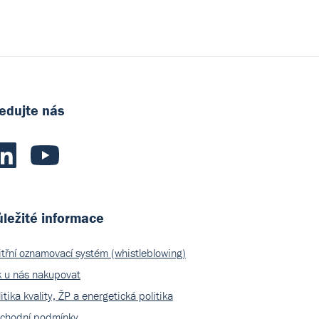
edujte nás
ležité informace
itřní oznamovací systém (whistleblowing)
k u nás nakupovat
itika kvality, ŽP a energetická politika
chodní podmínky