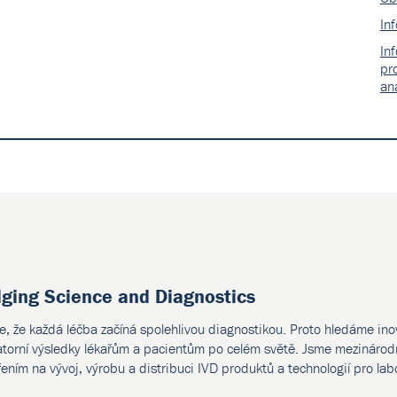
In
In
pr
an
dging Science and Diagnostics
e, že každá léčba začíná spolehlivou diagnostikou. Proto hledáme ino
atorní výsledky lékařům a pacientům po celém světě. Jsme mezinárodn
ením na vývoj, výrobu a distribuci IVD produktů a technologií pro lab