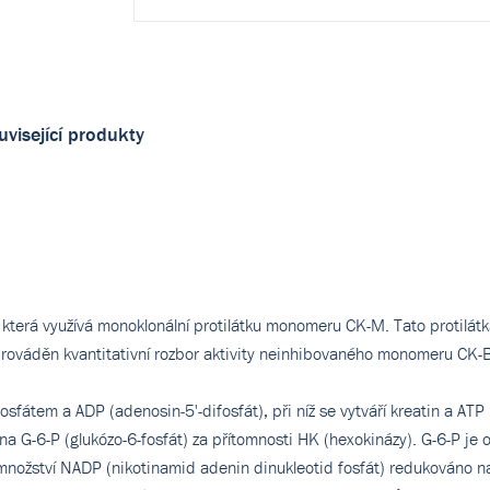
uvisející produkty
která využívá monoklonální protilátku monomeru CK-M. Tato protilátka
prováděn kvantitativní rozbor aktivity neinhibovaného monomeru CK-
osfátem a ADP (adenosin-5'-difosfát), při níž se vytváří kreatin a ATP 
 na G-6-P (glukózo-6-fosfát) za přítomnosti HK (hexokinázy). G-6-P je
í množství NADP (nikotinamid adenin dinukleotid fosfát) redukováno 