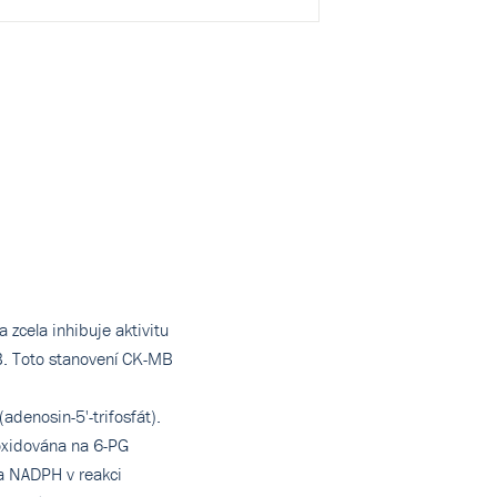
 zcela inhibuje aktivitu
B. Toto stanovení CK-MB
(adenosin-5'-trifosfát).
 oxidována na 6-PG
na NADPH v reakci