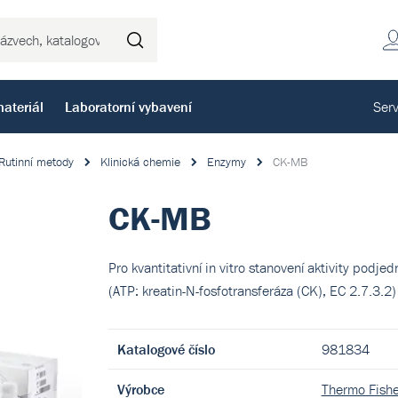
Hledat
ateriál
Laboratorní vybavení
Serv
Rutinní metody
Klinická chemie
Enzymy
CK-MB
CK-MB
Pro kvantitativní in vitro stanovení aktivity pod
(ATP: kreatin-N-fosfotransferáza (CK), EC 2.7.3.2
Katalogové číslo
981834
Výrobce
Thermo Fishe