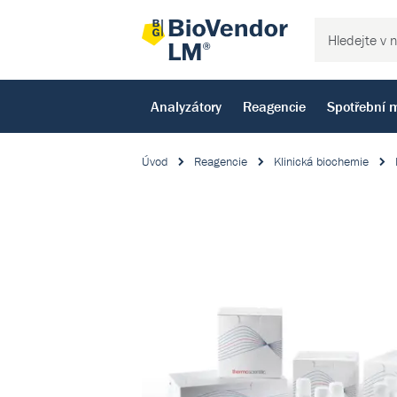
Analyzátory
Reagencie
Spotřební m
Úvod
Reagencie
Klinická biochemie