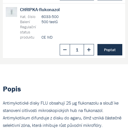
CHRIPKA-flukonazol
Kat. číslo
6033-500
Balení
500 testů
Regulační
status
produktu
CE IVD
Poptat
Popis
Antimykotické disky FLU obsahují 25 µg flukonazolu a slouží ke
stanovení citlivosti mikroskopických hub na flukonazol.
Antimykotikum difunduje z disku do agaru, čímž vzniká částečně
selektivní zóna, která inhibuje růst původní mikroflóry.