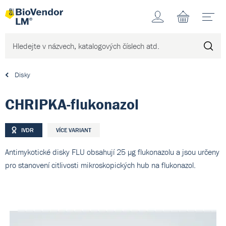
Účet
N
Disky
CHRIPKA-flukonazol
IVDR
VÍCE VARIANT
Antimykotické disky FLU obsahují 25 µg flukonazolu a jsou určeny
pro stanovení citlivosti mikroskopických hub na flukonazol.