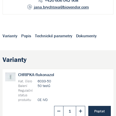
+420 606 042 908
jana.brychtova
@biovendor.com
Varianty
Popis
Technické parametry
Dokumenty
Varianty
CHRIPKA-flukonazol
Kat. číslo
6033-50
Balení
50 testů
Regulační
status
produktu
CE IVD
Poptat