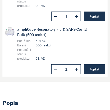
status
produktu
CE IVD
Poptat
ampliCube Respiratory Flu & SARS-Cov_2
Bulk (500 reakcí)
Kat. číslo
50164
Balení
500 reakcí
Regulační
status
produktu
CE IVD
Poptat
Popis