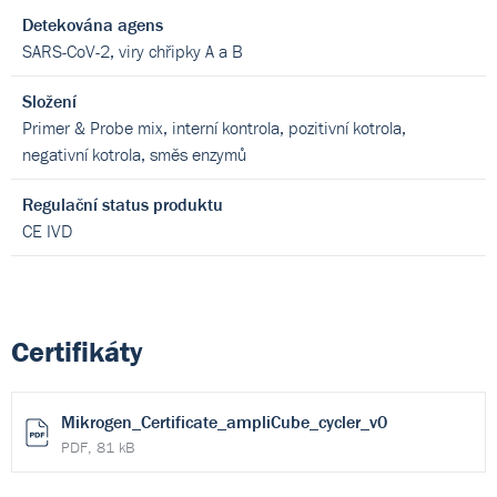
Detekována agens
SARS-CoV-2, viry chřipky A a B
Složení
Primer & Probe mix, interní kontrola, pozitivní kotrola,
negativní kotrola, směs enzymů
Regulační status produktu
CE IVD
Certifikáty
Mikrogen_Certificate_ampliCube_cycler_v0
PDF, 81 kB