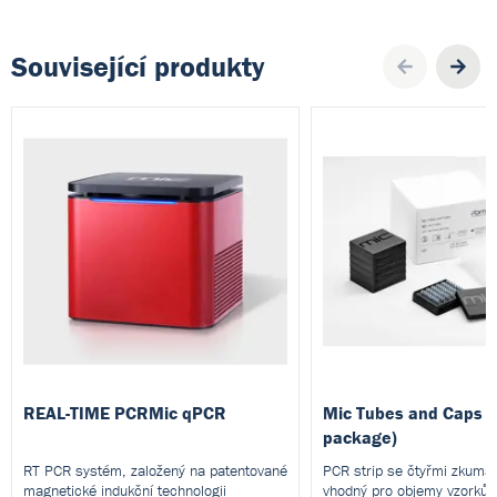
Související produkty
Pre
REAL-TIME PCRMic qPCR
Mic Tubes and Caps (
package)
RT PCR systém, založený na patentované
PCR strip se čtyřmi zkuma
magnetické indukční technologii
vhodný pro objemy vzorků 5