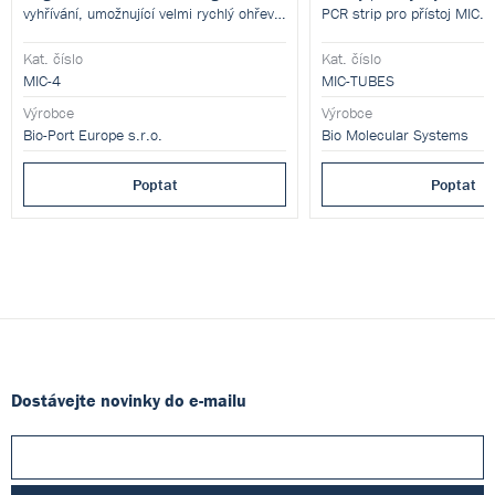
vyhřívání, umožnující velmi rychlý ohřev:
PCR strip pro přístoj MIC.
35 cyklů/25 minut.
Kat. číslo
Kat. číslo
MIC-4
MIC-TUBES
Výrobce
Výrobce
Bio-Port Europe s.r.o.
Bio Molecular Systems
Poptat
Poptat
Dostávejte novinky do e-mailu