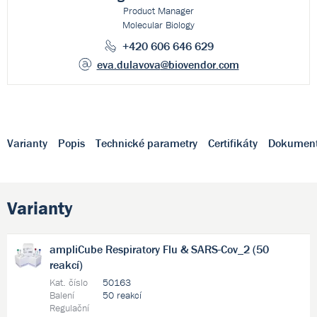
Product Manager
Molecular Biology
+420 606 646 629
eva.dulavova
@biovendor.com
Varianty
Popis
Technické parametry
Certifikáty
Dokumen
Varianty
ampliCube Respiratory Flu & SARS-Cov_2 (50
reakcí)
Kat. číslo
50163
Balení
50 reakcí
Regulační