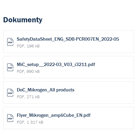
Dokumenty
SafetyDataSheet_ENG_SDB-PCR007EN_2022-05
PDF, 196 kB
MiC_setup__2022-03_V03_i3211.pdf
PDF, 990 kB
DoC_Mikrogen_All products
PDF, 271 kB
Flyer_Mikrogen_ampliCube_EN.pdf
PDF, 1 317 kB