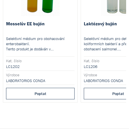
Mosselův EE bujón
Laktózový bujón
Selektivní médium pro obohacování
Selektivní médium pro dete
enterobakterií.
koliformních bakterií a pře
Tento produkt je dodáván v
obohacení salmonel.
dehydratované formě a je určen pro
Tento produkt je dodáván v
přípravu hotových kultivačních médií.
dehydratované formě a je 
Kat. číslo
Kat. číslo
přípravu hotových kultivačn
LC1202
LC1206
Výrobce
Výrobce
LABORATORIOS CONDA
LABORATORIOS CONDA
Poptat
Poptat