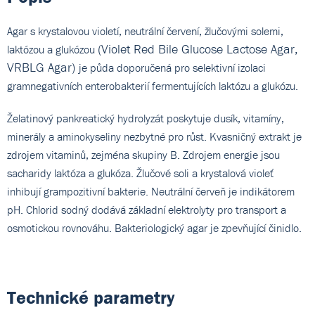
Agar s krystalovou violetí, neutrální červení, žlučovými solemi,
(Violet Red Bile Glucose Lactose Agar,
laktózou a glukózou
VRBLG Agar)
je půda doporučená pro selektivní izolaci
gramnegativních enterobakterií fermentujících laktózu a glukózu.
Želatinový pankreatický hydrolyzát poskytuje dusík, vitamíny,
minerály a aminokyseliny nezbytné pro růst. Kvasničný extrakt je
zdrojem vitaminů, zejména skupiny B. Zdrojem energie jsou
sacharidy laktóza a glukóza. Žlučové soli a krystalová violeť
inhibují grampozitivní bakterie. Neutrální červeň je indikátorem
pH. Chlorid sodný dodává základní elektrolyty pro transport a
osmotickou rovnováhu. Bakteriologický agar je zpevňující činidlo.
Technické parametry