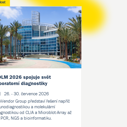
lost
Novinka
LM 2026 spojuje svět
Maximalizujte
boratorní diagnostiky
Indiko: Nové po
Sentinel
26. - 30. července 2026
2. června 20
oVendor Group představí řešení napříč
unodiagnostikou a molekulární
Rozšiřte možnost
agnostikou od CLIA a Microblot-Array až
Scientific™ Indiko
 PCR, NGS a bioinformatiku.
novému portfoliu t
Diagnostics. Partn