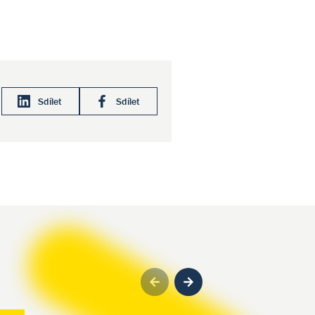
Sdílet
Sdílet
Previous
Next