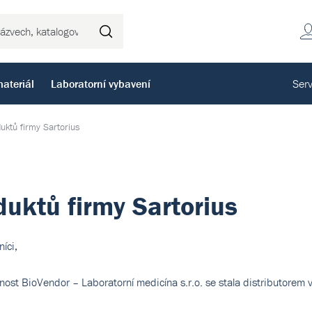
Hledat
ateriál
Laboratorní vybavení
Serv
uktů firmy Sartorius
duktů firmy Sartorius
íci,
ost BioVendor – Laboratorní medicína s.r.o. se stala distributorem v