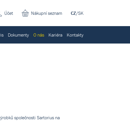
Účet
Nákupní seznam
CZ
/
SK
is
Dokumenty
O nás
Kariéra
Kontakty
ýrobků společnosti Sartorius na