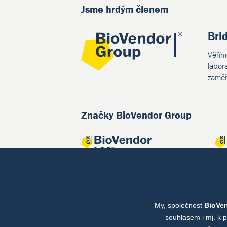
Jsme hrdým členem
Bri
Věřím
labor
zaměř
Značky BioVendor Group
My, společnost
BioVe
Společné projekty
souhlasem i mj. k 