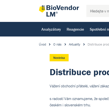
Analyzátory
Reagencie
Spotřební m
Úvod
O nás
Aktuality
Distribuce prod
Novinka
Distribuce pro
Vážení obchodní přátelé, vážení zákazn
s radostí Vám oznamujeme, že společn
českém i slovenském trhu.