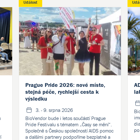
Událost
Udá
Prague Pride 2026: nové místo,
AD
stejná péče, rychlejší cesta k
la
výsledku
3. - 9. srpna 2026
Bi
im
u
BioVendor bude i letos součástí Prague
di
Pride Festivalu s tématem „Časy se mění“.
po
Společně s Českou společností AIDS pomoc
í
a dalšími partnery podpoříme bezplatné a