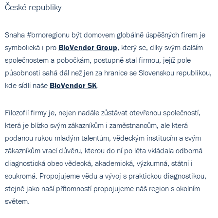
České republiky.
Snaha #brnoregionu být domovem globálně úspěšných firem je
symbolická i pro
BioVendor Group
, který se, díky svým dalším
společnostem a pobočkám, postupně stal firmou, jejíž pole
působnosti sahá dál než jen za hranice se Slovenskou republikou,
kde sídlí naše
BioVendor SK
.
Filozofií firmy je, nejen nadále zůstávat otevřenou společností,
která je blízko svým zákazníkům i zaměstnancům, ale která
podanou rukou mladým talentům, vědeckým institucím a svým
zákazníkům vrací důvěru, kterou do ní po léta vkládala odborná
diagnostická obec vědecká, akademická, výzkumná, státní i
soukromá. Propojujeme vědu a vývoj s praktickou diagnostikou,
stejně jako naší přítomností propojujeme náš region s okolním
světem.