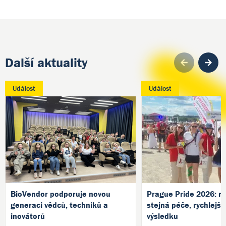
Další aktuality
Pre
Událost
Událost
BioVendor podporuje novou
Prague Pride 2026: no
generaci vědců, techniků a
stejná péče, rychlejší
inovátorů
výsledku