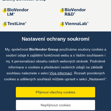
Nastavení ochrany soukromí
My, společnost
BioVendor Group
používáme soubory cookies a
Společné projekty
osobní údaje k zajištění funkčnosti webu a s Vaším souhlasem i
mj. k personalizaci obsahu našich webových stránek. Podrobné
informace o cookies a předávání osobních údajů na základě
souhlasu naleznete v sekci
Více informací
. Rozsah povolených
cookies a udělených souhlasů můžete upravit v sekci „Nastavení“.
Přijmout všechny cookies
Copyright © by BioVendor Group 2026
Nepřijmout cookies