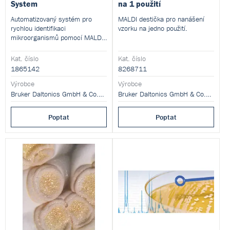
System
na 1 použití
Automatizovaný systém pro
MALDI destička pro nanášení
rychlou identifikaci
vzorku na jedno použití.
mikroorganismů pomocí MALDI-
TOF MS. Umožňuje analýzu až
600 vzorků za hodinu. Využívá
Kat. číslo
Kat. číslo
režim pozitivních a výzkumně i
1865142
8268711
negativních iontů. Ideální pro
klinické, farmaceutické i
Výrobce
Výrobce
výzkumné laboratoře.
Bruker Daltonics GmbH & Co.KG
Bruker Daltonics GmbH & Co.KG
Poptat
Poptat