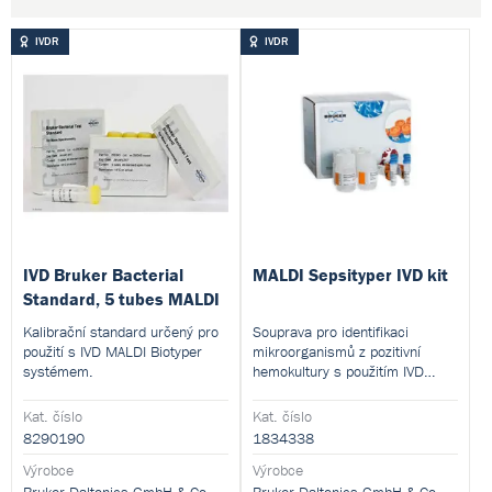
IVDR
IVDR
IVD Bruker Bacterial
MALDI Sepsityper IVD kit
Standard, 5 tubes MALDI
Kalibrační standard určený pro
Souprava pro identifikaci
použití s IVD MALDI Biotyper
mikroorganismů z pozitivní
systémem.
hemokultury s použitím IVD
MALDI Biotyper systému.
Kat. číslo
Kat. číslo
8290190
1834338
Výrobce
Výrobce