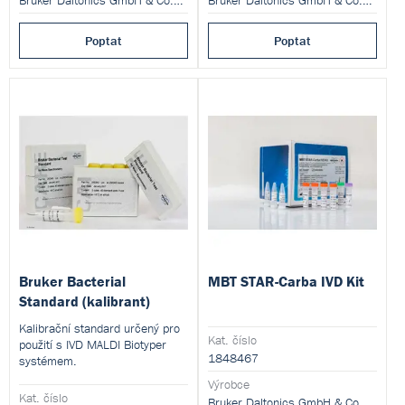
Bruker Daltonics GmbH & Co.KG
Bruker Daltonics GmbH & Co.KG
Poptat
Poptat
Bruker Bacterial
MBT STAR-Carba IVD Kit
Standard (kalibrant)
Kalibrační standard určený pro
Kat. číslo
použití s IVD MALDI Biotyper
1848467
systémem.
Výrobce
Kat. číslo
Bruker Daltonics GmbH & Co.KG