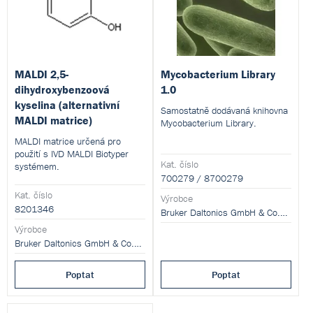
MALDI 2,5-
Mycobacterium Library
dihydroxybenzoová
1.0
kyselina (alternativní
Samostatně dodávaná knihovna
MALDI matrice)
Mycobacterium Library.
MALDI matrice určená pro
použití s IVD MALDI Biotyper
Kat. číslo
systémem.
700279 / 8700279
Kat. číslo
Výrobce
8201346
Bruker Daltonics GmbH & Co.KG
Výrobce
Bruker Daltonics GmbH & Co.KG
Poptat
Poptat