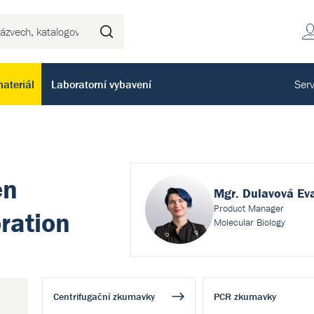
Hledat
ateriál
Laboratorní vybavení
Serv
en
Mgr. Dulavová Ev
Product Manager
ration
Molecular Biology
Centrifugační zkumavky
PCR zkumavky