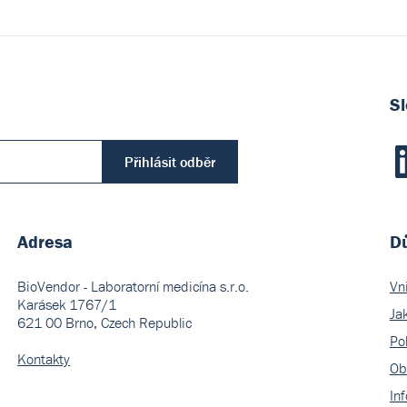
Sl
Přihlásit odběr
Adresa
Dů
BioVendor - Laboratorní medicína s.r.o.
Vn
Karásek 1767/1
Ja
621 00 Brno, Czech Republic
Pol
Kontakty
Ob
In