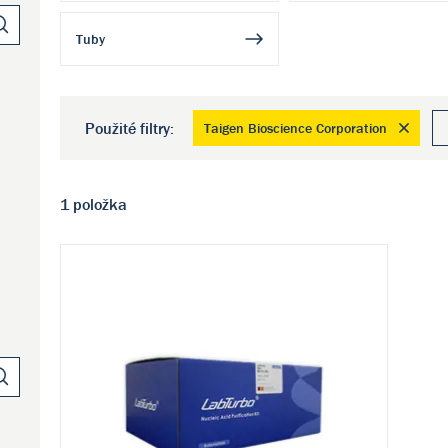
Tuby
Použité filtry:
Taigen Bioscience Corporation
1 položka