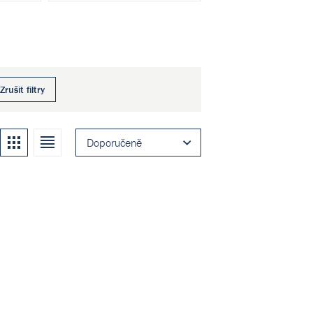
Zrušit filtry
Kachle
Seznam
Doporučeně