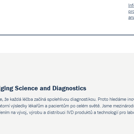
In
pr
an
dging Science and Diagnostics
e, že každá léčba začíná spolehlivou diagnostikou. Proto hledáme ino
atorní výsledky lékařům a pacientům po celém světě. Jsme mezinárodn
ením na vývoj, výrobu a distribuci IVD produktů a technologií pro lab