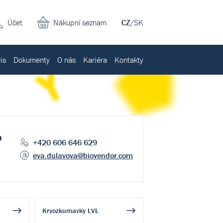
Účet
Nákupní seznam
CZ
/
SK
is
Dokumenty
O nás
Kariéra
Kontakty
a
+420 606 646 629
eva.dulavova
@biovendor.com
Kryozkumavky LVL