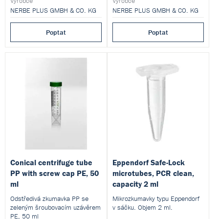
Výrobce
Výrobce
NERBE PLUS GMBH & CO. KG
NERBE PLUS GMBH & CO. KG
Poptat
Poptat
Conical centrifuge tube
Eppendorf Safe-Lock
PP with screw cap PE, 50
microtubes, PCR clean,
ml
capacity 2 ml
Odstředivá zkumavka PP se
Mikrozkumavky typu Eppendorf
zeleným šroubovacím uzávěrem
v sáčku. Objem 2 ml.
PE, 50 ml