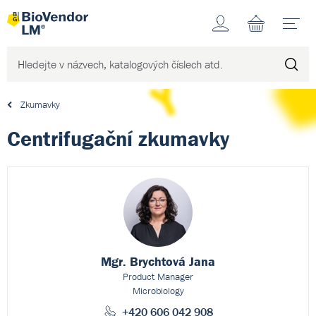
Účet
N
Zkumavky
Centrifugační zkumavky
Mgr. Brychtová Jana
Product Manager
Microbiology
+420 606 042 908