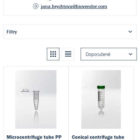
jana.brychtova
@biovendor.com
Filtry
Kachle
Seznam
Doporučeně
Microcentrifuge tube PP
Conical centrifuge tube