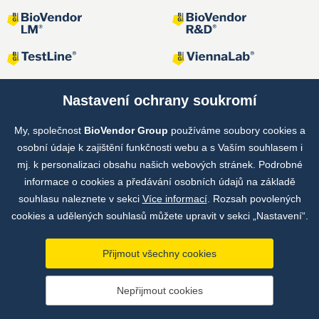
Nastavení ochrany soukromí
My, společnost
BioVendor Group
používáme soubory cookies a
Společné projekty
osobní údaje k zajištění funkčnosti webu a s Vaším souhlasem i
mj. k personalizaci obsahu našich webových stránek. Podrobné
informace o cookies a předávání osobních údajů na základě
souhlasu naleznete v sekci
Více informací
. Rozsah povolených
cookies a udělených souhlasů můžete upravit v sekci „Nastavení“.
Přijmout všechny cookies
Copyright © by BioVendor Group 2026
Nepřijmout cookies
Databáze pojmů
Zásady zpracování osobních údajů