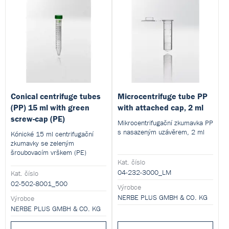
Conical centrifuge tubes
Microcentrifuge tube PP
(PP) 15 ml with green
with attached cap, 2 ml
screw-cap (PE)
Mikrocentrifugační zkumavka PP
s nasazeným uzávěrem, 2 ml
Kónické 15 ml centrifugační
zkumavky se zeleným
šroubovacím vrškem (PE)
Kat. číslo
04-232-3000_LM
Kat. číslo
02-502-8001_500
Výrobce
NERBE PLUS GMBH & CO. KG
Výrobce
NERBE PLUS GMBH & CO. KG