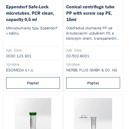
Eppendorf Safe-Lock
Conical centrifuge tube
microtubes, PCR clean,
PP with screw cap PE,
capacity 0,5 ml
15ml
Mikrozkumavky typu Eppendorf
Odstředivá zkumavka PP se
v sáčku.
šroubovacím uzávěrem PE a
kónickým dnem, transparentní,
15ml
Kat. číslo
Kat. číslo
0030 123.301
02-502-8001
Výrobce
Výrobce
ESCIMEDA s.r.o.
NERBE PLUS GMBH & CO. KG
Poptat
Poptat