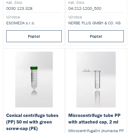
Kat. číslo
Kat. číslo
0030 123.328
04-212-1200_500
Výrobce
Výrobce
ESCIMEDA s.r.o.
NERBE PLUS GMBH & CO. KG
Poptat
Poptat
Conical centrifuge tubes
Microcentrifuge tube PP
(PP) 50 ml with green
with attached cap, 2 ml
screw-cap (PE)
Mikrocentrifugační zkumavka PP