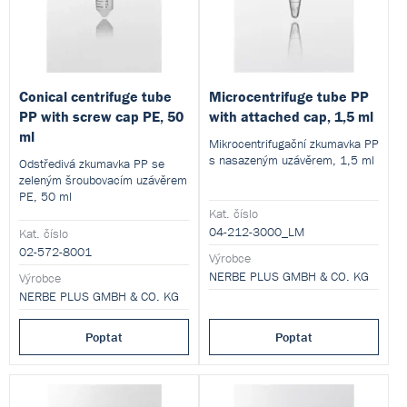
Conical centrifuge tube
Microcentrifuge tube PP
PP with screw cap PE, 50
with attached cap, 1,5 ml
ml
Mikrocentrifugační zkumavka PP
s nasazeným uzávěrem, 1,5 ml
Odstředivá zkumavka PP se
zeleným šroubovacím uzávěrem
PE, 50 ml
Kat. číslo
04-212-3000_LM
Kat. číslo
02-572-8001
Výrobce
NERBE PLUS GMBH & CO. KG
Výrobce
NERBE PLUS GMBH & CO. KG
Poptat
Poptat