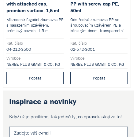
with attached cap,
PP with screw cap PE,
premium surface, 1,5 ml
50ml
Mikrocentrifugační zkumavka PP
Odstředivá zkumavka PP se
s nasazeným uzávěrem,
šroubovacím uzávěrem PE a
prémiový povrch, 1,5 ml
kónickým dnem, transparentní,
50ml
Kat. číslo
Kat. číslo
04-212-3500
02-572-3001
Výrobce
Výrobce
NERBE PLUS GMBH & CO. KG
NERBE PLUS GMBH & CO. KG
Poptat
Poptat
Inspirace a novinky
Když už je posíláme, tak jedině ty,
co opravdu stojí za to!