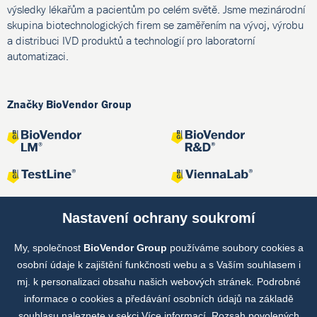
výsledky lékařům a pacientům po celém světě. Jsme mezinárodní
skupina biotechnologických firem se zaměřením na vývoj, výrobu
a distribuci IVD produktů a technologií pro laboratorní
automatizaci.
Značky BioVendor Group
Nastavení ochrany soukromí
My, společnost
BioVendor Group
používáme soubory cookies a
Společné projekty
osobní údaje k zajištění funkčnosti webu a s Vaším souhlasem i
mj. k personalizaci obsahu našich webových stránek. Podrobné
informace o cookies a předávání osobních údajů na základě
souhlasu naleznete v sekci
Více informací
. Rozsah povolených