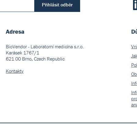
Přihlásit odběr
Adresa
Dů
BioVendor - Laboratorní medicína s.r.o.
Vn
Karásek 1767/1
Ja
621 00 Brno, Czech Republic
Pol
Kontakty
Ob
In
In
pr
an