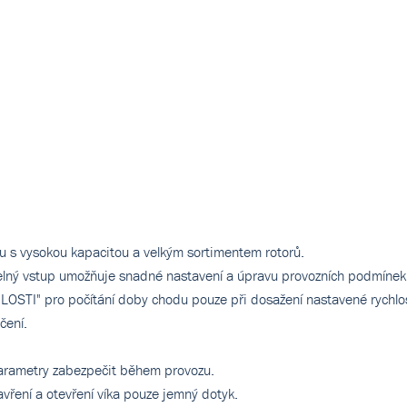
tu s vysokou kapacitou a velkým sortimentem rotorů.
o číselný vstup umožňuje snadné nastavení a úpravu provozních podmínek
HLOSTI" pro počítání doby chodu pouze při dosažení nastavené rychlos
čení.
arametry zabezpečit během provozu.
avření a otevření víka pouze jemný dotyk.