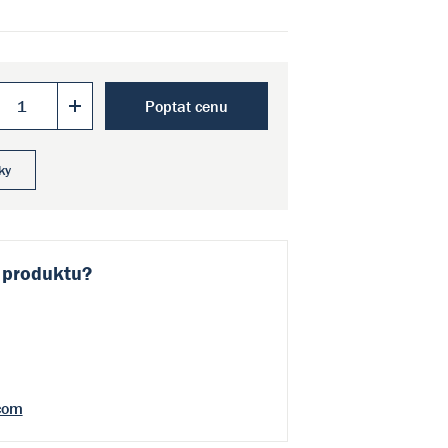
Poptat cenu
ky
 produktu?
com