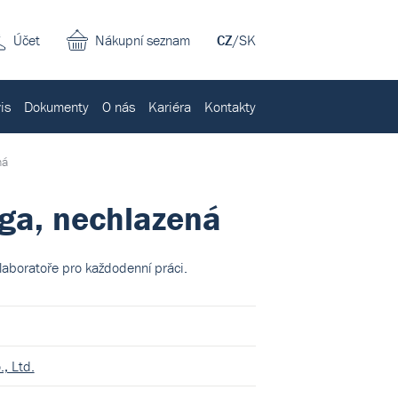
Účet
Nákupní seznam
CZ
/
SK
is
Dokumenty
O nás
Kariéra
Kontakty
ná
uga, nechlazená
laboratoře pro každodenní práci.
, Ltd.