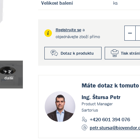
Velikost balení
ks
Registrujte se
a
objednávejte zboží přímo
Dotaz k produktu
Tisk strán
+ 2
další
Máte dotaz k
tomuto
Ing. Štursa Petr
Product Manager
Sartorius
+420 601 394 076
petr.stursa
@biovendor.