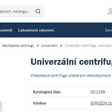
Hledat
ateriál
Laboratorní vybavení
Serv
Nechlazené centrifugy
Univerzální
Univerzální centrifuga, nechlaze
Univerzální centrif
Víceúčelová centrifuga určená pro velkoobjemové 
Katalogové číslo
GZ-1248
Výrobce
GYROZEN Co.