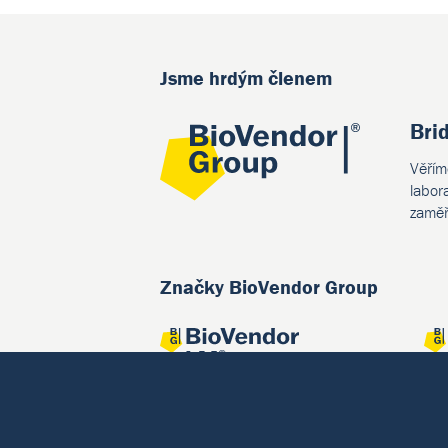
Jsme hrdým členem
Bri
Věřím
labor
zaměř
Značky BioVendor Group