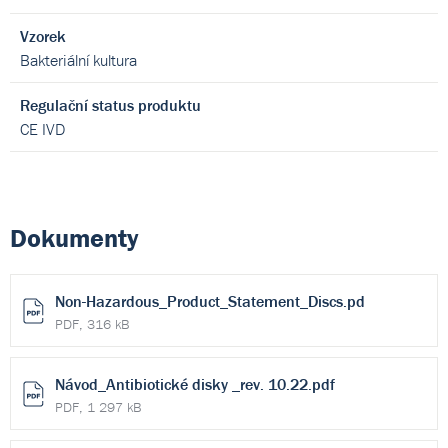
Vzorek
Bakteriální kultura
Regulační status produktu
CE IVD
Dokumenty
Non-Hazardous_Product_Statement_Discs.pd
PDF, 316 kB
Návod_Antibiotické disky _rev. 10.22.pdf
PDF, 1 297 kB