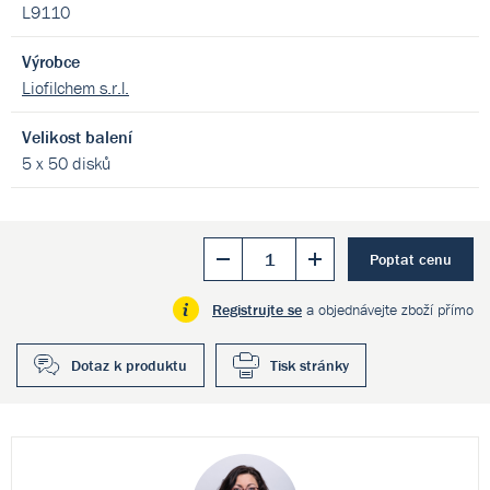
L9110
Výrobce
Liofilchem s.r.l.
Velikost balení
5 x 50 disků
Poptat cenu
Registrujte se
a objednávejte zboží přímo
Dotaz k produktu
Tisk stránky