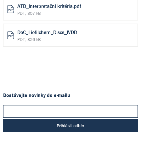
ATB_Interpretační kritéria.pdf
PDF, 307 kB
DoC_Liofilchem_Discs_IVDD
PDF, 326 kB
Dostávejte novinky do e-mailu
Přihlásit odběr