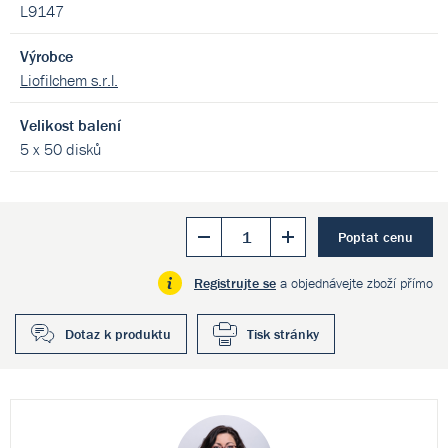
L9147
Výrobce
Liofilchem s.r.l.
Velikost balení
5 x 50 disků
Poptat cenu
Registrujte se
a objednávejte zboží přímo
Dotaz k produktu
Tisk stránky