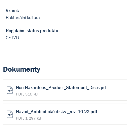
Vzorek
Bakteriální kultura
Regulační status produktu
CE IVD
Dokumenty
Non-Hazardous_Product_Statement_Discs.pd
PDF, 316 kB
Návod_Antibiotické disky _rev. 10.22.pdf
PDF, 1 297 kB