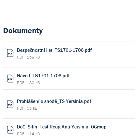
Dokumenty
Bezpečnostní list_TS1701-1706.pdf
PDF, 158 kB
Návod_TS1701-1706.pdf
PDF, 130 kB
Prohlášení o shodě_TS Yersinia.pdf
PDF, 55 kB
DoC_Sifin_Test Reag Anti-Yersinia_OGroup
PDF, 114 kB