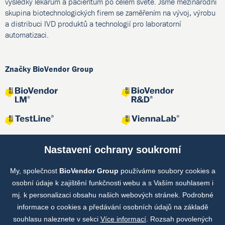
výsledky lékařům a pacientům po celém světě. Jsme mezinárodní
skupina biotechnologických firem se zaměřením na vývoj, výrobu
a distribuci IVD produktů a technologií pro laboratorní
automatizaci.
Značky BioVendor Group
Nastavení ochrany soukromí
My, společnost
BioVendor Group
používáme soubory cookies a
Společné projekty
osobní údaje k zajištění funkčnosti webu a s Vaším souhlasem i
mj. k personalizaci obsahu našich webových stránek. Podrobné
informace o cookies a předávání osobních údajů na základě
souhlasu naleznete v sekci
Více informací
. Rozsah povolených