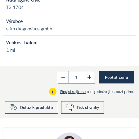
TS 1704
Výrobce
sifin diagnostics gmbh
Velikost balení
1 ml
Poptat cenu
Registrujte se
a objednávejte zboží přímo
Dotaz k produktu
Tisk stránky