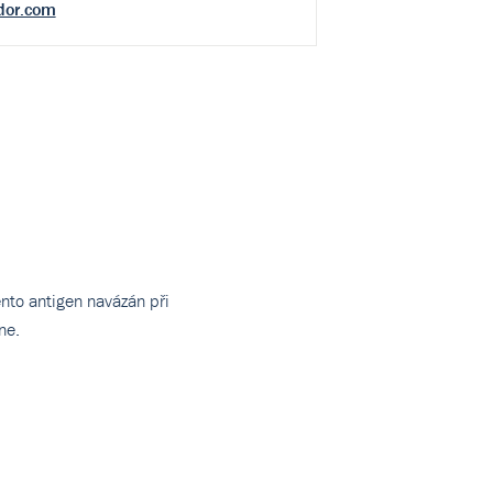
dor.com
ento antigen navázán při
ne.