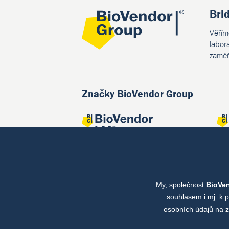
Bri
Věřím
labor
zaměř
Značky BioVendor Group
My, společnost
BioVe
Společné projekty
souhlasem i mj. k 
osobních údajů na z