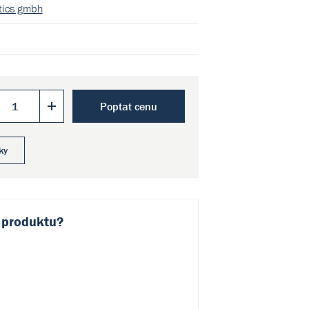
stics gmbh
Poptat cenu
ky
 produktu?