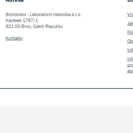
BioVendor - Laboratorní medicína s.r.o.
Vn
Karásek 1767/1
Ja
621 00 Brno, Czech Republic
Pol
Kontakty
Ob
In
In
pr
an