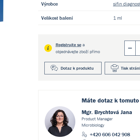
Výrobce
sifin diagno
Velikost balení
1 ml
Registrujte se
a
objednávejte zboží přímo
Dotaz k produktu
Tisk strán
Máte dotaz k
tomuto
Mgr. Brychtová Jana
Product Manager
Microbiology
+420 606 042 908