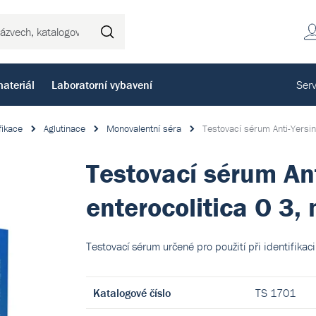
Hledat
ateriál
Laboratorní vybavení
Serv
fikace
Aglutinace
Monovalentní séra
Testovací sérum Anti-Yersin
Testovací sérum Ant
enterocolitica O 3,
Testovací sérum určené pro použití při identifikac
Katalogové číslo
TS 1701