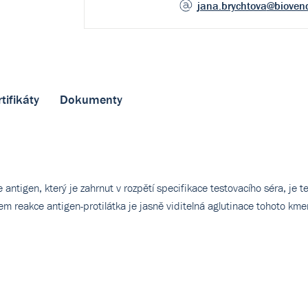
jana.brychtova
@bioven
tifikáty
Dokumenty
antigen, který je zahrnut v rozpětí specifikace testovacího séra, je t
em reakce antigen-protilátka je jasně viditelná aglutinace tohoto kme