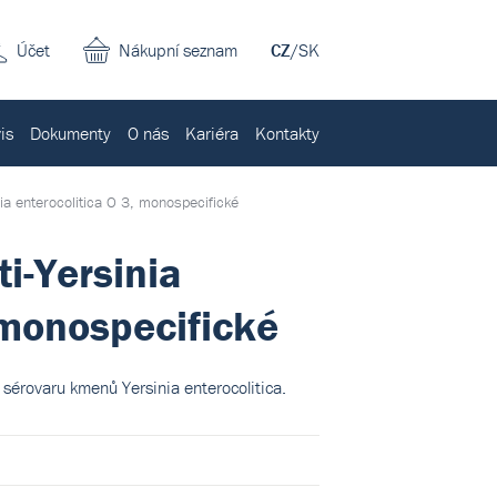
Účet
Nákupní seznam
CZ
/
SK
is
Dokumenty
O nás
Kariéra
Kontakty
ia enterocolitica O 3, monospecifické
i-Yersinia
 monospecifické
i sérovaru kmenů Yersinia enterocolitica.