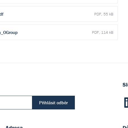
df
PDF, 55 kB
ia_OGroup
PDF, 114 kB
Sl
Přihlásit odběr
Adresa
Dů